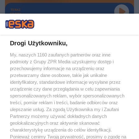
TERAZ
GRAMY
Drogi Użytkowniku,
My, naszych 1160 zaufanych partnerów oraz inne
Żaden utwór zamieszczony w serwisie nie może być powielany i
podmioty z Grupy ZPR Media uzyskujemy dostęp i
rozpowszechniany lub dalej rozpowszechniany w jakikolwiek sposób (w
tym także elektroniczny lub mechaniczny) na jakimkolwiek polu
przechowujemy informacje na urządzeniu oraz
eksploatacji w jakiejkolwiek formie, włącznie z umieszczaniem w Internecie
przetwarzamy dane osobowe, takie jak unikalne
bez pisemnej zgody właściciela praw. Jakiekolwiek użycie lub
wykorzystanie utworów w całości lub w części z naruszeniem prawa, tzn.
identyfikatory, standardowe informacje wysyłane przez
bez właściwej zgody, jest zabronione pod groźbą kary i może być ścigane
urządzenie czy dane przeglądania w celu zapewniania
prawnie.
spersonalizowanych reklam, wybór spersonalizowanych
treści, pomiar reklam i treści, badanie odbiorców oraz
ulepszanie usług. Za zgodą Użytkownika my i Zaufani
Partnerzy możemy używać dokładnych danych
geolokalizacyjnych oraz aktywnie skanować
charakterystykę urządzenia do celów identyfikacji.
O nas
Ponieważ cenimy Twoją prywatność, prosimy o zgodę na