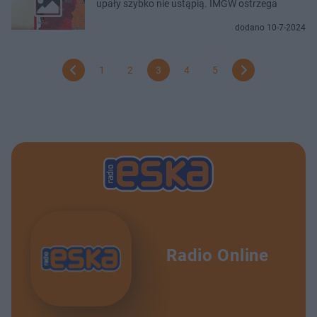
upały szybko nie ustąpią. IMGW ostrzega
dodano 10-7-2024
1
2
3
4
5
Radio Online