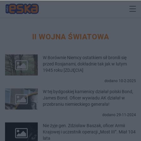
II WOJNA ŚWIATOWA
W Borównie Niemcy ostatkiem sił bronili się
przed Rosjanami, dokładnie tak jak w lutym
1945 roku [ZDJĘCIA]
dodano 10-2-2025
W tej bydgoskiej kamienicy działał polski Bond,
James Bond. Oficer wywiadu AK działał w
przebraniu niemieckiego generała!
dodano 29-11-2024
Nie żyje gen. Zdzisław Baszak, oficer Armii
Krajowej i uczestnik operacji „Most III”. Miał 104
lata