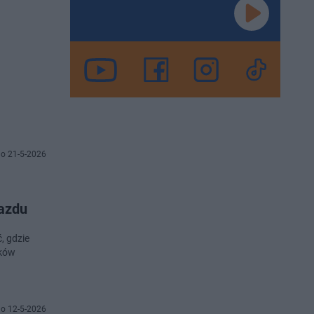
o 21-5-2026
jazdu
, gdzie
aków
o 12-5-2026