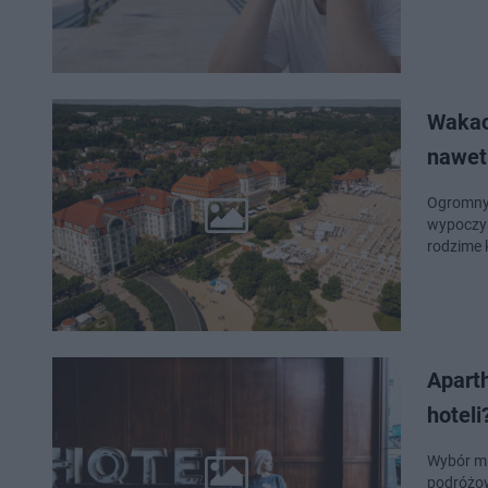
Wakac
nawet 
Ogromny 
wypoczyn
rodzime k
Aparth
hoteli
Wybór mi
podróżow