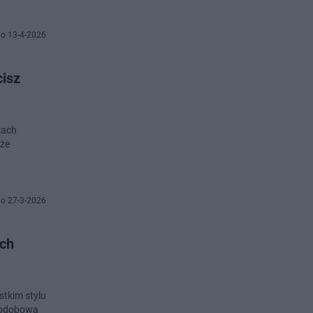
o 13-4-2026
cisz
kach
 że
o 27-3-2026
ych
stkim stylu
ałodobową