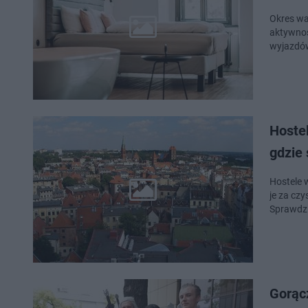
Okres wa
aktywnoś
wyjazdów
Hoste
gdzie 
Hostele 
je za cz
Sprawdzi
Gorąc