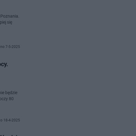
o Poznania.
iej się
no 7-5-2025
cy.
nie będzie
oczy 80
o 18-4-2025