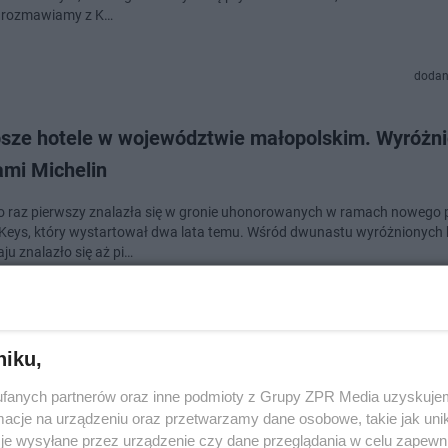
, rozmawiamy z K…
dodan
psze hotele w województwie małopolskim. Wyróżni
ami Michelin
o raz pierwszy znalazła się w gronie uhonorowanych w ramach nowego
 Keys, który wystartował dwa lata temu. Wśród dwunastu wyróżnionych 
ju znalazło się aż pi…
dodano
niku,
 w browarze na Starym Mieście w Toruniu. Znamy
fanych partnerów oraz inne podmioty z Grupy ZPR Media uzyskujem
óły tej wyczekiwanej inwestycji
cje na urządzeniu oraz przetwarzamy dane osobowe, takie jak unika
je wysyłane przez urządzenie czy dane przeglądania w celu zapewn