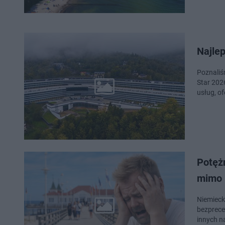
Najlep
Poznaliśm
Star 202
usług, o
Potęż
mimo 
Niemieck
bezprece
innych n