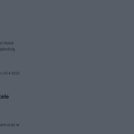
st Hotel
jakością
o 20-4-2026
tele
nam oraz w