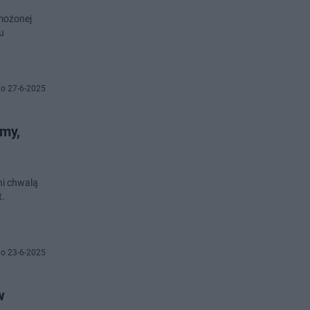
możonej
u
o 27-6-2025
my,
ni chwalą
t.
o 23-6-2025
w