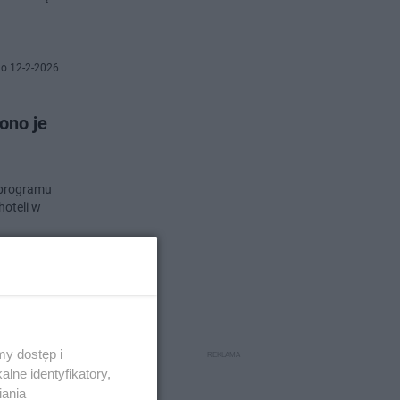
o 12-2-2026
ono je
 programu
hoteli w
 22-10-2025
y dostęp i
lne identyfikatory,
iania