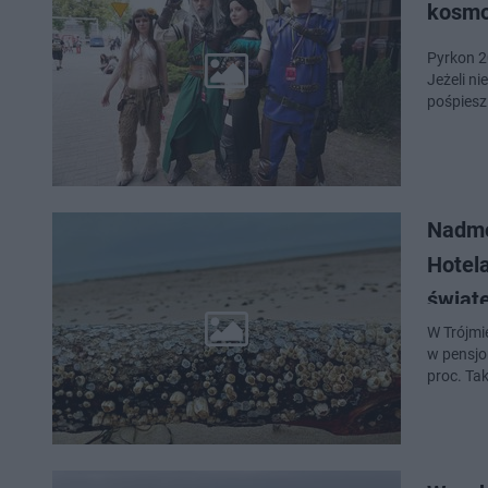
kosmo
Pyrkon 20
Jeżeli n
pośpiesz
Nadmo
Hotela
świąt
W Trójmi
w pensjo
proc. Ta