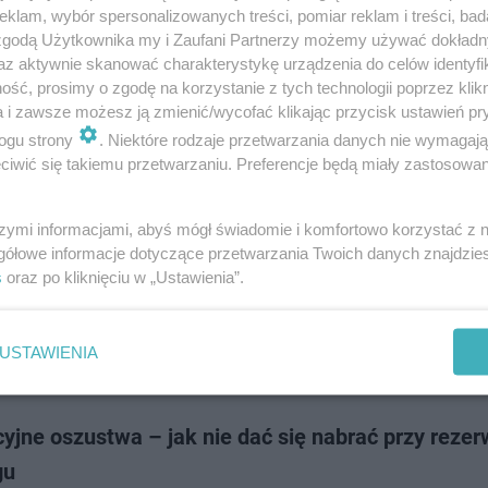
tku 2028 roku w Toruniu działalność rozpocznie nowoczesny kompleks 
klam, wybór spersonalizowanych treści, pomiar reklam i treści, bad
 w zabytkowych murach dawnego Browaru. Po gruntownej rewitalizacji
 zgodą Użytkownika my i Zaufani Partnerzy możemy używać dokład
pełnie nowe funkcje. Pom…
az aktywnie skanować charakterystykę urządzenia do celów identyfi
ść, prosimy o zgodę na korzystanie z tych technologii poprzez klikn
a i zawsze możesz ją zmienić/wycofać klikając przycisk ustawień pr
dodan
ogu strony
. Niektóre rodzaje przetwarzania danych nie wymagaj
iwić się takiemu przetwarzaniu. Preferencje będą miały zastosowanie
oście oceniają hotele? Na co zwracają największą
szymi informacjami, abyś mógł świadomie i komfortowo korzystać z
u przeprowadzonym przez firmę J.D. Power, 40 tys. gości hotelowych wy
gółowe informacje dotyczące przetwarzania Twoich danych znajdzi
anie na temat jakości usług hoteli, w których przebywali – od luksusowy
s
oraz po kliknięciu w „Ustawienia”.
zne. Wyniki ujawniły k…
USTAWIENIA
dodan
jne oszustwa – jak nie dać się nabrać przy rezer
gu