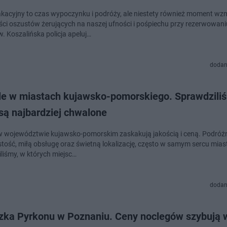
kacyjny to czas wypoczynku i podróży, ale niestety również moment wz
ci oszustów żerujących na naszej ufności i pośpiechu przy rezerwowani
. Koszalińska policja apeluj…
dodan
le w miastach kujawsko-pomorskiego. Sprawdziliś
są najbardziej chwalone
w województwie kujawsko-pomorskim zaskakują jakością i ceną. Podróż
ystość, miłą obsługę oraz świetną lokalizację, często w samym sercu mias
liśmy, w których miejsc…
dodan
zka Pyrkonu w Poznaniu. Ceny noclegów szybują 