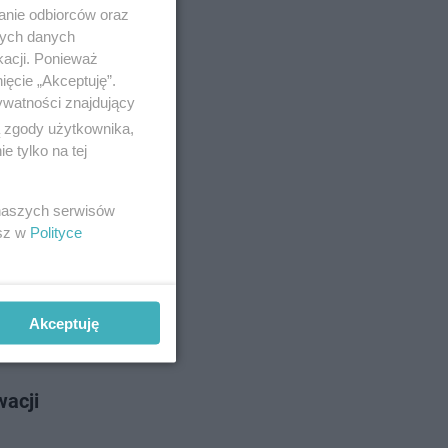
hotelowy
anie odbiorców oraz
 budynek
nych danych
kacji. Ponieważ
ięcie „Akceptuję”.
ywatności znajdujący
o 10-9-2025
ą zgody użytkownika,
 tylko na tej
 uwagę?
 naszych serwisów
raziło
esz w
Polityce
ch po
Akceptuję
o 16-7-2025
wacji