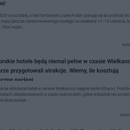
s!
25 coraz bliżej, a fani fantastyki z całej Polski szykują się do podróży d
ie masz jeszcze zarezerwowanego noclegu na weekend 13–15 czerwca, lep
. Choć wybó…
doda
rskie hotele będą niemal pełne w czasie Wielkano
rze przygotowali atrakcje. Wiemy, ile kosztują
eczne noclegi
eście obłożenie hoteli w okresie Wielkanocy sięgnie około 85 proc. Podob
natach zlokalizowanych w pasie nadmorskim, gdzie wskaźnik ten przekr
kie dane podaje …
dodan