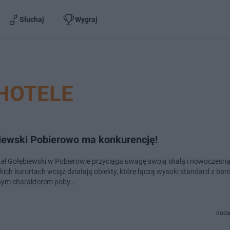
Słuchaj
Wygraj
HOTELE
iewski Pobierowo ma konkurencję!
el Gołębiewski w Pobierowie przyciąga uwagę swoją skalą i nowoczesną
ich kurortach wciąż działają obiekty, które łączą wysoki standard z bard
nym charakterem poby…
doda