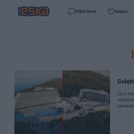
ESKA Story
Dołącz
Gołęb
Choć Hot
nadmorsk
kameral