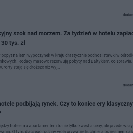
dodan
yjny szok nad morzem. Za tydzień w hotelu zapła
30 tys. zł
popyt na letni wypoczynek w kraju drastycznie podnosi stawki w ośrod
kowych. Rodacy masowo rezerwują pobyty nad Bałtykiem, co sprawia,
urorty stają się droższe niż wyj…
dodan
otele podbijają rynek. Czy to koniec ery klasyczn
?
ędzy hotelem a apartamentem to nie tylko kwestia ceny, ale przede wszy
ania. O tym, dlaczego rodziny wolą prywatne kuchnie, a biznesmeni c