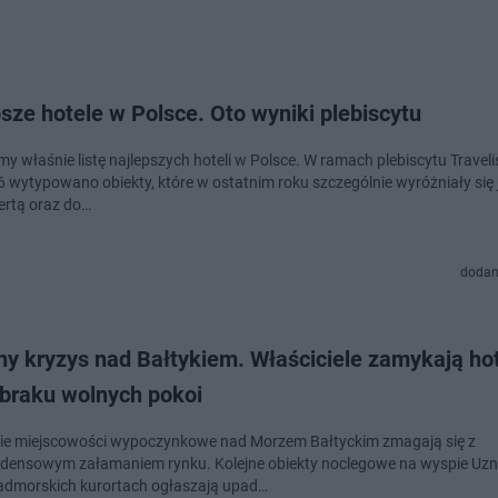
sze hotele w Polsce. Oto wyniki plebiscytu
y właśnie listę najlepszych hoteli w Polsce. W ramach plebiscytu Traveli
6 wytypowano obiekty, które w ostatnim roku szczególnie wyróżniały się 
fertą oraz do…
dodan
ny kryzys nad Bałtykiem. Właściciele zamykają ho
braku wolnych pokoi
ie miejscowości wypoczynkowe nad Morzem Bałtyckim zmagają się z
densowym załamaniem rynku. Kolejne obiekty noclegowe na wyspie Uz
admorskich kurortach ogłaszają upad…