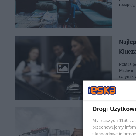
recepcję
Najle
Klucz
Polska p
Michelin
całym kra
Drogi Użytkow
Hotel
My, naszych 1160 zau
szczeg
przechowujemy informa
standardowe informac