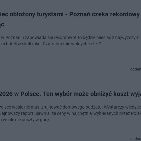
iec obłożony turystami - Poznań czeka rekordowy
ąc.
 w Poznaniu zapowiada się rekordowo! To będzie miesiąc z najwyższym
em hoteli w skali roku. Czy zabraknie wolnych łóżek?
dodan
 2026 w Polsce. Ten wybór może obniżyć koszt wy
Polsce wcale nie musi zrujnować domowego budżetu. Wystarczy wiedzieć
Najnowszy raport ujawnia, że ceny w najchętniej wybieranych przez Pol
h wcale nie poszły w górę…
dodan