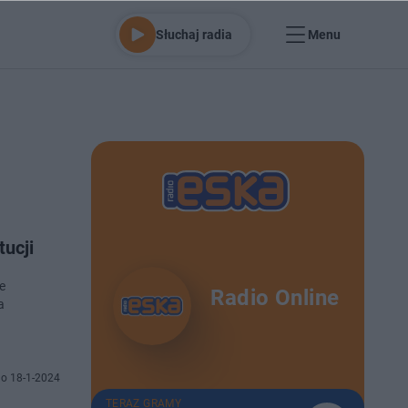
Słuchaj radia
Menu
tucji
e
Radio Online
a
o 18-1-2024
TERAZ GRAMY