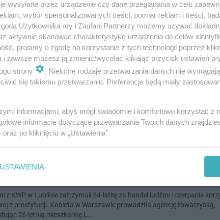
je wysyłane przez urządzenie czy dane przeglądania w celu zapewn
klam, wybór spersonalizowanych treści, pomiar reklam i treści, bad
 zgodą Użytkownika my i Zaufani Partnerzy możemy używać dokład
az aktywnie skanować charakterystykę urządzenia do celów identyfi
ść, prosimy o zgodę na korzystanie z tych technologii poprzez klikn
e chcieli sprzedać swoje dzieci. Wszystko dla... I
a i zawsze możesz ją zmienić/wycofać klikając przycisk ustawień pr
tomiesięczny chłopiec został sprzedany, ponieważ jego rodzice nie miel
ogu strony
. Niektóre rodzaje przetwarzania danych nie wymagaj
 najnowszego modelu iPhone'a. O fakcie zaginięcia dziecka powiadomili p
iwić się takiemu przetwarzaniu. Preferencje będą miały zastosowanie
jeni sąsiedzi.
szymi informacjami, abyś mógł świadomie i komfortowo korzystać z
doda
gółowe informacje dotyczące przetwarzania Twoich danych znajdzi
s
oraz po kliknięciu w „Ustawienia”.
a z niepełnosprawnej kobiety prostytutkę. 56-latk
USTAWIENIA
ymana za handel ludźmi
i z KWP w Lublinie zatrzymali 54-latkę za handel ludźmi i czerpanie korz
ej z prostytucji. Kobieta w Warszawie prowadziła agencję towarzyską,
tując 26-letnią mieszkankę L…