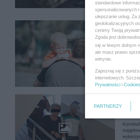
standardowe informac
spersonalizowanych re
ulepszanie usług. Za
geolokalizacyjnych or
cenimy Twoją prywatno
Rodzic
Zgoda jest dobrowoln
Osiemnas
się w lewym dolnym r
na zakup
ale masz prawo sprzec
zaniepoko
witrynie.
Zapoznaj się z poniż
internetowych. Szcze
Prywatności
i
Cookie
Zrobił
PARTNERZY
zatrz
Kryminaln
majątkow
wykorzys