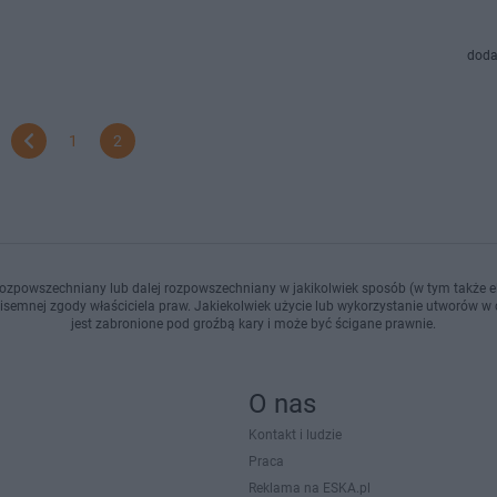
doda
1
2
ozpowszechniany lub dalej rozpowszechniany w jakikolwiek sposób (w tym także el
pisemnej zgody właściciela praw. Jakiekolwiek użycie lub wykorzystanie utworów w c
jest zabronione pod groźbą kary i może być ścigane prawnie.
O nas
Kontakt i ludzie
Praca
Reklama na ESKA.pl