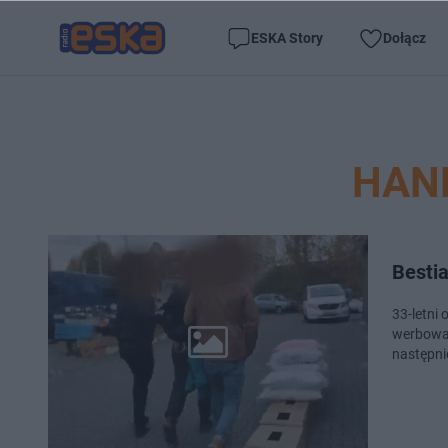
ESKA Story
Dołącz
HAN
Bestia
33-letni 
werbował 
następni