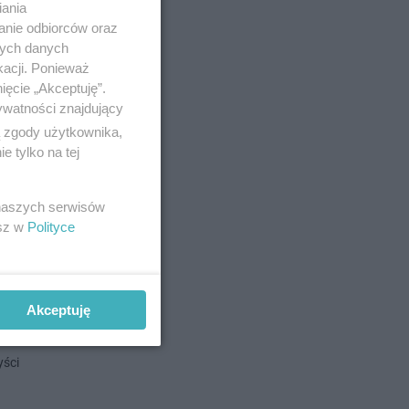
iania
anie odbiorców oraz
nych danych
kacji. Ponieważ
ięcie „Akceptuję”.
phone'a
ywatności znajdujący
i środków
ą zgody użytkownika,
olicję
 tylko na tej
 naszych serwisów
no 2-8-2023
esz w
Polityce
a
Akceptuję
yści