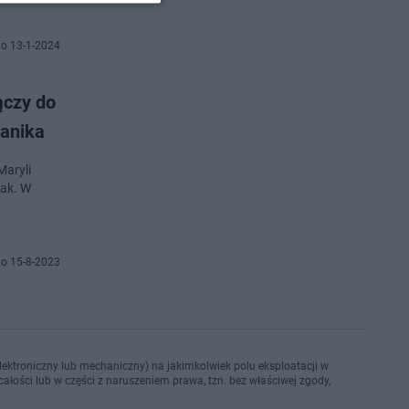
o 13-1-2024
ączy do
panika
Maryli
iak. W
o 15-8-2023
ektroniczny lub mechaniczny) na jakimkolwiek polu eksploatacji w
ałości lub w części z naruszeniem prawa, tzn. bez właściwej zgody,