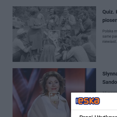
Quiz.
piose
Polska m
same pani
niewiast
Słynna
Sando
10 marca
jurorka 