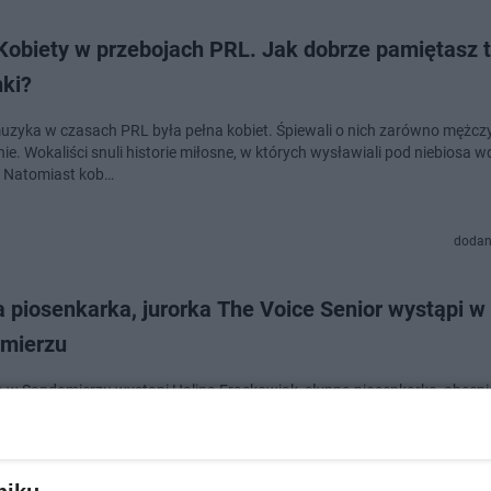
 Kobiety w przebojach PRL. Jak dobrze pamiętasz 
nki?
uzyka w czasach PRL była pełna kobiet. Śpiewali o nich zarówno mężczyźn
e. Wokaliści snuli historie miłosne, w których wysławiali pod niebiosa w
. Natomiast kob…
dodan
 piosenkarka, jurorka The Voice Senior wystąpi w
mierzu
 w Sandomierzu wystąpi Halina Frąckowiak, słynna piosenkarka, obecni
popularnego programu The Voice Senior.