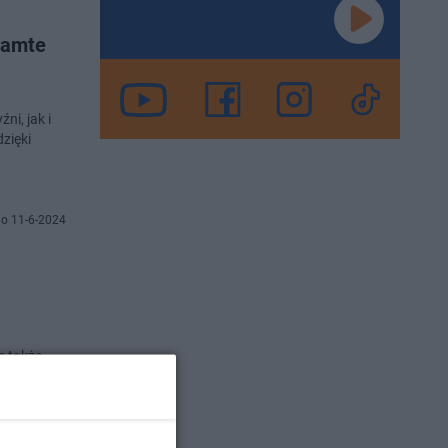
tamte
i, jak i
dzięki
o 11-6-2024
e także