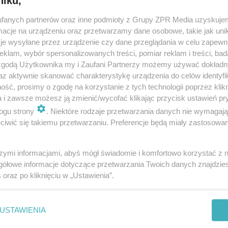
niku,
dodan
fanych partnerów oraz inne podmioty z Grupy ZPR Media uzyskujem
cje na urządzeniu oraz przetwarzamy dane osobowe, takie jak unika
je wysyłane przez urządzenie czy dane przeglądania w celu zapewn
Haliny Frąckowiak bez tajemnic!
klam, wybór spersonalizowanych treści, pomiar reklam i treści, bad
 zgodą Użytkownika my i Zaufani Partnerzy możemy używać dokład
rąckowiak od najmłodszych lat zachwyca prezencją i głosem. Muzyczną k
az aktywnie skanować charakterystykę urządzenia do celów identyfi
ła w 1963 roku będąc zaledwie 16-letnią dziewczyną. Zadebiutowała na
ść, prosimy o zgodę na korzystanie z tych technologii poprzez klikn
Talentów w Szczecini…
a i zawsze możesz ją zmienić/wycofać klikając przycisk ustawień pr
ogu strony
. Niektóre rodzaje przetwarzania danych nie wymagaj
iwić się takiemu przetwarzaniu. Preferencje będą miały zastosowanie
dodan
szymi informacjami, abyś mógł świadomie i komfortowo korzystać z
rawda o hicie Maryli Rodowicz. To nie ona zaśpie
gółowe informacje dotyczące przetwarzania Twoich danych znajdzi
s
oraz po kliknięciu w „Ustawienia”.
ierwsza!
ę tak, że hit w wykonaniu wielkiej gwiazdy, który zna każdy z nas, pierwo
USTAWIENIA
ktoś inny. Tak jest w przypadku jednego z kultowych już utworów Maryli 
eznane kulisy …