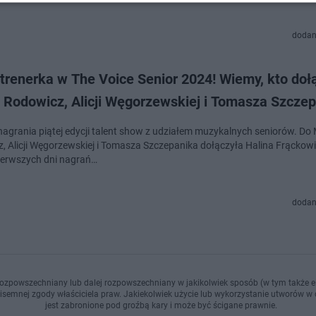
dodan
trenerka w The Voice Senior 2024! Wiemy, kto doł
i Rodowicz, Alicji Węgorzewskiej i Tomasza Szcze
nagrania piątej edycji talent show z udziałem muzykalnych seniorów. Do 
, Alicji Węgorzewskiej i Tomasza Szczepanika dołączyła Halina Frąckow
pierwszych dni nagrań…
dodan
ozpowszechniany lub dalej rozpowszechniany w jakikolwiek sposób (w tym także el
pisemnej zgody właściciela praw. Jakiekolwiek użycie lub wykorzystanie utworów w c
jest zabronione pod groźbą kary i może być ścigane prawnie.