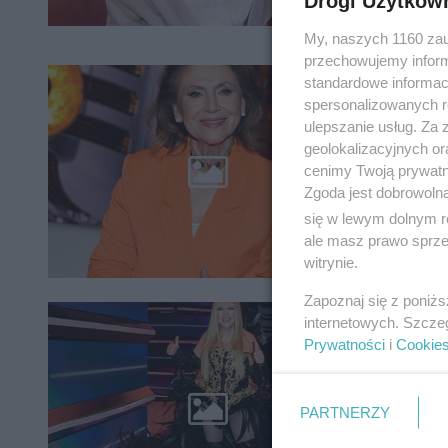
Drogi Użytkow
My, naszych 1160 zau
przechowujemy informa
standardowe informac
Życie 
spersonalizowanych re
ulepszanie usług. Za
Halina F
geolokalizacyjnych or
rozpoczę
cenimy Twoją prywatno
Młodych 
Zgoda jest dobrowoln
się w lewym dolnym r
ale masz prawo sprzec
witrynie.
Zapoznaj się z poniż
Cała p
internetowych. Szcze
Prywatności
i
Cookie
jako p
Zdarza si
PARTNERZY
śpiewał 
Odkryj ni