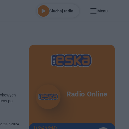
Słuchaj radia
Menu
Radio Online
rywkowych
teny po
o 23-7-2024
TERAZ GRAMY