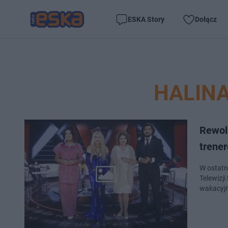
ESKA Story
Dołącz
HALIN
Rewol
trener
W ostatn
Telewizj
wakacyjn