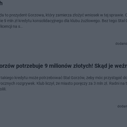
h
a to prezydent Gorzowa, który zamierza złożyć wniosek w tej sprawie. 
ie 9 mln zł kredytu konsolidacyjnego dla klubu żużlowego. Bez tego Stal
licencji na s…
dodano
orzów potrzebuje 9 milionów złotych! Skąd je weź
 - takiego kredytu może potrzebować Stal Gorzów, żeby móc przystąpić d
ocznych rozgrywek. Klub liczył, że miasto poręczy za 3 mln zł. Radni na 
lili.
dodan