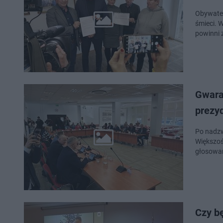
Obywatel
śmieci. W
powinni z
Gwaran
prezyd
Po nadzw
Większoś
głosowan
Czy bę