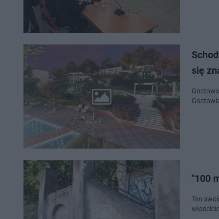
Schody
się zn
Gorzowski wniosek przepadł 
Gorzowia
"100 m
Ten swoi
właścicie