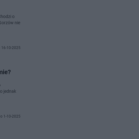
Chodzi o
 Gorzów nie
 16-10-2025
mie?
o
to jednak
o 1-10-2025