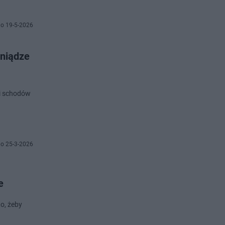
o 19-5-2026
eniądze
o 25-3-2026
e
o, żeby