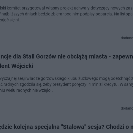
ski komitet przygotował własny projekt uchwały dotyczący nowych zas
 najbliższych dniach będzie zbierał pod nim podpisy poparcia. Na listopa
ająć się ni…
dodano
cje dla Stali Gorzów nie obciążą miasta - zapewn
ent Wójcicki
yczajnej sesji władze gorzowskiego klubu żużlowego mogą odetchnąć z
ć radnych zgodziła się, żeby prezydent poręczył 4 mln zł kredytu. W sa
iu wielu radnych nie wzięło…
dodano
dzie kolejna specjalna "Stalowa" sesja? Chodzi o 