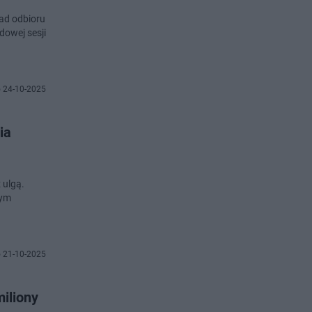
ad odbioru
dowej sesji
 24-10-2025
ia
 ulgą.
mym
 21-10-2025
miliony