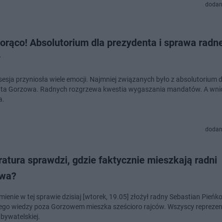
dodan
orąco! Absolutorium dla prezydenta i sprawa radn
y
esja przyniosła wiele emocji. Najmniej związanych było z absolutorium d
nta Gorzowa. Radnych rozgrzewa kwestia wygaszania mandatów. A wn
a.
dodan
atura sprawdzi, gdzie faktycznie mieszkają radni
wa?
ienie w tej sprawie dzisiaj [wtorek, 19.05] złożył radny Sebastian Pieńk
ego wiedzy poza Gorzowem mieszka sześcioro rajców. Wszyscy reprezen
Obywatelskiej.