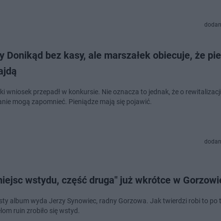
dodan
 Donikąd bez kasy, ale marszałek obiecuje, że pi
ajdą
w konkursie. Nie oznacza to jednak, że o rewitalizacji schodów
nie mogą zapomnieć. Pieniądze mają się pojawić.
dodan
iejsc wstydu, część druga" już wkrótce w Gorzowi
sty album wyda Jerzy Synowiec, radny Gorzowa. Jak twierdzi robi to po t
lom ruin zrobiło się wstyd.