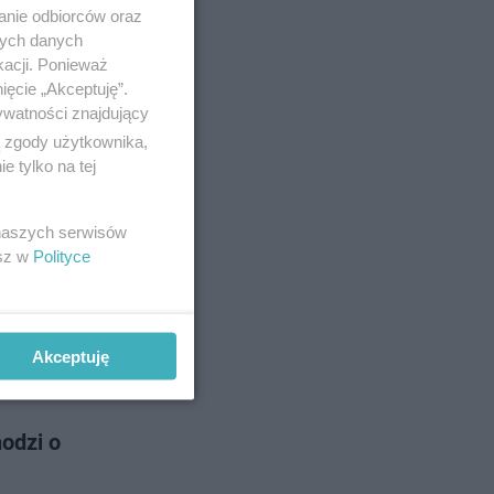
watelskiego
anie odbiorców oraz
i, dlatego
nych danych
kacji. Ponieważ
ięcie „Akceptuję”.
ywatności znajdujący
 24-11-2025
ą zgody użytkownika,
 tylko na tej
 naszych serwisów
 z klubu
esz w
Polityce
liczną dla
Akceptuję
 29-10-2025
hodzi o