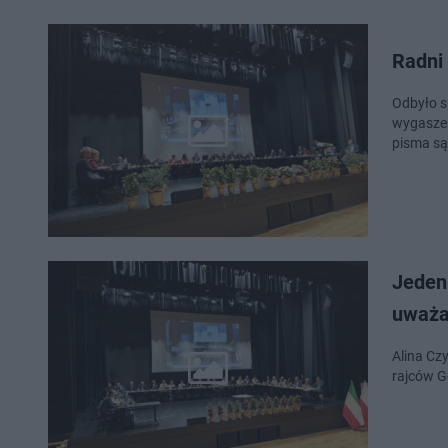
Radni
Odbyło si
wygaszen
pisma są
Jeden 
uważa
Alina Cz
rajców G