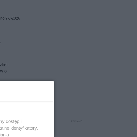
no 9-3-2026
e
koli.
ów o
no 9-1-2026
ajmą
y dostęp i
lne identyfikatory,
iania