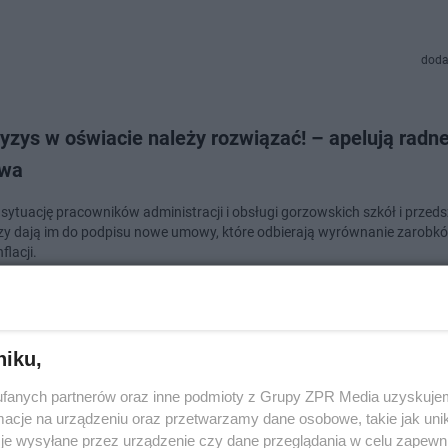
doda
yzys w oświacie należy rozwiązać! – apelują radn
owa
sytuację pracowników administracji i obsługi gorzowskich szkół i przedsz
zy dają im do podpisu nowe umowy, które odbierają wyrównanie zarobk
flacji.
doda
niku,
ski projekt uchwały o śmieciach złożony. Kiedy z
fanych partnerów oraz inne podmioty z Grupy ZPR Media uzyskujem
m radni?
cje na urządzeniu oraz przetwarzamy dane osobowe, takie jak unika
je wysyłane przez urządzenie czy dane przeglądania w celu zapewn