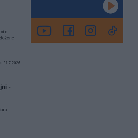
mi o
złożone
o 21-7-2026
ni -
ioro