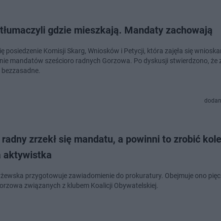
 tłumaczyli gdzie mieszkają. Mandaty zachowają
ę posiedzenie Komisji Skarg, Wniosków i Petycji, która zajęła się wnioska
ie mandatów sześcioro radnych Gorzowa. Po dyskusji stwierdzono, że 
 bezzasadne.
dodan
radny zrzekł się mandatu, a powinni to zrobić kolej
 aktywistka
yżewska przygotowuje zawiadomienie do prokuratury. Obejmuje ono pięc
orzowa związanych z klubem Koalicji Obywatelskiej.