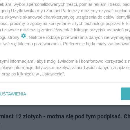
 nie na listopadowej sesji Rady Miasta, choć to zapowiadali autory oby
klam, wybór spersonalizowanych treści, pomiar reklam i treści, bad
uchwały "śmieciowej". Zebranie podpisów zajęło więcej czasu niż zakładal
 zgodą Użytkownika my i Zaufani Partnerzy możemy używać dokład
mą się t…
az aktywnie skanować charakterystykę urządzenia do celów identyfi
ść, prosimy o zgodę na korzystanie z tych technologii poprzez klikn
a i zawsze możesz ją zmienić/wycofać klikając przycisk ustawień pr
dodano
ogu strony
. Niektóre rodzaje przetwarzania danych nie wymagaj
iwić się takiemu przetwarzaniu. Preferencje będą miały zastosowanie
czą" promocją zajmie się NIK? Radni wysłali pisma
szymi informacjami, abyś mógł świadomie i komfortowo korzystać z
lę dopłat do lotów z lotniska w Babimoście wniosek złożyli radni Gorzowa
gółowe informacje dotyczące przetwarzania Twoich danych znajdzi
Sprawiedliwości. Ich zdaniem może to stanowić niedozwoloną pomoc pub
s
oraz po kliknięciu w „Ustawienia”.
niczego.
USTAWIENIA
dodano
miast 12 złotych - można się pod tym podpisać. C
i