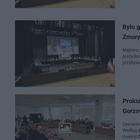
Było g
Zmor
Majowa s
prezyde
przybyw
Prokur
Gorzo
Zawiadom
Według j
Koalicji 