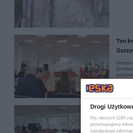
Ten kr
Gorz
Chodzi o 
Dyrektor
poziom in
Drogi Użytkow
PiS-ow
My, naszych 1160 zau
się ni
przechowujemy informa
standardowe informac