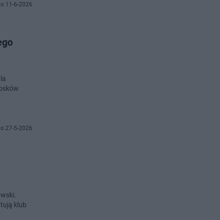
o 11-6-2026
ego
la
iosków
o 27-5-2026
owski.
tują klub