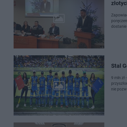
złotyc
Zapowiad
poręczen
dostanie 
Stal G
9 mln zł
przyszłor
nie pozwo