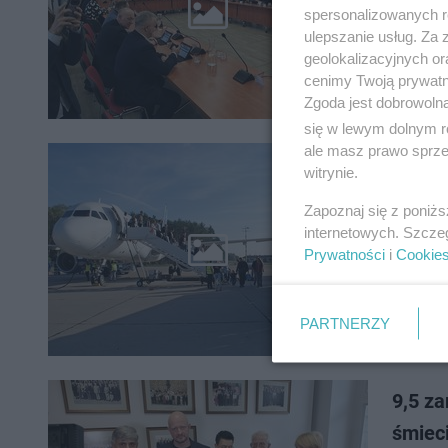
Na pewno
spersonalizowanych re
projektu 
ulepszanie usług. Za
rajcy zaj
geolokalizacyjnych or
cenimy Twoją prywatno
Zgoda jest dobrowoln
się w lewym dolnym r
ale masz prawo sprzec
witrynie.
"Lotni
Zapoznaj się z poniż
O kontro
internetowych. Szcze
Prawa i 
Prywatności
i
Cookie
portu lot
PARTNERZY
9,5 za
śmiec