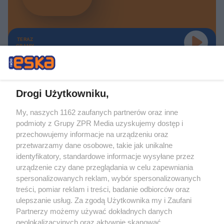
TERAZ
GRAMY
Drogi Użytkowniku,
My, naszych 1162 zaufanych partnerów oraz inne
Żaden utwór zamieszczony w serwisie nie może być powielany i
podmioty z Grupy ZPR Media uzyskujemy dostęp i
rozpowszechniany lub dalej rozpowszechniany w jakikolwiek sposób (w
tym także elektroniczny lub mechaniczny) na jakimkolwiek polu
przechowujemy informacje na urządzeniu oraz
eksploatacji w jakiejkolwiek formie, włącznie z umieszczaniem w Internecie
przetwarzamy dane osobowe, takie jak unikalne
bez pisemnej zgody właściciela praw. Jakiekolwiek użycie lub
wykorzystanie utworów w całości lub w części z naruszeniem prawa, tzn.
identyfikatory, standardowe informacje wysyłane przez
bez właściwej zgody, jest zabronione pod groźbą kary i może być ścigane
urządzenie czy dane przeglądania w celu zapewniania
prawnie.
spersonalizowanych reklam, wybór spersonalizowanych
treści, pomiar reklam i treści, badanie odbiorców oraz
ulepszanie usług. Za zgodą Użytkownika my i Zaufani
Partnerzy możemy używać dokładnych danych
geolokalizacyjnych oraz aktywnie skanować