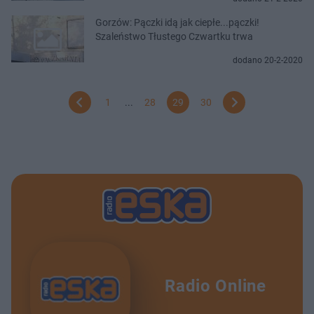
Gorzów: Pączki idą jak ciepłe...pączki!
Szaleństwo Tłustego Czwartku trwa
dodano 20-2-2020
1
...
28
29
30
Radio Online