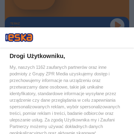
TERAZ
GRAMY
Drogi Użytkowniku,
My, naszych 1162 zaufanych partnerów oraz inne
Żaden utwór zamieszczony w serwisie nie może być powielany i
podmioty z Grupy ZPR Media uzyskujemy dostęp i
rozpowszechniany lub dalej rozpowszechniany w jakikolwiek sposób (w
tym także elektroniczny lub mechaniczny) na jakimkolwiek polu
przechowujemy informacje na urządzeniu oraz
eksploatacji w jakiejkolwiek formie, włącznie z umieszczaniem w Internecie
przetwarzamy dane osobowe, takie jak unikalne
bez pisemnej zgody właściciela praw. Jakiekolwiek użycie lub
wykorzystanie utworów w całości lub w części z naruszeniem prawa, tzn.
identyfikatory, standardowe informacje wysyłane przez
bez właściwej zgody, jest zabronione pod groźbą kary i może być ścigane
urządzenie czy dane przeglądania w celu zapewniania
prawnie.
spersonalizowanych reklam, wybór spersonalizowanych
treści, pomiar reklam i treści, badanie odbiorców oraz
ulepszanie usług. Za zgodą Użytkownika my i Zaufani
Partnerzy możemy używać dokładnych danych
geolokalizacyjnych oraz aktywnie skanować