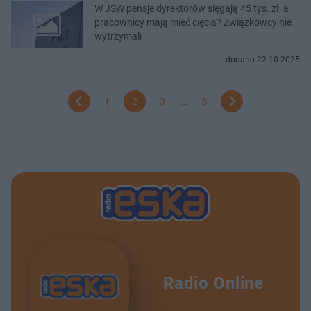
W JSW pensje dyrektorów sięgają 45 tys. zł, a
pracownicy mają mieć cięcia? Związkowcy nie
wytrzymali
dodano 22-10-2025
1
2
3
...
5
Radio Online