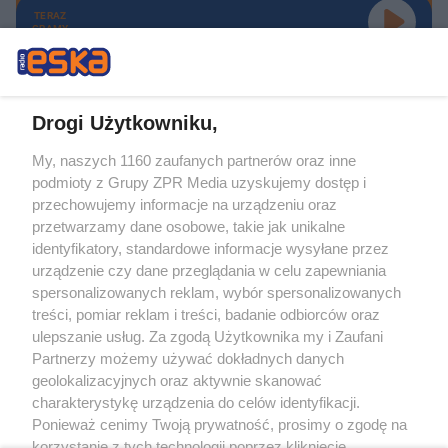
TERAZ
GRAMY
Drogi Użytkowniku,
My, naszych 1160 zaufanych partnerów oraz inne
Żaden utwór zamieszczony w serwisie nie może być powielany i
podmioty z Grupy ZPR Media uzyskujemy dostęp i
rozpowszechniany lub dalej rozpowszechniany w jakikolwiek sposób (w
tym także elektroniczny lub mechaniczny) na jakimkolwiek polu
przechowujemy informacje na urządzeniu oraz
eksploatacji w jakiejkolwiek formie, włącznie z umieszczaniem w Internecie
przetwarzamy dane osobowe, takie jak unikalne
bez pisemnej zgody właściciela praw. Jakiekolwiek użycie lub
identyfikatory, standardowe informacje wysyłane przez
wykorzystanie utworów w całości lub w części z naruszeniem prawa, tzn.
bez właściwej zgody, jest zabronione pod groźbą kary i może być ścigane
urządzenie czy dane przeglądania w celu zapewniania
prawnie.
spersonalizowanych reklam, wybór spersonalizowanych
treści, pomiar reklam i treści, badanie odbiorców oraz
ulepszanie usług. Za zgodą Użytkownika my i Zaufani
Partnerzy możemy używać dokładnych danych
geolokalizacyjnych oraz aktywnie skanować
charakterystykę urządzenia do celów identyfikacji.
Ponieważ cenimy Twoją prywatność, prosimy o zgodę na
O nas
korzystanie z tych technologii poprzez kliknięcie