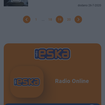
dodano 26-7-2020
1
...
18
19
20
Radio Online