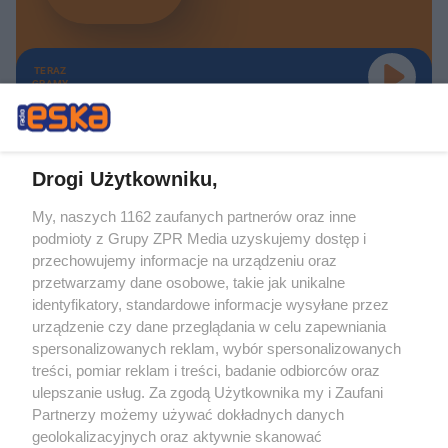
TERAZ
GRAMY
Drogi Użytkowniku,
My, naszych 1162 zaufanych partnerów oraz inne
Żaden utwór zamieszczony w serwisie nie może być powielany i
podmioty z Grupy ZPR Media uzyskujemy dostęp i
rozpowszechniany lub dalej rozpowszechniany w jakikolwiek sposób (w
tym także elektroniczny lub mechaniczny) na jakimkolwiek polu
przechowujemy informacje na urządzeniu oraz
eksploatacji w jakiejkolwiek formie, włącznie z umieszczaniem w Internecie
przetwarzamy dane osobowe, takie jak unikalne
bez pisemnej zgody właściciela praw. Jakiekolwiek użycie lub
wykorzystanie utworów w całości lub w części z naruszeniem prawa, tzn.
identyfikatory, standardowe informacje wysyłane przez
bez właściwej zgody, jest zabronione pod groźbą kary i może być ścigane
urządzenie czy dane przeglądania w celu zapewniania
prawnie.
spersonalizowanych reklam, wybór spersonalizowanych
treści, pomiar reklam i treści, badanie odbiorców oraz
ulepszanie usług. Za zgodą Użytkownika my i Zaufani
Partnerzy możemy używać dokładnych danych
geolokalizacyjnych oraz aktywnie skanować