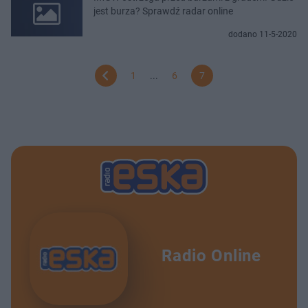
jest burza? Sprawdź radar online
dodano 11-5-2020
1
...
6
7
Radio Online