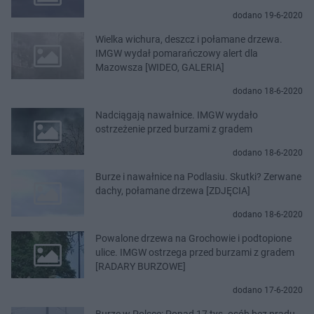
dodano 19-6-2020
Wielka wichura, deszcz i połamane drzewa.
IMGW wydał pomarańczowy alert dla
Mazowsza [WIDEO, GALERIA]
dodano 18-6-2020
Nadciągają nawałnice. IMGW wydało
ostrzeżenie przed burzami z gradem
dodano 18-6-2020
Burze i nawałnice na Podlasiu. Skutki? Zerwane
dachy, połamane drzewa [ZDJĘCIA]
dodano 18-6-2020
Powalone drzewa na Grochowie i podtopione
ulice. IMGW ostrzega przed burzami z gradem
[RADARY BURZOWE]
dodano 17-6-2020
Burze w Polsce: Ponad 17 tys. osób bez prądu.