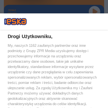
TERAZ
GRAMY
Drogi Użytkowniku,
My, naszych 1162 zaufanych partnerów oraz inne
Żaden utwór zamieszczony w serwisie nie może być powielany i
podmioty z Grupy ZPR Media uzyskujemy dostęp i
rozpowszechniany lub dalej rozpowszechniany w jakikolwiek sposób (w
tym także elektroniczny lub mechaniczny) na jakimkolwiek polu
przechowujemy informacje na urządzeniu oraz
eksploatacji w jakiejkolwiek formie, włącznie z umieszczaniem w Internecie
przetwarzamy dane osobowe, takie jak unikalne
bez pisemnej zgody właściciela praw. Jakiekolwiek użycie lub
wykorzystanie utworów w całości lub w części z naruszeniem prawa, tzn.
identyfikatory, standardowe informacje wysyłane przez
bez właściwej zgody, jest zabronione pod groźbą kary i może być ścigane
urządzenie czy dane przeglądania w celu zapewniania
prawnie.
spersonalizowanych reklam, wybór spersonalizowanych
treści, pomiar reklam i treści, badanie odbiorców oraz
ulepszanie usług. Za zgodą Użytkownika my i Zaufani
Partnerzy możemy używać dokładnych danych
geolokalizacyjnych oraz aktywnie skanować
charakterystykę urządzenia do celów identyfikacji.