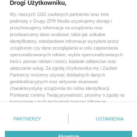
Drogi Użytkowniku,
My, naszych 1162 zaufanych partnerów oraz inne
Żaden utwór zamieszczony w serwisie nie może być powielany i
podmioty z Grupy ZPR Media uzyskujemy dostęp i
rozpowszechniany lub dalej rozpowszechniany w jakikolwiek sposób (w
tym także elektroniczny lub mechaniczny) na jakimkolwiek polu
przechowujemy informacje na urządzeniu oraz
eksploatacji w jakiejkolwiek formie, włącznie z umieszczaniem w Internecie
przetwarzamy dane osobowe, takie jak unikalne
bez pisemnej zgody właściciela praw. Jakiekolwiek użycie lub
identyfikatory, standardowe informacje wysyłane przez
wykorzystanie utworów w całości lub w części z naruszeniem prawa, tzn.
bez właściwej zgody, jest zabronione pod groźbą kary i może być ścigane
urządzenie czy dane przeglądania w celu zapewniania
prawnie.
spersonalizowanych reklam, wybór spersonalizowanych
treści, pomiar reklam i treści, badanie odbiorców oraz
ulepszanie usług. Za zgodą Użytkownika my i Zaufani
Partnerzy możemy używać dokładnych danych
geolokalizacyjnych oraz aktywnie skanować
charakterystykę urządzenia do celów identyfikacji.
Ponieważ cenimy Twoją prywatność, prosimy o zgodę na
O nas
korzystanie z tych technologii poprzez kliknięcie
Informacje prawne
„Akceptuję”. Zgoda jest dobrowolna i zawsze możesz ją
zmienić/wycofać klikając przycisk ustawień prywatności
Nasze serwisy
PARTNERZY
USTAWIENIA
znajdujący się w lewym dolnym rogu strony
. Niektóre
rodzaje przetwarzania danych nie wymagają zgody
© 2026 Grupa ZPR Media
Akceptuję
użytkownika, ale masz prawo sprzeciwić się takiemu