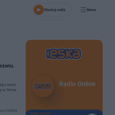
Słuchaj radia
Menu
ezonu.
Radio Online
się z wami
my w Terma
no 2-9-2024
TERAZ GRAMY