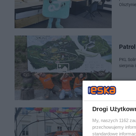
Olsztyni
Patrol
PKL Soli
sierpnia 
Drogi Użytkow
Lato 
My, naszych 1162 zau
Kilińs
przechowujemy informa
standardowe informac