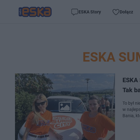
ESKA Story
Dołącz
ESKA SU
ESKA 
Tak ba
To był n
w najlep
Bania, k