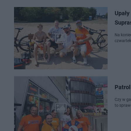
Upały 
Supra
Na konie
czwartek 
Patro
Czy w galer
to spraw