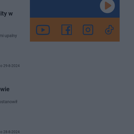
ity w
mi upalny
o 29-8-2024
owie
o 28-8-2024