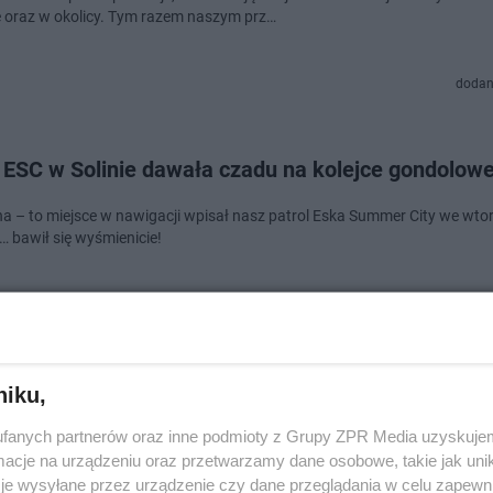
e oraz w okolicy. Tym razem naszym prz…
dodan
 ESC w Solinie dawała czadu na kolejce gondolowe
na – to miejsce w nawigacji wpisał nasz patrol Eska Summer City we wto
i… bawił się wyśmienicie!
dodan
niku,
2024. Eska Summer City pod parasolkami na ulicy
fanych partnerów oraz inne podmioty z Grupy ZPR Media uzyskujem
kiego
cje na urządzeniu oraz przetwarzamy dane osobowe, takie jak unika
je wysyłane przez urządzenie czy dane przeglądania w celu zapewn