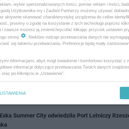
tegorocznego lata w Białymstoku nie brakuje atrakcji. Są najróżniejsze i
klam, wybór spersonalizowanych treści, pomiar reklam i treści, bad
, mecze czy festiwale. Pomiędzy nimi można po prostu pospacerować w
 zgodą Użytkownika my i Zaufani Partnerzy możemy używać dokład
toku. I być może sp…
az aktywnie skanować charakterystykę urządzenia do celów identyfi
ść, prosimy o zgodę na korzystanie z tych technologii poprzez klikn
a i zawsze możesz ją zmienić/wycofać klikając przycisk ustawień pr
dodan
ogu strony
. Niektóre rodzaje przetwarzania danych nie wymagaj
iwić się takiemu przetwarzaniu. Preferencje będą miały zastosowanie
 Eska Summer City odwiedziła centrum handlowe E
rc w Rzeszowie
szymi informacjami, abyś mógł świadomie i komfortowo korzystać z
gółowe informacje dotyczące przetwarzania Twoich danych znajdzi
ek 22 sierpnia nasz eskowy patrol rozkręcał wakacyjną zabawę w cent
s
oraz po kliknięciu w „Ustawienia”.
m E. Leclerc w Rzeszowie przy Rejtana. Tradycyjnie już pytaliśmy was 
nkowe plany w końcówce wakac…
USTAWIENIA
dodan
 Eska Summer City odwiedziła Port Lotniczy Rzes
nka