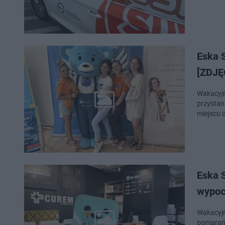
Eska 
[ZDJĘ
Wakacyjn
przystan
miejscu 
Eska 
wypoc
Wakacyjn
pomarańc