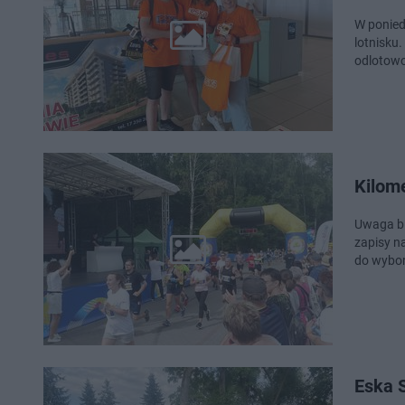
W ponied
lotnisku
odlotowo
Kilom
Uwaga bi
zapisy n
do wybor
Eska 