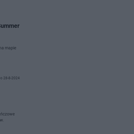
 Summer
 na mapie
o 28-8-2024
rańczowe
w.