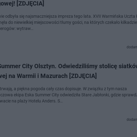
gowej! [ZDJĘCIA]
ie odbyła się najsmaczniejsza impreza tego lata. XVII Warmińska Uczta
ęła do niewielkiej miejscowości tłumy gości, na których czekało kilkadzie
pierogów: wytraw…
dodan
ummer City Olsztyn. Odwiedziliśmy stolicę siatkó
wej na Warmii i Mazurach [ZDJĘCIA]
trwają, a piękna pogoda cały czas dopisuje. W związku z tym nasza
zowa ekipa Eska Summer City odwiedziła Stare Jabłonki, gdzie sprawdz
acie na plaży Hotelu Anders. S…
dodan