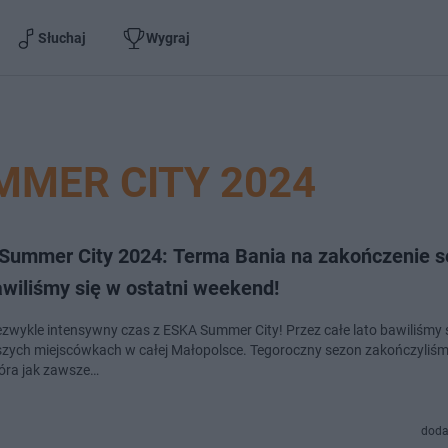
Słuchaj
Wygraj
MMER CITY 2024
Summer City 2024: Terma Bania na zakończenie s
wiliśmy się w ostatni weekend!
iezwykle intensywny czas z ESKA Summer City! Przez całe lato bawiliśmy 
szych miejscówkach w całej Małopolsce. Tegoroczny sezon zakończyliś
tóra jak zawsze…
doda