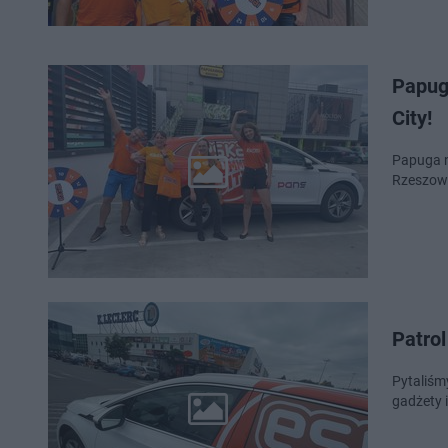
Papug
City!
Papuga n
Rzeszowa
Patro
Pytaliśm
gadżety 