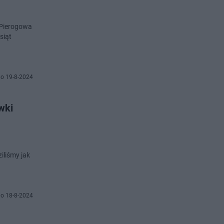
 Pierogowa
siąt
o 19-8-2024
wki
iliśmy jak
o 18-8-2024