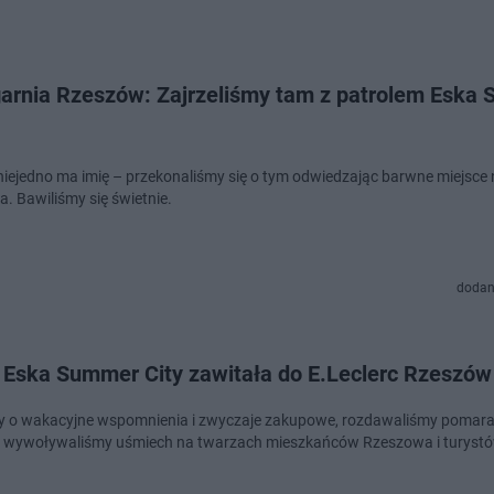
arnia Rzeszów: Zajrzeliśmy tam z patrolem Eska
iejedno ma imię – przekonaliśmy się o tym odwiedzając barwne miejsce
. Bawiliśmy się świetnie.
dodan
l Eska Summer City zawitała do E.Leclerc Rzeszów
y o wakacyjne wspomnienia i zwyczaje zakupowe, rozdawaliśmy poma
i wywoływaliśmy uśmiech na twarzach mieszkańców Rzeszowa i turystó