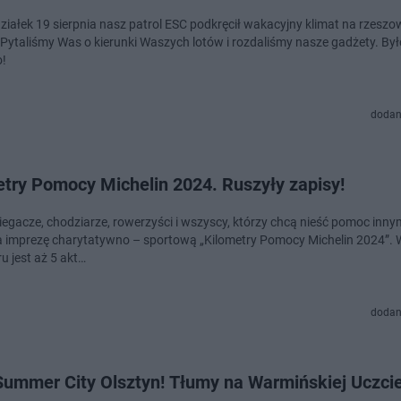
ziałek 19 sierpnia nasz patrol ESC podkręcił wakacyjny klimat na rzesz
. Pytaliśmy Was o kierunki Waszych lotów i rozdaliśmy nasze gadżety. Był
!
dodan
etry Pomocy Michelin 2024. Ruszyły zapisy!
egacze, chodziarze, rowerzyści i wszyscy, którzy chcą nieść pomoc inny
a imprezę charytatywno – sportową „Kilometry Pomocy Michelin 2024”. 
u jest aż 5 akt…
dodan
Summer City Olsztyn! Tłumy na Warmińskiej Uczci