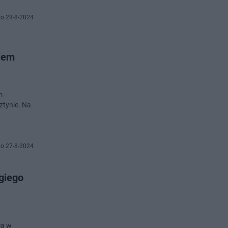
o 28-8-2024
siem
m
ztynie. Na
o 27-8-2024
giego
ia w