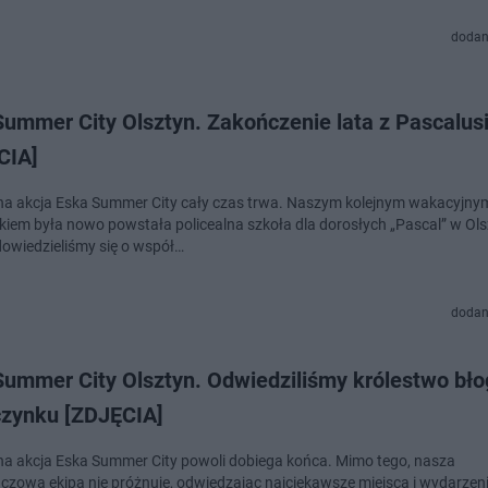
dodan
Summer City Olsztyn. Zakończenie lata z Pascalu
CIA]
a akcja Eska Summer City cały czas trwa. Naszym kolejnym wakacyjny
kiem była nowo powstała policealna szkoła dla dorosłych „Pascal” w Ols
dowiedzieliśmy się o współ…
dodan
Summer City Olsztyn. Odwiedziliśmy królestwo bło
zynku [ZDJĘCIA]
a akcja Eska Summer City powoli dobiega końca. Mimo tego, nasza
zowa ekipa nie próżnuje, odwiedzając najciekawsze miejsca i wydarzen