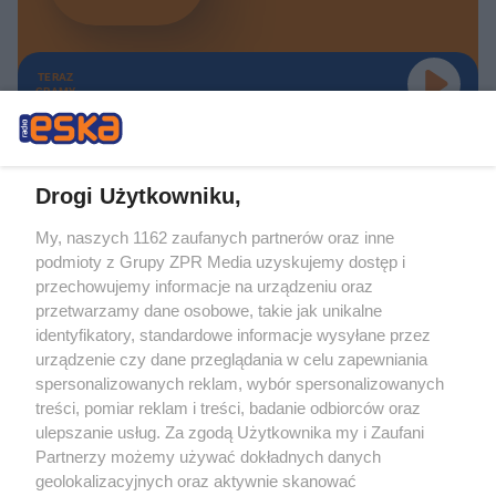
TERAZ
GRAMY
Drogi Użytkowniku,
My, naszych 1162 zaufanych partnerów oraz inne
Żaden utwór zamieszczony w serwisie nie może być powielany i
podmioty z Grupy ZPR Media uzyskujemy dostęp i
rozpowszechniany lub dalej rozpowszechniany w jakikolwiek sposób (w
tym także elektroniczny lub mechaniczny) na jakimkolwiek polu
przechowujemy informacje na urządzeniu oraz
eksploatacji w jakiejkolwiek formie, włącznie z umieszczaniem w Internecie
przetwarzamy dane osobowe, takie jak unikalne
bez pisemnej zgody właściciela praw. Jakiekolwiek użycie lub
wykorzystanie utworów w całości lub w części z naruszeniem prawa, tzn.
identyfikatory, standardowe informacje wysyłane przez
bez właściwej zgody, jest zabronione pod groźbą kary i może być ścigane
urządzenie czy dane przeglądania w celu zapewniania
prawnie.
spersonalizowanych reklam, wybór spersonalizowanych
treści, pomiar reklam i treści, badanie odbiorców oraz
ulepszanie usług. Za zgodą Użytkownika my i Zaufani
Partnerzy możemy używać dokładnych danych
geolokalizacyjnych oraz aktywnie skanować