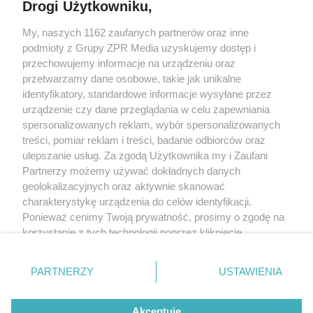
Drogi Użytkowniku,
My, naszych 1162 zaufanych partnerów oraz inne
Żaden utwór zamieszczony w serwisie nie może być powielany i
podmioty z Grupy ZPR Media uzyskujemy dostęp i
rozpowszechniany lub dalej rozpowszechniany w jakikolwiek sposób (w
tym także elektroniczny lub mechaniczny) na jakimkolwiek polu
przechowujemy informacje na urządzeniu oraz
eksploatacji w jakiejkolwiek formie, włącznie z umieszczaniem w Internecie
przetwarzamy dane osobowe, takie jak unikalne
bez pisemnej zgody właściciela praw. Jakiekolwiek użycie lub
identyfikatory, standardowe informacje wysyłane przez
wykorzystanie utworów w całości lub w części z naruszeniem prawa, tzn.
bez właściwej zgody, jest zabronione pod groźbą kary i może być ścigane
urządzenie czy dane przeglądania w celu zapewniania
prawnie.
spersonalizowanych reklam, wybór spersonalizowanych
treści, pomiar reklam i treści, badanie odbiorców oraz
ulepszanie usług. Za zgodą Użytkownika my i Zaufani
Partnerzy możemy używać dokładnych danych
geolokalizacyjnych oraz aktywnie skanować
charakterystykę urządzenia do celów identyfikacji.
Ponieważ cenimy Twoją prywatność, prosimy o zgodę na
O nas
korzystanie z tych technologii poprzez kliknięcie
Informacje prawne
„Akceptuję”. Zgoda jest dobrowolna i zawsze możesz ją
zmienić/wycofać klikając przycisk ustawień prywatności
Nasze serwisy
PARTNERZY
USTAWIENIA
znajdujący się w lewym dolnym rogu strony
. Niektóre
rodzaje przetwarzania danych nie wymagają zgody
© 2026 Grupa ZPR Media
Akceptuję
użytkownika, ale masz prawo sprzeciwić się takiemu