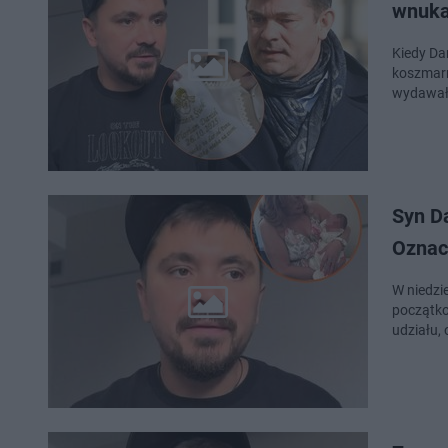
wnuk
Kiedy Da
koszmarn
wydawało
Syn Da
Oznac
W niedzi
początko
udziału, 