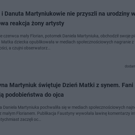
i Danuta Martyniukowie nie przyszli na urodziny 
wa reakcja żony artysty
e czerwca mały Florian, potomek Daniela Martyniuka, obchodził swoje p
. Matka dziecka opublikowała w mediach społecznościowych nagranie z 
ości, a czujni obserwatorz…
dodan
yna Martyniuk świętuje Dzień Matki z synem. Fani
ją podobieństwa do ojca
 Daniela Martyniuka pochwaliła się w mediach społecznościowych naj
z małym Florianem. Publikacja Faustyny wywołała lawinę komentarzy in
atychmiast zaczęli oc…