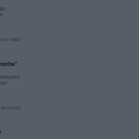
jąc
ym
o 6-11-2025
tworów"
ośnej afery
olo"
 29-10-2025
y