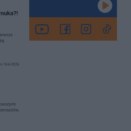
wnuka?!
ierwsze
tej
o 18-6-2026
nowszymi
ternautów,