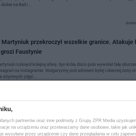
lubie na Bali i …
dodan
 Martyniuk przekroczył wszelkie granice. Atakuje 
 grozi Faustynie
rtyniuk rozkręcił kolejną aferę. Syn króla disco polo wywołał falę oburzen
nagrań na Instagramie. Wulgaryzmy pod adresem byłej i obecnej żony o
ja intymnych zdjęć …
dodan
niku,
l Martyniuk żąda rozwodu kościelnego i zwrotu
fanych partnerów oraz inne podmioty z Grupy ZPR Media uzyskujem
ntów. Skandaliczne słowa o własnym dziecku
cje na urządzeniu oraz przetwarzamy dane osobowe, takie jak unika
je wysyłane przez urządzenie czy dane przeglądania w celu zapewn