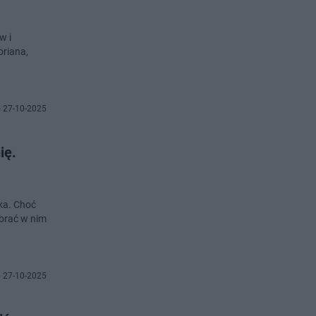
w i
oriana,
 27-10-2025
ię.
uka. Choć
brać w nim
 27-10-2025