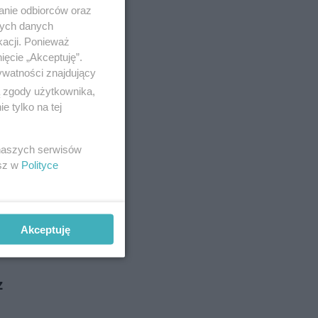
sco polo
anie odbiorców oraz
wrotu
nych danych
kacji. Ponieważ
ięcie „Akceptuję”.
ywatności znajdujący
 18-11-2025
ą zgody użytkownika,
 tylko na tej
a
 naszych serwisów
esz w
Polityce
cy disco
przez
Akceptuję
 12-11-2025
z