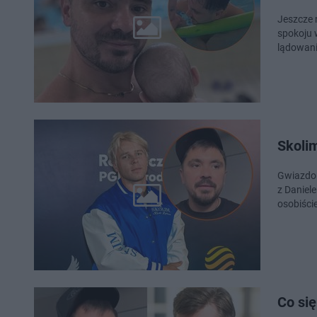
Jeszcze n
spokoju 
lądowani
Skolim
Gwiazdor
z Daniel
osobiści
Co si