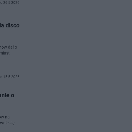
o 26-5-2026
la disco
nów dał o
hmiast
o 15-5-2026
nie o
nów na
wnie się