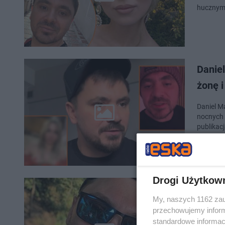
hucznym ś
Daniel
żonę i
Daniel Ma
nocnych 
publikac
Drogi Użytkow
Danie
My, naszych 1162 zau
alime
przechowujemy informa
standardowe informac