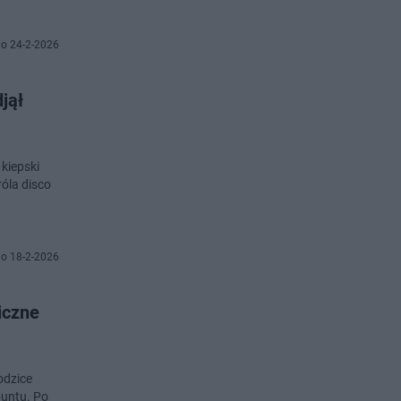
o 24-2-2026
jął
kiepski
róla disco
o 18-2-2026
iczne
odzice
buntu. Po