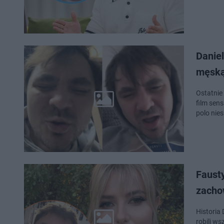
Daniel
męską
Ostatnie
film sen
polo nie
Faust
zacho
Historia
robili w