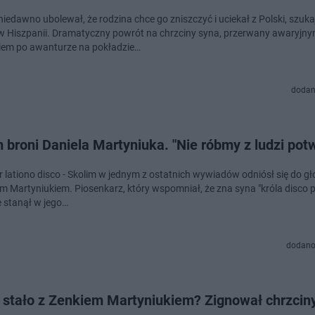
iedawno ubolewał, że rodzina chce go zniszczyć i uciekał z Polski, szuka
w Hiszpanii. Dramatyczny powrót na chrzciny syna, przerwany awaryjn
em po awanturze na pokładzie…
dodan
 broni Daniela Martyniuka. "Nie róbmy z ludzi po
 lationo disco - Skolim w jednym z ostatnich wywiadów odniósł się do gł
em Martyniukiem. Piosenkarz, który wspomniał, że zna syna "króla disco p
e stanął w jego…
dodano
ę stało z Zenkiem Martyniukiem? Zignował chrzcin