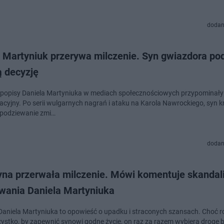
dodan
 Martyniuk przerywa milczenie. Syn gwiazdora pod
 decyzję
 popisy Daniela Martyniuka w mediach społecznościowych przypominały 
sacyjny. Po serii wulgarnych nagrań i ataku na Karola Nawrockiego, syn k
spodziewanie zmi…
dodan
yna przerwała milczenie. Mówi komentuje skandal
wania Daniela Martyniuka
 Daniela Martyniuka to opowieść o upadku i straconych szansach. Choć r
szystko, by zapewnić synowi godne życie, on raz za razem wybiera drogę 