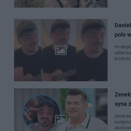
Daniel
polo 
Po długi
sobie zn
przykuło
Zenek
syna 
Zenek Ma
każdym k
skończył