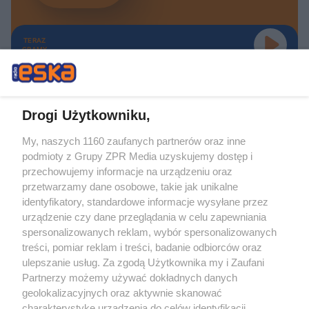
TERAZ
GRAMY
Drogi Użytkowniku,
My, naszych 1160 zaufanych partnerów oraz inne
Żaden utwór zamieszczony w serwisie nie może być powielany i
podmioty z Grupy ZPR Media uzyskujemy dostęp i
rozpowszechniany lub dalej rozpowszechniany w jakikolwiek sposób (w
tym także elektroniczny lub mechaniczny) na jakimkolwiek polu
przechowujemy informacje na urządzeniu oraz
eksploatacji w jakiejkolwiek formie, włącznie z umieszczaniem w Internecie
przetwarzamy dane osobowe, takie jak unikalne
bez pisemnej zgody właściciela praw. Jakiekolwiek użycie lub
wykorzystanie utworów w całości lub w części z naruszeniem prawa, tzn.
identyfikatory, standardowe informacje wysyłane przez
bez właściwej zgody, jest zabronione pod groźbą kary i może być ścigane
urządzenie czy dane przeglądania w celu zapewniania
prawnie.
spersonalizowanych reklam, wybór spersonalizowanych
treści, pomiar reklam i treści, badanie odbiorców oraz
ulepszanie usług. Za zgodą Użytkownika my i Zaufani
Partnerzy możemy używać dokładnych danych
geolokalizacyjnych oraz aktywnie skanować
charakterystykę urządzenia do celów identyfikacji.