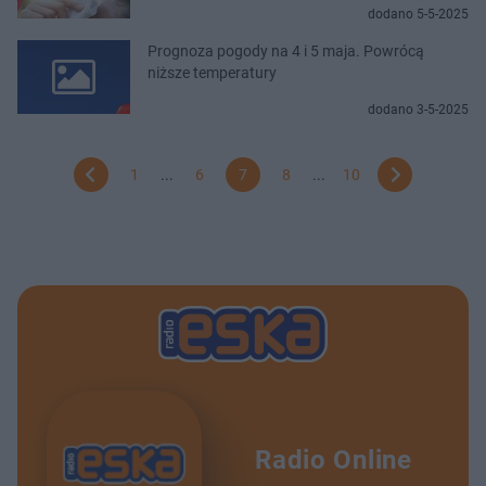
dodano 5-5-2025
Prognoza pogody na 4 i 5 maja. Powrócą
niższe temperatury
dodano 3-5-2025
1
...
6
7
8
...
10
Radio Online