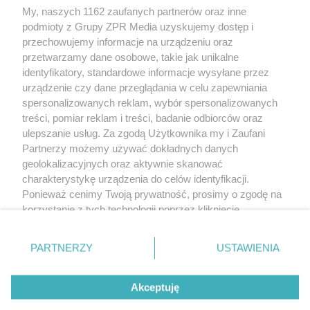
My, naszych 1162 zaufanych partnerów oraz inne
Żaden utwór zamieszczony w serwisie nie może być powielany i
podmioty z Grupy ZPR Media uzyskujemy dostęp i
rozpowszechniany lub dalej rozpowszechniany w jakikolwiek sposób (w
tym także elektroniczny lub mechaniczny) na jakimkolwiek polu
przechowujemy informacje na urządzeniu oraz
eksploatacji w jakiejkolwiek formie, włącznie z umieszczaniem w Internecie
przetwarzamy dane osobowe, takie jak unikalne
bez pisemnej zgody właściciela praw. Jakiekolwiek użycie lub
wykorzystanie utworów w całości lub w części z naruszeniem prawa, tzn.
identyfikatory, standardowe informacje wysyłane przez
bez właściwej zgody, jest zabronione pod groźbą kary i może być ścigane
urządzenie czy dane przeglądania w celu zapewniania
prawnie.
spersonalizowanych reklam, wybór spersonalizowanych
treści, pomiar reklam i treści, badanie odbiorców oraz
ulepszanie usług. Za zgodą Użytkownika my i Zaufani
Partnerzy możemy używać dokładnych danych
geolokalizacyjnych oraz aktywnie skanować
charakterystykę urządzenia do celów identyfikacji.
O nas
Ponieważ cenimy Twoją prywatność, prosimy o zgodę na
korzystanie z tych technologii poprzez kliknięcie
Informacje prawne
„Akceptuję”. Zgoda jest dobrowolna i zawsze możesz ją
zmienić/wycofać klikając przycisk ustawień prywatności
Nasze serwisy
PARTNERZY
USTAWIENIA
znajdujący się w lewym dolnym rogu strony
. Niektóre
rodzaje przetwarzania danych nie wymagają zgody
© 2026 Grupa ZPR Media
Akceptuję
użytkownika, ale masz prawo sprzeciwić się takiemu
przetwarzaniu. Preferencje będą miały zastosowanie tylko