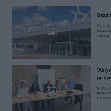
Ośrodek 
cieszyć się z 
"Akty
na dw
Ruszyły 
na dwa m
Pałac Mł