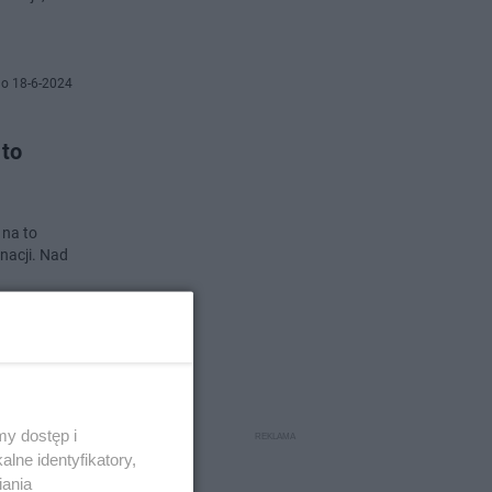
o 18-6-2024
 to
 na to
nacji. Nad
o 29-9-2023
y dostęp i
lne identyfikatory,
iania