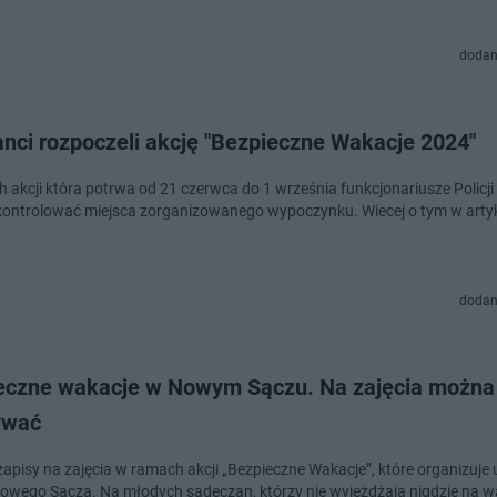
dodan
anci rozpoczeli akcję "Bezpieczne Wakacje 2024"
kcji która potrwa od 21 czerwca do 1 września funkcjonariusze Policji m.in. będą
 kontrolować miejsca zorganizowanego wypoczynku. Wiecej o tym w arty
dodan
eczne wakacje w Nowym Sączu. Na zajęcia można 
ywać
zapisy na zajęcia w ramach akcji „Bezpieczne Wakacje”, które organizuje
owego Sącza. Na młodych sądeczan, którzy nie wyjeżdżają nigdzie na w