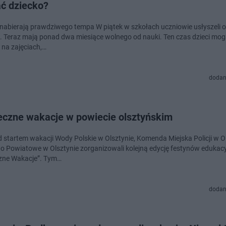
ać dziecko?
prawdziwego tempa W piątek w szkołach uczniowie usłyszeli ostatni
gą spędzić
 na zajęciach,…
dodan
eczne wakacje w powiecie olsztyńskim
d startem wakacji Wody Polskie w Olsztynie, Komenda Miejska Policji w Ol
o Powiatowe w Olsztynie zorganizowali kolejną edycję festynów edukac
„Bezpieczne Wakacje”. Tym…
dodan