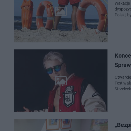
Wakacje 
dyspozycj
Polski, b
Konce
Spraw
Otwarcie
Festiwal
Strzelec
„Bezp