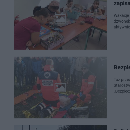
zapis
Wakacje nabierają 
dzwonek. Teraz mają ponad dwa miesiące wolnego od nauki. Ten czas dzieci mo
aktywnie
Bezpi
Tuż prze
Starostw