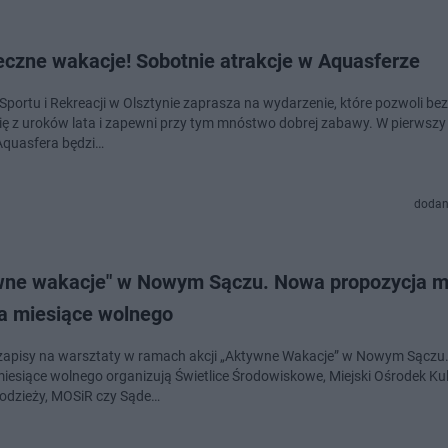
Bezpieczne wakacje! Sobotnie atrakcje w Aquasferze
Sportu i Rekreacji w Olsztynie zaprasza na wydarzenie, które pozwoli bez
uroków lata i zapewni przy tym mnóstwo dobrej zabawy. W pierwszy dzień
wakacji Aquasfera będzi…
dodan
wne wakacje" w Nowym Sączu. Nowa propozycja m
a miesiące wolnego
zapisy na warsztaty w ramach akcji „Aktywne Wakacje” w Nowym Sączu.
iesiące wolnego organizują Świetlice Środowiskowe, Miejski Ośrodek Kul
odzieży, MOSiR czy Sąde…