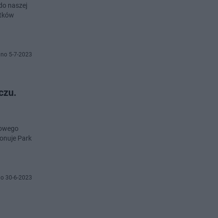
do naszej
ątków
no 5-7-2023
czu.
dowego
ponuje Park
o 30-6-2023