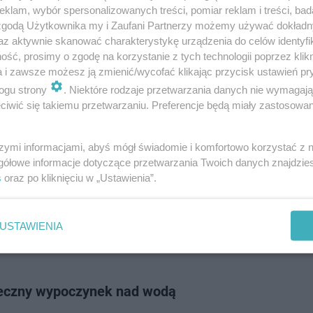
ie u nas na Warmii i Mazurach, gdzie jezior nie brakuje. Dobra zabawa i
klam, wybór spersonalizowanych treści, pomiar reklam i treści, bad
ek to postawa, jednak nie można zap…
 zgodą Użytkownika my i Zaufani Partnerzy możemy używać dokład
az aktywnie skanować charakterystykę urządzenia do celów identyfi
ść, prosimy o zgodę na korzystanie z tych technologii poprzez klikn
doda
a i zawsze możesz ją zmienić/wycofać klikając przycisk ustawień pr
ogu strony
. Niektóre rodzaje przetwarzania danych nie wymagaj
iwić się takiemu przetwarzaniu. Preferencje będą miały zastosowanie
ą zajęcia w ramach „Bezpiecznych Wakacji”. Jak 
 nie zapisać? [ZDJĘCIA]
szymi informacjami, abyś mógł świadomie i komfortowo korzystać z
gółowe informacje dotyczące przetwarzania Twoich danych znajdzi
siedzieć ze smartfonem w ręce, albo przed telewizorem i tracić czas malu
s
oraz po kliknięciu w „Ustawienia”.
rtonowe pojazdy, czy uczą się tańczyć, śpiewać czy recytować. W Nowy
ja Bezpieczne Wa…
USTAWIENIA
doda
eczny wypoczynek nad wodą