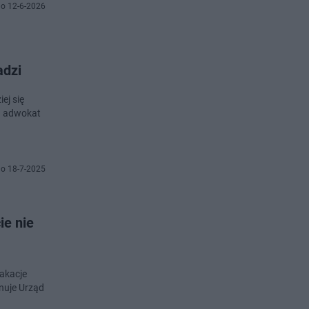
o 12-6-2026
adzi
ej się
a adwokat
o 18-7-2025
ie nie
wakacje
ynuje Urząd