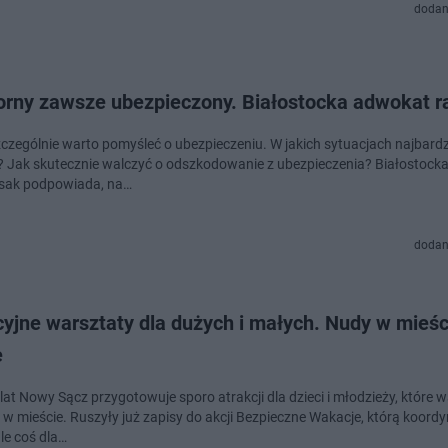
dodan
orny zawsze ubezpieczony. Białostocka adwokat r
czególnie warto pomyśleć o ubezpieczeniu. W jakich sytuacjach najbardzi
? Jak skutecznie walczyć o odszkodowanie z ubezpieczenia? Białostock
rsak podpowiada, na…
dodan
yjne warsztaty dla dużych i małych. Nudy w mieśc
e
lat Nowy Sącz przygotowuje sporo atrakcji dla dzieci i młodzieży, które 
 w mieście. Ruszyły już zapisy do akcji Bezpieczne Wakacje, którą koord
le coś dla…