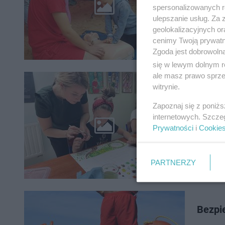
Szczególn
spersonalizowanych re
wypoczyn
ulepszanie usług. Za
geolokalizacyjnych or
cenimy Twoją prywatno
Zgoda jest dobrowoln
się w lewym dolnym r
ale masz prawo sprzec
Trwaj
witrynie.
się na
Zapoznaj się z poniż
internetowych. Szcze
Zamiast 
Prywatności
i
Cookie
robią ka
trwa akc
PARTNERZY
Bezpi