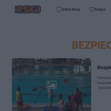
ESKA Story
Dołącz
BEZPIE
Bezpi
Pierwszy
Gospodar
- Sporto