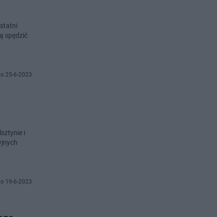
o 25-6-2023
sztynie i
yjnych
o 19-6-2023