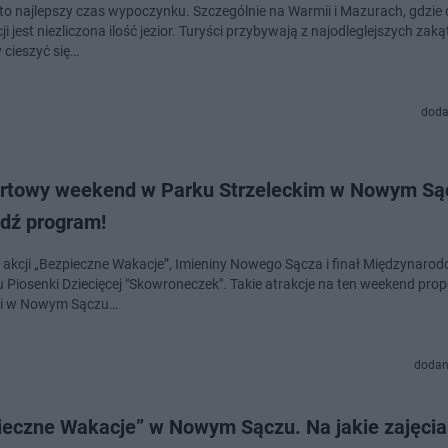
to najlepszy czas wypoczynku. Szczególnie na Warmii i Mazurach, gdzie 
i jest niezliczona ilość jezior. Turyści przybywają z najodleglejszych zak
y cieszyć się…
doda
rtowy weekend w Parku Strzeleckim w Nowym Są
dź program!
 akcji „Bezpieczne Wakacje”, Imieniny Nowego Sącza i finał Międzynaro
u Piosenki Dziecięcej "Skowroneczek". Takie atrakcje na ten weekend pro
ki w Nowym Sączu…
dodan
ieczne Wakacje” w Nowym Sączu. Na jakie zajęcia