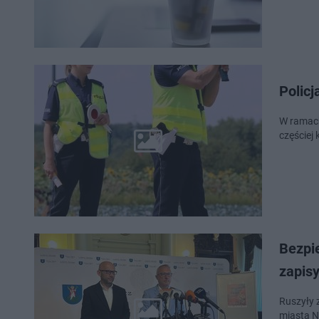
Policj
W ramach a
częściej
Bezpi
zapis
Ruszyły 
miasta N