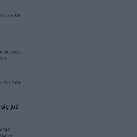
o 26-6-2024
kule
o 21-6-2024
się już
 urząd
akacje,