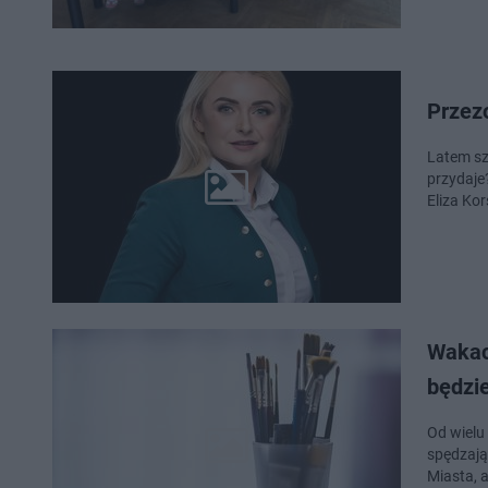
Przez
Latem sz
przydaje
Eliza Ko
Wakac
będzi
Od wielu 
spędzają
Miasta, a