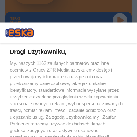
TERAZ
GRAMY
Drogi Użytkowniku,
My, naszych 1162 zaufanych partnerów oraz inne
Żaden utwór zamieszczony w serwisie nie może być powielany i
podmioty z Grupy ZPR Media uzyskujemy dostęp i
rozpowszechniany lub dalej rozpowszechniany w jakikolwiek sposób (w
tym także elektroniczny lub mechaniczny) na jakimkolwiek polu
przechowujemy informacje na urządzeniu oraz
eksploatacji w jakiejkolwiek formie, włącznie z umieszczaniem w Internecie
przetwarzamy dane osobowe, takie jak unikalne
bez pisemnej zgody właściciela praw. Jakiekolwiek użycie lub
wykorzystanie utworów w całości lub w części z naruszeniem prawa, tzn.
identyfikatory, standardowe informacje wysyłane przez
bez właściwej zgody, jest zabronione pod groźbą kary i może być ścigane
urządzenie czy dane przeglądania w celu zapewniania
prawnie.
spersonalizowanych reklam, wybór spersonalizowanych
treści, pomiar reklam i treści, badanie odbiorców oraz
ulepszanie usług. Za zgodą Użytkownika my i Zaufani
Partnerzy możemy używać dokładnych danych
geolokalizacyjnych oraz aktywnie skanować
charakterystykę urządzenia do celów identyfikacji.