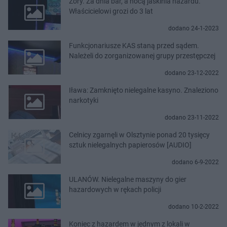
Żory. Za dnia bar, a nocą jaskinia hazardu.
Właścicielowi grozi do 3 lat
dodano 24-1-2023
Funkcjonariusze KAS staną przed sądem.
Należeli do zorganizowanej grupy przestępczej
dodano 23-12-2022
Iława: Zamknięto nielegalne kasyno. Znaleziono
narkotyki
dodano 23-11-2022
Celnicy zgarnęli w Olsztynie ponad 20 tysięcy
sztuk nielegalnych papierosów [AUDIO]
dodano 6-9-2022
ULANÓW. Nielegalne maszyny do gier
hazardowych w rękach policji
dodano 10-2-2022
Koniec z hazardem w jednym z lokali w