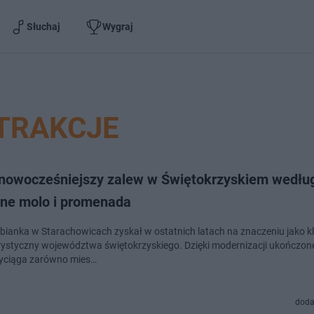
Słuchaj
Wygraj
TRAKCJE
jnowocześniejszy zalew w Świętokrzyskiem według
lne molo i promenada
bianka w Starachowicach zyskał w ostatnich latach na znaczeniu jako 
rystyczny województwa świętokrzyskiego. Dzięki modernizacji ukończon
zyciąga zarówno mies…
doda