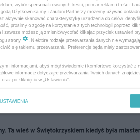
o we wschodniej części regionu skrywa w sobie magię, o której wielu zap
klam, wybór spersonalizowanych treści, pomiar reklam i treści, bad
o do wielkoś…
 zgodą Użytkownika my i Zaufani Partnerzy możemy używać dokład
az aktywnie skanować charakterystykę urządzenia do celów identyfi
ść, prosimy o zgodę na korzystanie z tych technologii poprzez klikn
dodan
a i zawsze możesz ją zmienić/wycofać klikając przycisk ustawień pr
ogu strony
. Niektóre rodzaje przetwarzania danych nie wymagaj
iwić się takiemu przetwarzaniu. Preferencje będą miały zastosowanie
 zielony labirynt w polu kukurydzy. Nowa atrakcja 
okrzyskim
szymi informacjami, abyś mógł świadomie i komfortowo korzystać z
gółowe informacje dotyczące przetwarzania Twoich danych znajdzi
pomysłu na niezapomnianą letnią przygodę w sercu województwa
s
oraz po kliknięciu w „Ustawienia”.
zyskiego? Zespół Pałacowy w Kurozwękach po raz kolejny udowadnia, że
 naturę, sztukę i świetną zabawę. W t…
USTAWIENIA
dodan
any. Ta wieś w Świętokrzyskiem kiedyś była miast