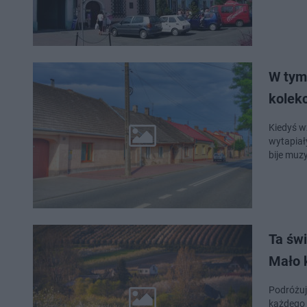
W tym
kolekc
Kiedyś w
wytapiał
bije muz
Ta św
Mało k
Podróżuj
każdego 