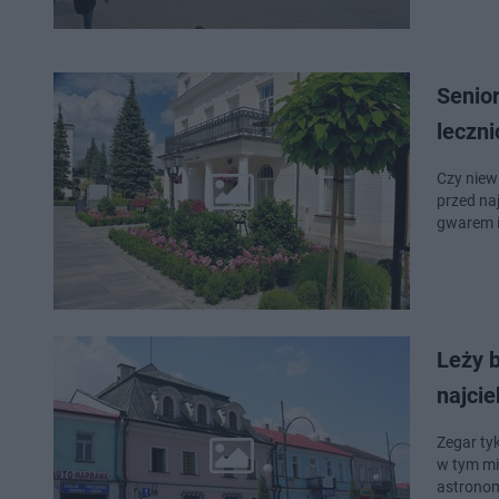
Senior
leczn
Czy niew
przed na
gwarem i
Leży b
najci
Zegar tyk
w tym mi
astronomi