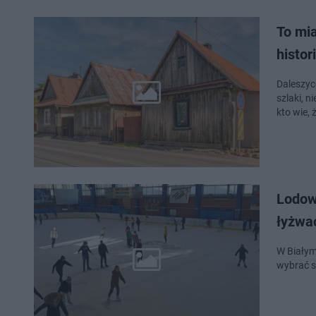
To mi
histo
Daleszyc
szlaki, 
kto wie, 
Lodow
łyżwa
W Białym