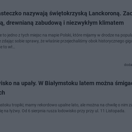
asteczko nazywają świętokrzyską Lanckoroną. Za
rią, drewnianą zabudową i niezwykłym klimatem
e to jedno z tych miejsc na mapie Polski, które mijamy w drodze na popul
nie zdając sobie sprawy, że właśnie przejechaliśmy obok historycznego gi
że to wł…
doda
isko na upały. W Białymstoku latem można śmiga
ch
stoku tropiki; mamy rekordowo upalne lato, ale można na chwilę o nim z
wybrać się na łyżwy. Od 6 sierpnia rusza lodowisko przy przy ul. 11 Listopada.