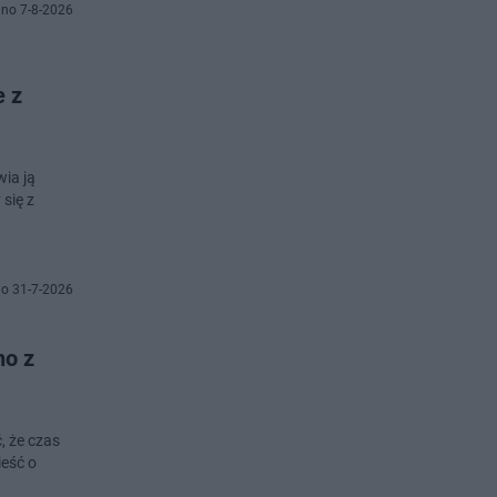
no 7-8-2026
e z
wia ją
się z
o 31-7-2026
no z
, że czas
ieść o