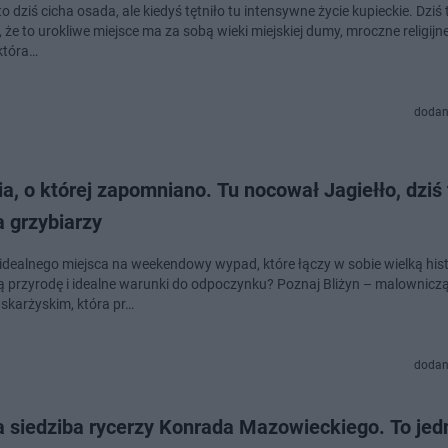
to dziś cicha osada, ale kiedyś tętniło tu intensywne życie kupieckie. Dziś
 że to urokliwe miejsce ma za sobą wieki miejskiej dumy, mroczne religijne
 która…
dodan
ia, o której zapomniano. Tu nocował Jagiełło, dziś 
 grzybiarzy
idealnego miejsca na weekendowy wypad, które łączy w sobie wielką hist
ą przyrodę i idealne warunki do odpoczynku? Poznaj Bliżyn – malownicz
 skarżyskim, która pr…
dodan
 siedziba rycerzy Konrada Mazowieckiego. To jed