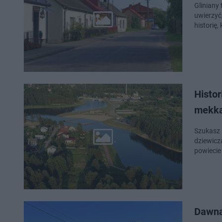
Gliniany 
uwierzyć,
historię,
Histor
mekka
Szukasz 
dziewicz
powiecie
Dawna