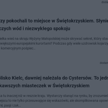
doda
zy pokochali to miejsce w Świętokrzyskiem. Słyni
iczych wód i niezwykłego spokoju
ielka wieś na skraju Wyżyny Małopolskiej może skrywać sekret, który sta
jwiększymi europejskimi kurortami? Podczas gdy wiele uzdrowisk kojarzy 
 komercyjnym pośpiec…
dodan
lisko Kielc, dawniej należała do Cystersów. To jed
ekawszych miasteczek w Świętokrzyskiem
a tu inaczej niż w reszcie kraju. Wystarczy stanąć na rynku, by zrozumieć
ejscu to nie tylko przesuwające się wskazówki, ale skomplikowana opow
i, pasji i zak…