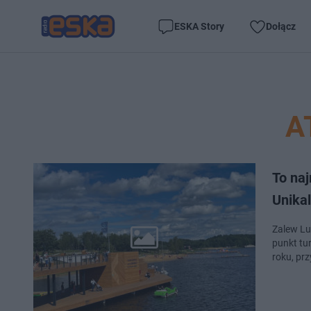
ESKA Story
Dołącz
A
To na
Unika
Zalew Lu
punkt tu
roku, pr