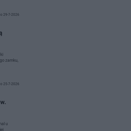
o 29-7-2026
ą
ki
ego zamku,
o 25-7-2026
aw.
mal u
ej