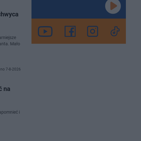
chwyca
arniejsze
ganta. Mało
no 7-8-2026
ć na
apomnieć i