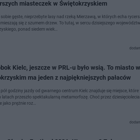
arszych miasteczek w Świętokrzyskiem
sobie gęste, nieprzebyte lasy nad rzeką Mierzawą, w których echa rycers
mieszają się z szumem drzew. To tutaj, w sercu dzisiejszego województ
zyskiego, ponad siedem wiek…
dodan
bok Kielc, jeszcze w PRL-u było wsią. To miasto w
okrzyskim ma jeden z najpiękniejszych pałaców
 pół godziny jazdy od gwarnego centrum Kielc znajduje się miejsce, które
h latach przeszło spektakularną metamorfozę. Choć przez dziesięciolecia
e jako prężnie roz…
dodan