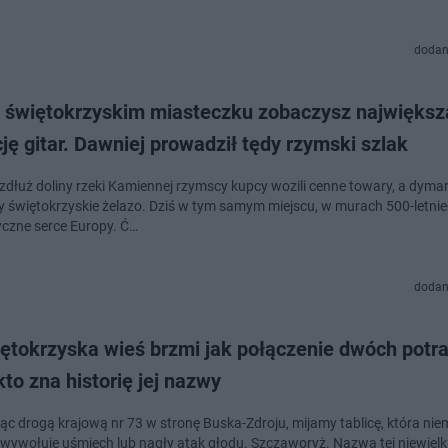
dodan
 świętokrzyskim miasteczku zobaczysz największ
ję gitar. Dawniej prowadził tędy rzymski szlak
zdłuż doliny rzeki Kamiennej rzymscy kupcy wozili cenne towary, a dymar
y świętokrzyskie żelazo. Dziś w tym samym miejscu, w murach 500-letni
yczne serce Europy. Ć…
dodan
iętokrzyska wieś brzmi jak połączenie dwóch potr
to zna historię jej nazwy
ąc drogą krajową nr 73 w stronę Buska-Zdroju, mijamy tablicę, która nie
wywołuje uśmiech lub nagły atak głodu. Szczaworyż. Nazwa tej niewielki