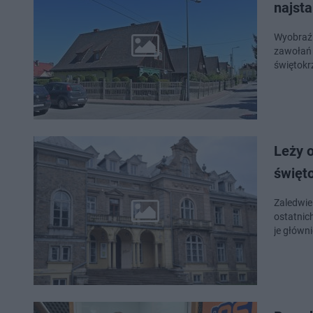
najst
Wyobraź 
zawołań 
świętokr
Leży o
święt
Zaledwie
ostatnic
je główni