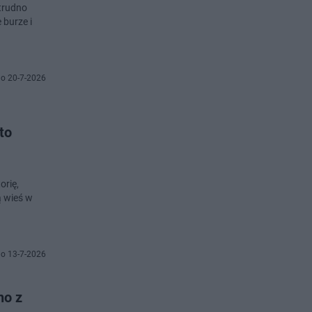
 trudno
 burze i
o 20-7-2026
to
orię,
ą wieś w
o 13-7-2026
no z