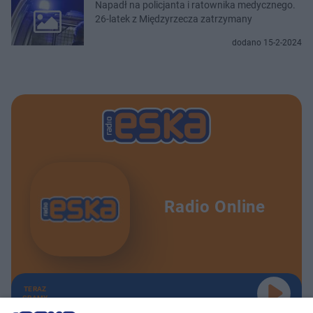
Napadł na policjanta i ratownika medycznego.
26-latek z Międzyrzecza zatrzymany
dodano 15-2-2024
Radio Online
TERAZ
GRAMY