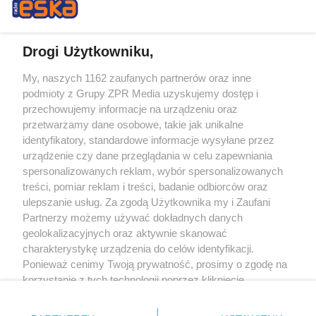
Drogi Użytkowniku,
My, naszych 1162 zaufanych partnerów oraz inne
Żaden utwór zamieszczony w serwisie nie może być powielany i
podmioty z Grupy ZPR Media uzyskujemy dostęp i
rozpowszechniany lub dalej rozpowszechniany w jakikolwiek sposób (w
tym także elektroniczny lub mechaniczny) na jakimkolwiek polu
przechowujemy informacje na urządzeniu oraz
eksploatacji w jakiejkolwiek formie, włącznie z umieszczaniem w Internecie
przetwarzamy dane osobowe, takie jak unikalne
bez pisemnej zgody właściciela praw. Jakiekolwiek użycie lub
identyfikatory, standardowe informacje wysyłane przez
wykorzystanie utworów w całości lub w części z naruszeniem prawa, tzn.
bez właściwej zgody, jest zabronione pod groźbą kary i może być ścigane
urządzenie czy dane przeglądania w celu zapewniania
prawnie.
spersonalizowanych reklam, wybór spersonalizowanych
treści, pomiar reklam i treści, badanie odbiorców oraz
ulepszanie usług. Za zgodą Użytkownika my i Zaufani
Partnerzy możemy używać dokładnych danych
geolokalizacyjnych oraz aktywnie skanować
charakterystykę urządzenia do celów identyfikacji.
Ponieważ cenimy Twoją prywatność, prosimy o zgodę na
O nas
korzystanie z tych technologii poprzez kliknięcie
Informacje prawne
„Akceptuję”. Zgoda jest dobrowolna i zawsze możesz ją
zmienić/wycofać klikając przycisk ustawień prywatności