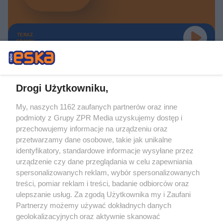
TERAZ
GRAMY
Drogi Użytkowniku,
My, naszych 1162 zaufanych partnerów oraz inne
Żaden utwór zamieszczony w serwisie nie może być powielany i
podmioty z Grupy ZPR Media uzyskujemy dostęp i
rozpowszechniany lub dalej rozpowszechniany w jakikolwiek sposób (w
tym także elektroniczny lub mechaniczny) na jakimkolwiek polu
przechowujemy informacje na urządzeniu oraz
eksploatacji w jakiejkolwiek formie, włącznie z umieszczaniem w Internecie
przetwarzamy dane osobowe, takie jak unikalne
bez pisemnej zgody właściciela praw. Jakiekolwiek użycie lub
wykorzystanie utworów w całości lub w części z naruszeniem prawa, tzn.
identyfikatory, standardowe informacje wysyłane przez
bez właściwej zgody, jest zabronione pod groźbą kary i może być ścigane
urządzenie czy dane przeglądania w celu zapewniania
prawnie.
spersonalizowanych reklam, wybór spersonalizowanych
treści, pomiar reklam i treści, badanie odbiorców oraz
ulepszanie usług. Za zgodą Użytkownika my i Zaufani
Partnerzy możemy używać dokładnych danych
geolokalizacyjnych oraz aktywnie skanować