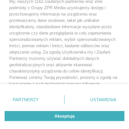
My, naszych 1162 zaufanych partnerów oraz inne
Żaden utwór zamieszczony w serwisie nie może być powielany i
podmioty z Grupy ZPR Media uzyskujemy dostęp i
rozpowszechniany lub dalej rozpowszechniany w jakikolwiek sposób (w
tym także elektroniczny lub mechaniczny) na jakimkolwiek polu
przechowujemy informacje na urządzeniu oraz
eksploatacji w jakiejkolwiek formie, włącznie z umieszczaniem w Internecie
przetwarzamy dane osobowe, takie jak unikalne
bez pisemnej zgody właściciela praw. Jakiekolwiek użycie lub
wykorzystanie utworów w całości lub w części z naruszeniem prawa, tzn.
identyfikatory, standardowe informacje wysyłane przez
bez właściwej zgody, jest zabronione pod groźbą kary i może być ścigane
urządzenie czy dane przeglądania w celu zapewniania
prawnie.
spersonalizowanych reklam, wybór spersonalizowanych
treści, pomiar reklam i treści, badanie odbiorców oraz
ulepszanie usług. Za zgodą Użytkownika my i Zaufani
Partnerzy możemy używać dokładnych danych
geolokalizacyjnych oraz aktywnie skanować
charakterystykę urządzenia do celów identyfikacji.
O nas
Ponieważ cenimy Twoją prywatność, prosimy o zgodę na
korzystanie z tych technologii poprzez kliknięcie
Informacje prawne
„Akceptuję”. Zgoda jest dobrowolna i zawsze możesz ją
zmienić/wycofać klikając przycisk ustawień prywatności
Nasze serwisy
PARTNERZY
USTAWIENIA
znajdujący się w lewym dolnym rogu strony
. Niektóre
rodzaje przetwarzania danych nie wymagają zgody
© 2026 Grupa ZPR Media
Akceptuję
użytkownika, ale masz prawo sprzeciwić się takiemu
przetwarzaniu. Preferencje będą miały zastosowanie tylko
ESKA Story
Dołącz
Słuchaj
Wygraj
na tej witrynie.