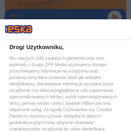
TERAZ
GRAMY
Drogi Użytkowniku,
My, naszych 1162 zaufanych partnerów oraz inne
Żaden utwór zamieszczony w serwisie nie może być powielany i
podmioty z Grupy ZPR Media uzyskujemy dostęp i
rozpowszechniany lub dalej rozpowszechniany w jakikolwiek sposób (w
tym także elektroniczny lub mechaniczny) na jakimkolwiek polu
przechowujemy informacje na urządzeniu oraz
eksploatacji w jakiejkolwiek formie, włącznie z umieszczaniem w Internecie
przetwarzamy dane osobowe, takie jak unikalne
bez pisemnej zgody właściciela praw. Jakiekolwiek użycie lub
identyfikatory, standardowe informacje wysyłane przez
wykorzystanie utworów w całości lub w części z naruszeniem prawa, tzn.
bez właściwej zgody, jest zabronione pod groźbą kary i może być ścigane
urządzenie czy dane przeglądania w celu zapewniania
prawnie.
spersonalizowanych reklam, wybór spersonalizowanych
treści, pomiar reklam i treści, badanie odbiorców oraz
ulepszanie usług. Za zgodą Użytkownika my i Zaufani
Partnerzy możemy używać dokładnych danych
geolokalizacyjnych oraz aktywnie skanować
charakterystykę urządzenia do celów identyfikacji.