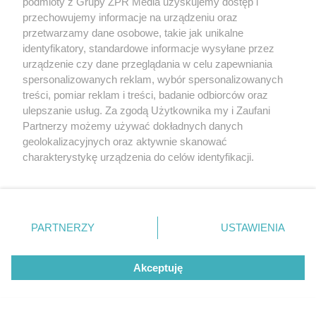
internautów. 45-letnia mama
podmioty z Grupy ZPR Media uzyskujemy dostęp i
przechowujemy informacje na urządzeniu oraz
mistrzyni wygląda
przetwarzamy dane osobowe, takie jak unikalne
identyfikatory, standardowe informacje wysyłane przez
zjawiskowo
urządzenie czy dane przeglądania w celu zapewniania
spersonalizowanych reklam, wybór spersonalizowanych
treści, pomiar reklam i treści, badanie odbiorców oraz
ulepszanie usług. Za zgodą Użytkownika my i Zaufani
Partnerzy możemy używać dokładnych danych
geolokalizacyjnych oraz aktywnie skanować
charakterystykę urządzenia do celów identyfikacji.
Ponieważ cenimy Twoją prywatność, prosimy o zgodę na
korzystanie z tych technologii poprzez kliknięcie
„Akceptuję”. Zgoda jest dobrowolna i zawsze możesz ją
zmienić/wycofać klikając przycisk ustawień prywatności
TENIS ZIEMNY
PARTNERZY
USTAWIENIA
Challenger ATP w Kozerkach.
znajdujący się w lewym dolnym rogu strony
. Niektóre
rodzaje przetwarzania danych nie wymagają zgody
Wielki sukces polskiego
Akceptuję
użytkownika, ale masz prawo sprzeciwić się takiemu
przetwarzaniu. Preferencje będą miały zastosowanie tylko
deblisty
na tej witrynie.