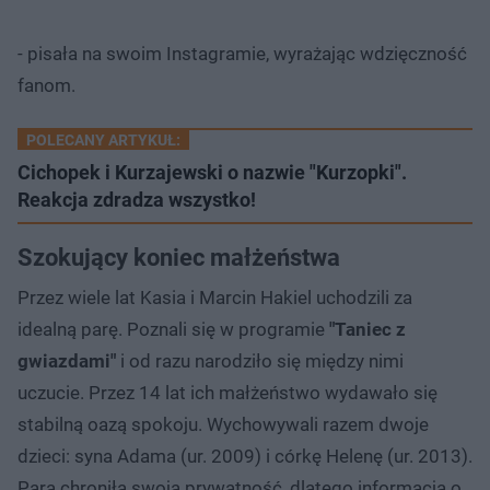
- pisała na swoim Instagramie, wyrażając wdzięczność
fanom.
POLECANY ARTYKUŁ:
Cichopek i Kurzajewski o nazwie "Kurzopki".
Reakcja zdradza wszystko!
Szokujący koniec małżeństwa
Przez wiele lat Kasia i Marcin Hakiel uchodzili za
idealną parę. Poznali się w programie
"Taniec z
gwiazdami"
i od razu narodziło się między nimi
uczucie. Przez 14 lat ich małżeństwo wydawało się
stabilną oazą spokoju. Wychowywali razem dwoje
dzieci: syna Adama (ur. 2009) i córkę Helenę (ur. 2013).
Para chroniła swoją prywatność, dlatego informacja o