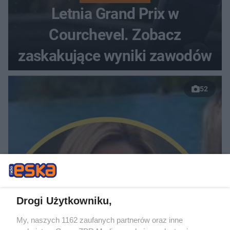
Letnia Grand Prix w
Courchevel. Zobacz
zaskakujące wyniki zawodów
52
URODA JAK MARZENIE
Drogi Użytkowniku,
Alicja Kuś zachwyca
My, naszych 1162 zaufanych partnerów oraz inne