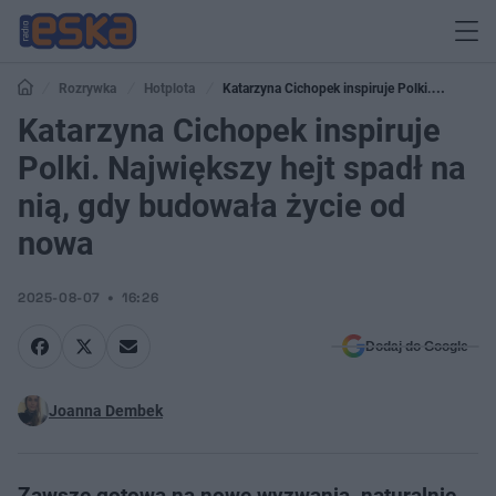
Rozrywka
Hotplota
Katarzyna Cichopek inspiruje Polki.
Największy hejt spadł na nią, gdy budowała życie od nowa
Katarzyna Cichopek inspiruje
Polki. Największy hejt spadł na
nią, gdy budowała życie od
nowa
2025-08-07
16:26
Dodaj do Google
Joanna Dembek
Zawsze gotowa na nowe wyzwania, naturalnie