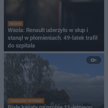
REGION
Wsola: Renault uderzyło w słup i
stanął w płomieniach. 49-latek trafił
do szpitala
6
TRAGICZNY WYPADEK
Białe kwiaty na grobie 11-letniego