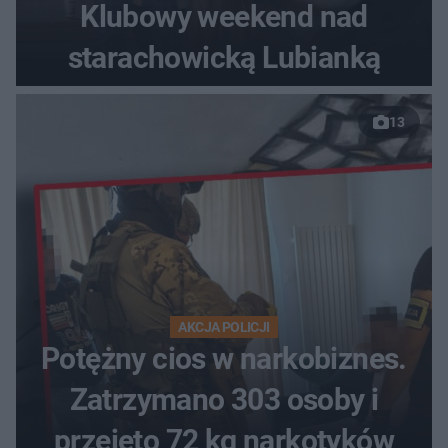
Klubowy weekend nad
starachowicką Lubianką
13
AKCJA POLICJI
Potężny cios w narkobiznes.
Zatrzymano 303 osoby i
przejęto 72 kg narkotyków