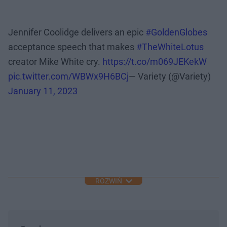
Jennifer Coolidge delivers an epic
#GoldenGlobes
acceptance speech that makes
#TheWhiteLotus
creator Mike White cry.
https://t.co/m069JEKekW
pic.twitter.com/WBWx9H6BCj
— Variety (@Variety)
January 11, 2023
ROZWIŃ