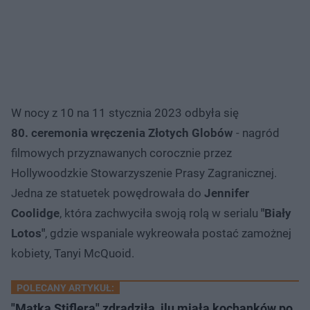
W nocy z 10 na 11 stycznia 2023 odbyła się
80. ceremonia wręczenia Złotych Globów
- nagród
filmowych przyznawanych corocznie przez
Hollywoodzkie Stowarzyszenie Prasy Zagranicznej.
Jedna ze statuetek powędrowała do
Jennifer
Coolidge
, która zachwyciła swoją rolą w serialu
"Biały
Lotos"
, gdzie wspaniale wykreowała postać zamożnej
kobiety, Tanyi McQuoid.
POLECANY ARTYKUŁ:
"Matka Stiflera" zdradziła, ilu miała kochanków po