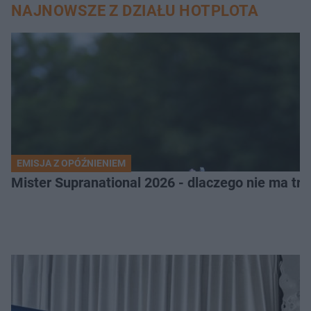
NAJNOWSZE Z DZIAŁU HOTPLOTA
EMISJA Z OPÓŹNIENIEM
Mister Supranational 2026 - dlaczego nie ma tra