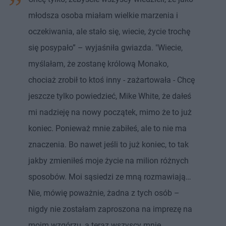
młodsza osoba miałam wielkie marzenia i
oczekiwania, ale stało się, wiecie, życie trochę
się posypało” – wyjaśniła gwiazda. "Wiecie,
myślałam, że zostanę królową Monako,
chociaż zrobił to ktoś inny - zażartowała - Chcę
jeszcze tylko powiedzieć, Mike White, że dałeś
mi nadzieję na nowy początek, mimo że to już
koniec. Ponieważ mnie zabiłeś, ale to nie ma
znaczenia. Bo nawet jeśli to już koniec, to tak
jakby zmieniłeś moje życie na milion różnych
sposobów. Moi sąsiedzi ze mną rozmawiają…
Nie, mówię poważnie, żadna z tych osób –
nigdy nie zostałam zaproszona na imprezę na
moim wzgórzu, a teraz wszyscy mnie