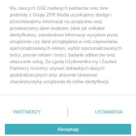
My, naszych 1162 zaufanych partnerów oraz inne
Żaden utwór zamieszczony w serwisie nie może być powielany i
podmioty z Grupy ZPR Media uzyskujemy dostęp i
rozpowszechniany lub dalej rozpowszechniany w jakikolwiek sposób (w
przechowujemy informacje na urządzeniu oraz
tym także elektroniczny lub mechaniczny) na jakimkolwiek polu
eksploatacji w jakiejkolwiek formie, włącznie z umieszczaniem w
przetwarzamy dane osobowe, takie jak unikalne
Internecie bez pisemnej zgody właściciela praw. Jakiekolwiek użycie lub
identyfikatory, standardowe informacje wysyłane przez
wykorzystanie utworów w całości lub w części z naruszeniem prawa,
tzn. bez właściwej zgody, jest zabronione pod groźbą kary i może być
urządzenie czy dane przeglądania w celu zapewniania
ścigane prawnie.
spersonalizowanych reklam, wybór spersonalizowanych
treści, pomiar reklam i treści, badanie odbiorców oraz
ulepszanie usług. Za zgodą Użytkownika my i Zaufani
Partnerzy możemy używać dokładnych danych
geolokalizacyjnych oraz aktywnie skanować
charakterystykę urządzenia do celów identyfikacji.
Ponieważ cenimy Twoją prywatność, prosimy o zgodę na
O nas
korzystanie z tych technologii poprzez kliknięcie
Informacje prawne
„Akceptuję”. Zgoda jest dobrowolna i zawsze możesz ją
zmienić/wycofać klikając przycisk ustawień prywatności
PARTNERZY
USTAWIENIA
Nasze serwisy
znajdujący się w lewym dolnym rogu strony
. Niektóre
rodzaje przetwarzania danych nie wymagają zgody
© 2026 Grupa ZPR Media
Akceptuję
użytkownika, ale masz prawo sprzeciwić się takiemu