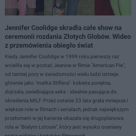
Jennifer Coolidge skradła całe show na
ceremonii rozdania Złotych Globów. Wideo
z przemówienia obiegło świat
Kiedy Jennifer Coolidge w 1999 roku pierwszy raz
wcieliła się w postać Jeanine w filmie "American Pie",
od tamtej pory w świadomości wielu ludzi istnieje
głównie jako "matka Stiflera"- kobieta ponętna,
dojrzała, uwielbiająca seks - idealnie pasująca do
określenia MILF. Przez ostanie 23 lata grała mniejsze i
większe role w filmach i serialach, jednak największym
przełomem w jej karierze okazała się drugoplanowa
rola w "Białym Lotosie", który jest wysoko oceniany
przez widzów i krytyków filmowych.