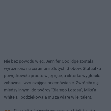
Nie bez powodu więc, Jennifer Coolidge została
wyróżniona na ceremonii Złotych Globów. Statuetka
powędrowała prosto w jej ręce, a aktorka wygłosiła
zabawne i wzruszające przemówienie. Zwróciła się
między innymi do twórcy "Białego Lotosu", Mike'a
White'a i podziękowała mu za wiarę w jej talent.
Chcę tylko, żebyście wszyscy wiedzieli, że jako