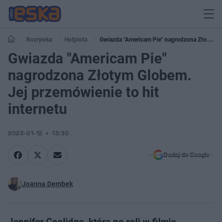
Rozrywka
Hotplota
Gwiazda "Americam Pie" nagrodzona Złotym
Globem. Jej przemówienie to hit internetu
Gwiazda "Americam Pie"
nagrodzona Złotym Globem.
Jej przemówienie to hit
internetu
2023-01-12
13:30
Dodaj do Google
Joanna Dembek
Jennifer Coolidge, która po roli w filmie