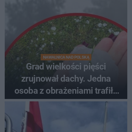
NAWAŁNICA NAD POLSKĄ
Grad wielkości pięści
zrujnował dachy. Jedna
osoba z obrażeniami trafiła
do szpitala