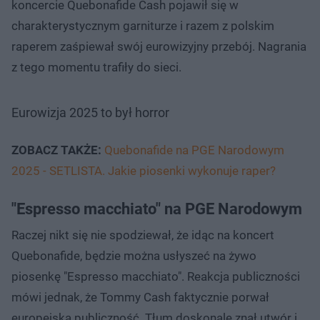
koncercie Quebonafide Cash pojawił się w
charakterystycznym garniturze i razem z polskim
raperem zaśpiewał swój eurowizyjny przebój. Nagrania
z tego momentu trafiły do sieci.
Eurowizja 2025 to był horror
ZOBACZ TAKŻE:
Quebonafide na PGE Narodowym
2025 - SETLISTA. Jakie piosenki wykonuje raper?
"Espresso macchiato" na PGE Narodowym
Raczej nikt się nie spodziewał, że idąc na koncert
Quebonafide, będzie można usłyszeć na żywo
piosenkę "Espresso macchiato". Reakcja publiczności
mówi jednak, że Tommy Cash faktycznie porwał
europejską publiczność. Tłum doskonale znał utwór i