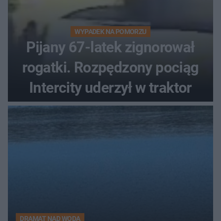
WYPADEK NA POMORZU
Pijany 67-latek zignorował
rogatki. Rozpędzony pociąg
Intercity uderzył w traktor
DRAMAT NAD WODĄ