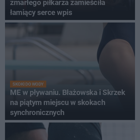
zmarłego piłkarza zamieściła
łamiący serce wpis
SKOKI DO WODY
ME w pływaniu. Błażowska i Skrzek
na piątym miejscu w skokach
synchronicznych