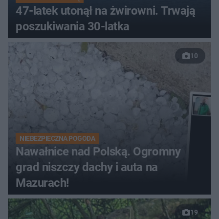
47-latek utonął na żwirowni. Trwają
poszukiwania 30-latka
10
NIEBEZPIECZNA POGODA
Nawałnice nad Polską. Ogromny
grad niszczy dachy i auta na
Mazurach!
19