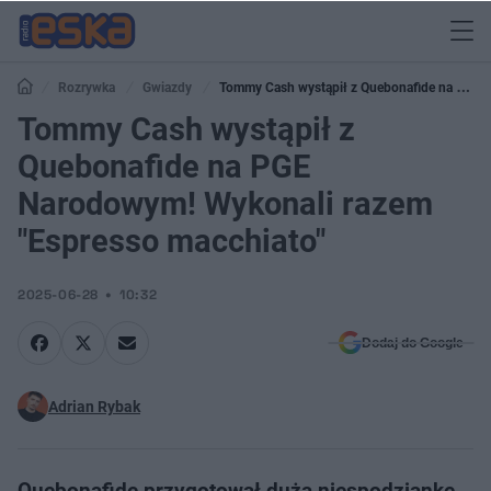
Rozrywka
Gwiazdy
Tommy Cash wystąpił z Quebonafide na PGE
Narodowym! Wykonali razem "Espresso macchiato"
Tommy Cash wystąpił z
Quebonafide na PGE
Narodowym! Wykonali razem
"Espresso macchiato"
2025-06-28
10:32
Dodaj do Google
Adrian Rybak
Quebonafide przygotował dużą niespodziankę