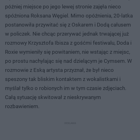
później miejsce po jego lewej stronie zajęła nieco
spóźniona Roksana Węgiel. Mimo opóźnienia, 20-latka
postanowiła przywitać się z Oskarem i Dodą całusem
w policzek. Nie chcąc przerywać jednak trwającej już
rozmowy Krzysztofa Ibisza z gośćmi festiwalu, Doda i
Roxie wymieniły się powitaniem, nie wstając z miejsc,
po prostu nachylając się nad dzielącym je Cymsem. W
rozmowie z Eską artysta przyznał, że był nieco
speszony tak bliskim kontaktem z wokalistkami i
myślał tylko o robionych im w tym czasie zdjęciach.
Całą sytuację skwitował z nieskrywanym
rozbawieniem.