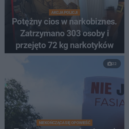
AKCJA POLICJI
Potężny cios w narkobiznes.
Zatrzymano 303 osoby i
przejęto 72 kg narkotyków
22
NIEKOŃCZĄCA SIĘ OPOWIEŚĆ