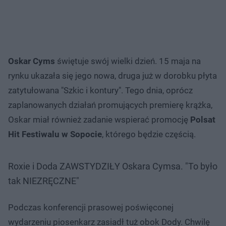
Oskar Cyms
świętuje swój wielki dzień. 15 maja na
rynku ukazała się jego nowa, druga już w dorobku płyta
zatytułowana "Szkic i kontury". Tego dnia, oprócz
zaplanowanych działań promujących premierę krążka,
Oskar miał również zadanie wspierać promocję
Polsat
Hit Festiwalu w Sopocie
, którego będzie częścią.
Roxie i Doda ZAWSTYDZIŁY Oskara Cymsa. "To było
tak NIEZRĘCZNE"
Podczas konferencji prasowej poświęconej
wydarzeniu piosenkarz zasiadł tuż obok Dody. Chwilę