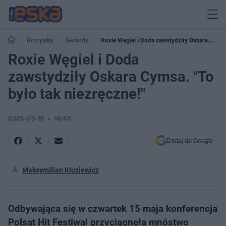
Rozrywka
Gwiazdy
Roxie Węgiel i Doda zawstydziły Oskara
Cymsa. "To było tak niezręczne!"
Roxie Węgiel i Doda
zawstydziły Oskara Cymsa. "To
było tak niezręczne!"
2025-05-15
18:45
Dodaj do Google
Maksymilian Kluziewicz
Odbywająca się w czwartek 15 maja konferencja
Polsat Hit Festiwal przyciągnęła mnóstwo