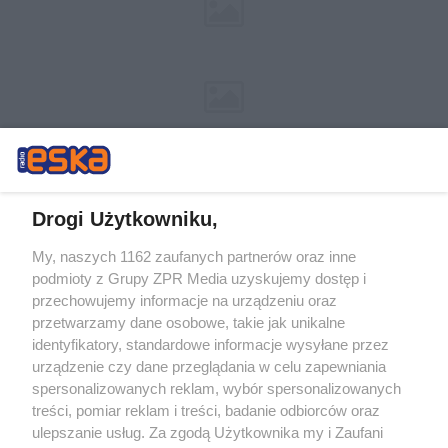
Drogi Użytkowniku,
My, naszych 1162 zaufanych partnerów oraz inne
Żaden utwór zamieszczony w serwisie nie może być powielany i
podmioty z Grupy ZPR Media uzyskujemy dostęp i
rozpowszechniany lub dalej rozpowszechniany w jakikolwiek sposób (w
przechowujemy informacje na urządzeniu oraz
tym także elektroniczny lub mechaniczny) na jakimkolwiek polu
eksploatacji w jakiejkolwiek formie, włącznie z umieszczaniem w
przetwarzamy dane osobowe, takie jak unikalne
Internecie bez pisemnej zgody właściciela praw. Jakiekolwiek użycie lub
identyfikatory, standardowe informacje wysyłane przez
wykorzystanie utworów w całości lub w części z naruszeniem prawa,
tzn. bez właściwej zgody, jest zabronione pod groźbą kary i może być
urządzenie czy dane przeglądania w celu zapewniania
ścigane prawnie.
spersonalizowanych reklam, wybór spersonalizowanych
treści, pomiar reklam i treści, badanie odbiorców oraz
ulepszanie usług. Za zgodą Użytkownika my i Zaufani