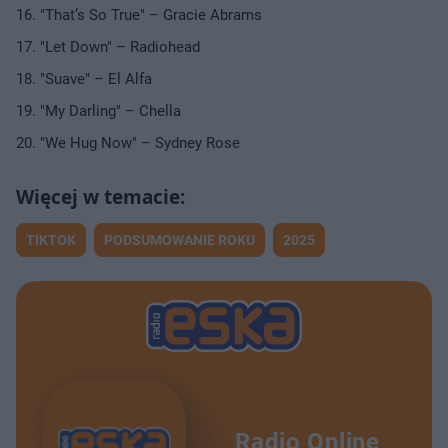
"That’s So True" – Gracie Abrams
"Let Down" – Radiohead
"Suave" – El Alfa
"My Darling" – Chella
"We Hug Now" – Sydney Rose
TIKTOK
PODSUMOWANIE ROKU
2025
Radio Online