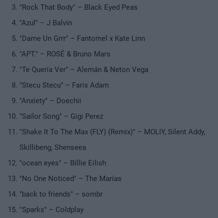
"Rock That Body" – Black Eyed Peas
"Azul" – J Balvin
"Dame Un Grrr" – Fantomel x Kate Linn
"APT." – ROSÉ & Bruno Mars
"Te Quería Ver" – Alemán & Neton Vega
"Stecu Stecu" – Faris Adam
"Anxiety" – Doechii
"Sailor Song" – Gigi Perez
"Shake It To The Max (FLY) (Remix)" – MOLIY, Silent Addy,
Skillibeng, Shenseea
"ocean eyes" – Billie Eilish
"No One Noticed" – The Marías
"back to friends" – sombr
"Sparks" – Coldplay