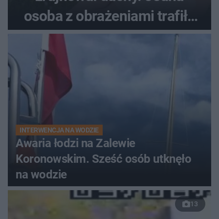
osoba z obrażeniami trafiła
do szpitala
INTERWENCJA NA WODZIE
Awaria łodzi na Zalewie
Koronowskim. Sześć osób utknęło
na wodzie
13