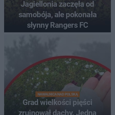
Jagiellonia zaczęła od
samobója, ale pokonała
słynny Rangers FC
NAWAŁNICA NAD POLSKĄ
Grad wielkości pięści
zrujnował dachy. Jedna