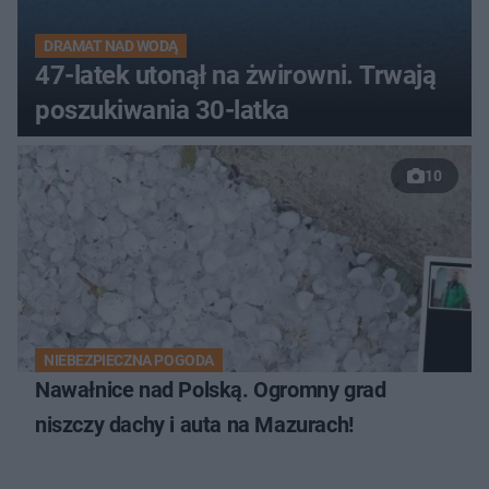
DRAMAT NAD WODĄ
47-latek utonął na żwirowni. Trwają
poszukiwania 30-latka
10
NIEBEZPIECZNA POGODA
Nawałnice nad Polską. Ogromny grad
niszczy dachy i auta na Mazurach!