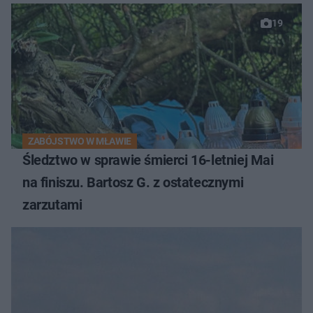
19
ZABÓJSTWO W MŁAWIE
Śledztwo w sprawie śmierci 16-letniej Mai
na finiszu. Bartosz G. z ostatecznymi
zarzutami