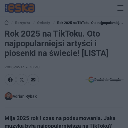
Rozrywka
Gwiazdy
Rok 2025 na TikToku. Oto najpopularniejsi
artyści i piosenki na świecie! [LISTA]
Rok 2025 na TikToku. Oto
najpopularniejsi artyści i
piosenki na świecie! [LISTA]
2025-12-17
10:38
Dodaj do Google
Adrian Rybak
Mija 2025 rok i czas na podsumowania. Jaka
muzyka była najpopularniejsza na TikToku?