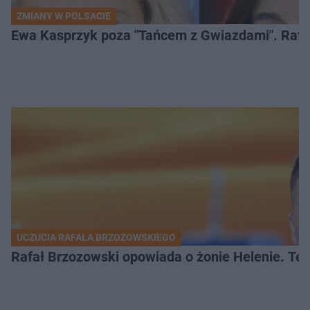
ZMIANY W POLSACIE
Ewa Kasprzyk poza "Tańcem z Gwiazdami". Rafa
UCZUCIA RAFAŁA BRZOZOWSKIEGO
Rafał Brzozowski opowiada o żonie Helenie. Te 