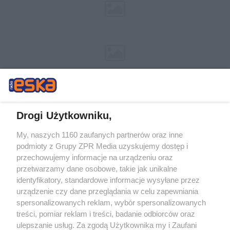
Drogi Użytkowniku,
My, naszych 1160 zaufanych partnerów oraz inne
Żaden utwór zamieszczony w serwisie nie może być powielany i
podmioty z Grupy ZPR Media uzyskujemy dostęp i
rozpowszechniany lub dalej rozpowszechniany w jakikolwiek sposób (w
przechowujemy informacje na urządzeniu oraz
tym także elektroniczny lub mechaniczny) na jakimkolwiek polu
eksploatacji w jakiejkolwiek formie, włącznie z umieszczaniem w
przetwarzamy dane osobowe, takie jak unikalne
Internecie bez pisemnej zgody właściciela praw. Jakiekolwiek użycie lub
identyfikatory, standardowe informacje wysyłane przez
wykorzystanie utworów w całości lub w części z naruszeniem prawa,
tzn. bez właściwej zgody, jest zabronione pod groźbą kary i może być
urządzenie czy dane przeglądania w celu zapewniania
ścigane prawnie.
spersonalizowanych reklam, wybór spersonalizowanych
treści, pomiar reklam i treści, badanie odbiorców oraz
ulepszanie usług. Za zgodą Użytkownika my i Zaufani