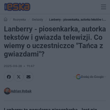
Rozrywka
Gwiazdy
Lanberry - piosenkarka, autorka tekstów i
gwiazda telewizji. Co wiemy o uczestniczce "Tańca z gwiazdami"?
Lanberry - piosenkarka, autorka
tekstów i gwiazda telewizji. Co
wiemy o uczestniczce "Tańca z
gwiazdami"?
2025-09-28
11:47
Dodaj do Google
Adrian Rybak
Lanberry to popularna piosenkarka. Jest nie