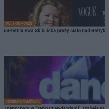
POLSKIE MORZE
63-letnia Ewa Skibińska pręży ciało nad Bałtyk
JESIENNA RAMÓWKA
Znamy pary w "Tańcu z Gwiazdami". Izabela Kun