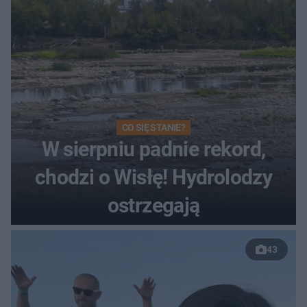
CO SIĘ STANIE?
W sierpniu padnie rekord,
chodzi o Wisłę! Hydrolodzy
ostrzegają
43