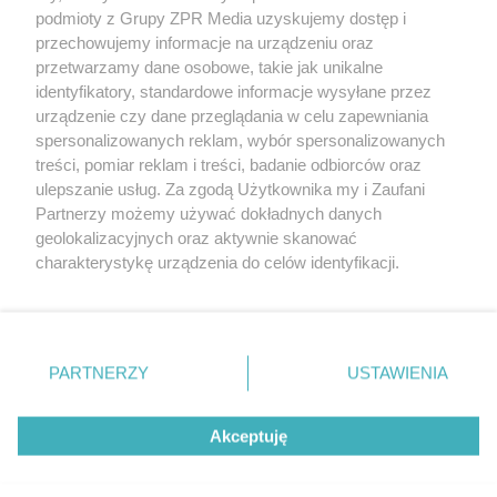
Żaden utwór zamieszczony w serwisie nie może być powielany i
podmioty z Grupy ZPR Media uzyskujemy dostęp i
rozpowszechniany lub dalej rozpowszechniany w jakikolwiek sposób (w
przechowujemy informacje na urządzeniu oraz
tym także elektroniczny lub mechaniczny) na jakimkolwiek polu
eksploatacji w jakiejkolwiek formie, włącznie z umieszczaniem w
przetwarzamy dane osobowe, takie jak unikalne
Internecie bez pisemnej zgody właściciela praw. Jakiekolwiek użycie lub
identyfikatory, standardowe informacje wysyłane przez
wykorzystanie utworów w całości lub w części z naruszeniem prawa,
tzn. bez właściwej zgody, jest zabronione pod groźbą kary i może być
urządzenie czy dane przeglądania w celu zapewniania
ścigane prawnie.
spersonalizowanych reklam, wybór spersonalizowanych
treści, pomiar reklam i treści, badanie odbiorców oraz
ulepszanie usług. Za zgodą Użytkownika my i Zaufani
Partnerzy możemy używać dokładnych danych
geolokalizacyjnych oraz aktywnie skanować
charakterystykę urządzenia do celów identyfikacji.
Ponieważ cenimy Twoją prywatność, prosimy o zgodę na
O nas
korzystanie z tych technologii poprzez kliknięcie
Informacje prawne
„Akceptuję”. Zgoda jest dobrowolna i zawsze możesz ją
zmienić/wycofać klikając przycisk ustawień prywatności
PARTNERZY
USTAWIENIA
Nasze serwisy
znajdujący się w lewym dolnym rogu strony
. Niektóre
rodzaje przetwarzania danych nie wymagają zgody
© 2026 Grupa ZPR Media
Akceptuję
użytkownika, ale masz prawo sprzeciwić się takiemu
przetwarzaniu. Preferencje będą miały zastosowanie tylko
na tej witrynie.