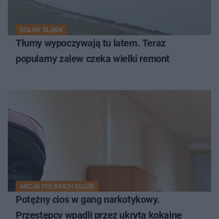
DOLNY ŚLĄSK
Tłumy wypoczywają tu latem. Teraz
popularny zalew czeka wielki remont
AKCJA POLSKICH SŁUŻB
Potężny cios w gang narkotykowy.
Przestępcy wpadli przez ukrytą kokainę