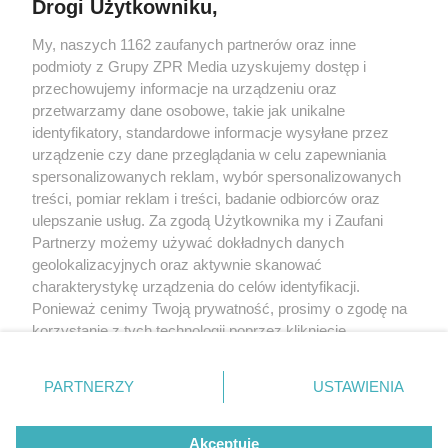
Drogi Użytkowniku,
My, naszych 1162 zaufanych partnerów oraz inne
Żaden utwór zamieszczony w serwisie nie może być powielany i
podmioty z Grupy ZPR Media uzyskujemy dostęp i
rozpowszechniany lub dalej rozpowszechniany w jakikolwiek sposób (w
tym także elektroniczny lub mechaniczny) na jakimkolwiek polu
przechowujemy informacje na urządzeniu oraz
eksploatacji w jakiejkolwiek formie, włącznie z umieszczaniem w Internecie
przetwarzamy dane osobowe, takie jak unikalne
bez pisemnej zgody właściciela praw. Jakiekolwiek użycie lub
wykorzystanie utworów w całości lub w części z naruszeniem prawa, tzn.
identyfikatory, standardowe informacje wysyłane przez
bez właściwej zgody, jest zabronione pod groźbą kary i może być ścigane
urządzenie czy dane przeglądania w celu zapewniania
prawnie.
spersonalizowanych reklam, wybór spersonalizowanych
treści, pomiar reklam i treści, badanie odbiorców oraz
ulepszanie usług. Za zgodą Użytkownika my i Zaufani
Partnerzy możemy używać dokładnych danych
geolokalizacyjnych oraz aktywnie skanować
charakterystykę urządzenia do celów identyfikacji.
Ponieważ cenimy Twoją prywatność, prosimy o zgodę na
O nas
korzystanie z tych technologii poprzez kliknięcie
Informacje prawne
„Akceptuję”. Zgoda jest dobrowolna i zawsze możesz ją
zmienić/wycofać klikając przycisk ustawień prywatności
Nasze serwisy
PARTNERZY
USTAWIENIA
znajdujący się w lewym dolnym rogu strony
. Niektóre
rodzaje przetwarzania danych nie wymagają zgody
© 2026 Grupa ZPR Media
Akceptuję
użytkownika, ale masz prawo sprzeciwić się takiemu