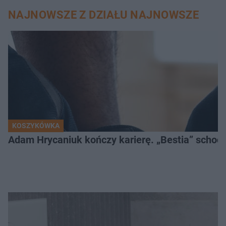
NAJNOWSZE Z DZIAŁU NAJNOWSZE
KOSZYKÓWKA
Adam Hrycaniuk kończy karierę. „Bestia” schodzi