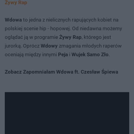
Żywy Rap
Wdowa
to jedna z nielicznych rapujących kobiet na
polskiej scenie hip - hopowej. Od niedawna możemy
oglądać ją w programie
Żywy Rap
, którego jest
jurorką. Oprócz
Wdowy
zmagania młodych raperów
oceniają między innymi
Peja
i
Wujek Samo Zło
.
Zobacz Zapomniałam Wdowa ft. Czesław Śpiewa