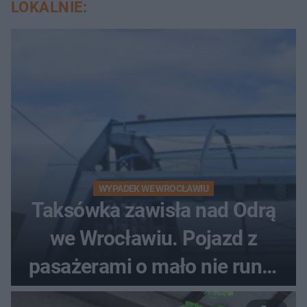
LOKALNIE:
WYPADEK WE WROCŁAWIU
Taksówka zawisła nad Odrą
we Wrocławiu. Pojazd z
pasażerami o mało nie runął
do rzeki