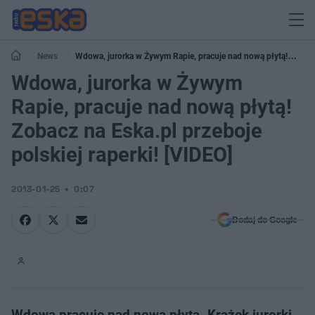
News
Wdowa, jurorka w Żywym Rapie, pracuje nad nową płytą!
Zobacz na Eska.pl przeboje polskiej raperki! [VIDEO]
Wdowa, jurorka w Żywym
Rapie, pracuje nad nową płytą!
Zobacz na Eska.pl przeboje
polskiej raperki! [VIDEO]
2013-01-25
0:07
Dodaj do Google
Wdowa pracuje nad nową płytą. Krążek jurorki