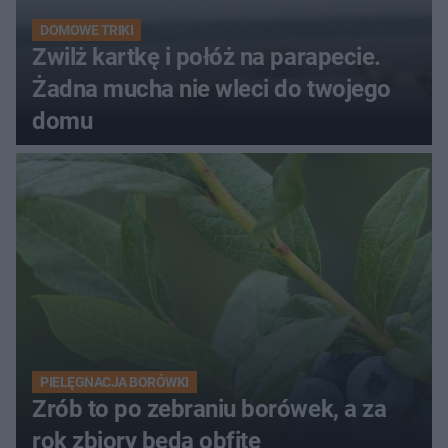
DOMOWE TRIKI
Zwilż kartkę i połóż na parapecie.
Żadna mucha nie wleci do twojego
domu
PIELĘGNACJA BORÓWKI
Zrób to po zebraniu borówek, a za
rok zbiory będą obfite