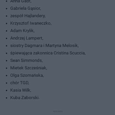
Anna Gadt,
Gabriela Gąsior,
zespół Hajlandery,
Krzysztof Iwaneczko,
Adam Krylik,
Andrzej Lampert,
siostry Dagmara i Martyna Melosik,
śpiewająca zakonnica Cristina Scuccia,
Sean Simmonds,
Mietek Szcześniak,
Olga Szomańska,
chór TGD,
Kasia Wilk,
Kuba Zaborski.