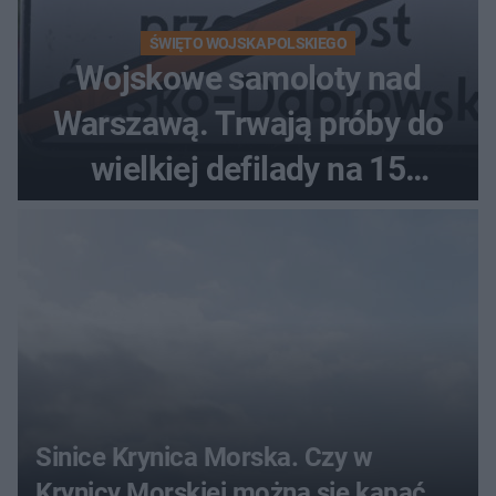
ŚWIĘTO WOJSKA POLSKIEGO
Wojskowe samoloty nad
Warszawą. Trwają próby do
wielkiej defilady na 15
sierpnia
Sinice Krynica Morska. Czy w
Krynicy Morskiej można się kąpać