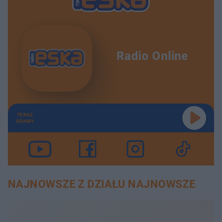
Radio Online
TERAZ
GRAMY
NAJNOWSZE Z DZIAŁU NAJNOWSZE