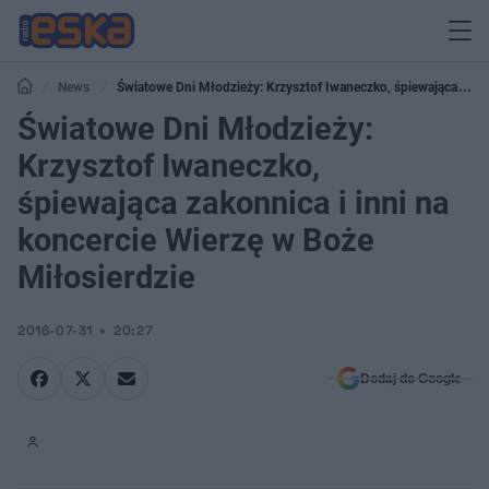
News
Światowe Dni Młodzieży: Krzysztof Iwaneczko, śpiewająca
zakonnica i inni na koncercie Wierzę w Boże Miłosierdzie
Światowe Dni Młodzieży:
Krzysztof Iwaneczko,
śpiewająca zakonnica i inni na
koncercie Wierzę w Boże
Miłosierdzie
2016-07-31
20:27
Dodaj do Google