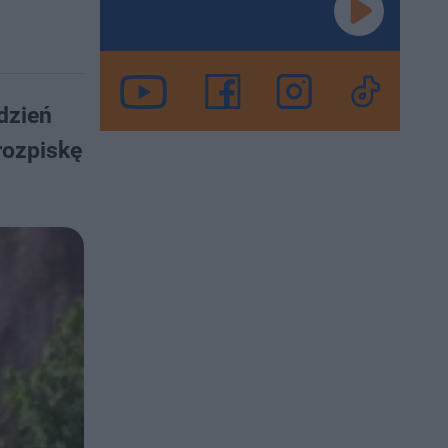
dzień
rozpiskę