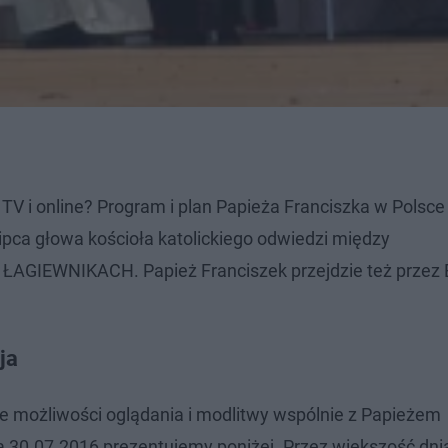
w TV i online? Program i plan Papieża Franciszka w Polsc
ipca głowa kościoła katolickiego odwiedzi między
GIEWNIKACH. Papież Franciszek przejdzie też przez
ja
ie możliwości oglądania i modlitwy wspólnie z Papieżem
a 30.07.2016 prezentujemy poniżej. Przez większość dn