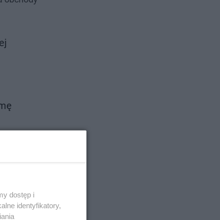
ej
amę
zi w
i i
ników,
y dostęp i
stniczyć
lne identyfikatory,
iania