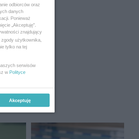
anie odbiorców oraz
, z
nych danych
kacji. Ponieważ
ięcie „Akceptuję”.
ywatności znajdujący
ą zgody użytkownika,
 tylko na tej
 naszych serwisów
esz w
Polityce
Akceptuję