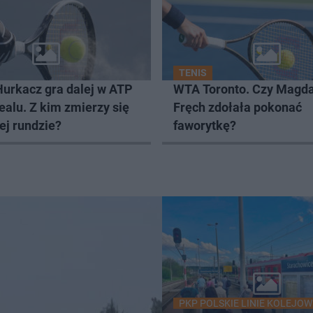
TENIS
Hurkacz gra dalej w ATP
WTA Toronto. Czy Magd
alu. Z kim zmierzy się
Fręch zdołała pokonać
ej rundzie?
faworytkę?
PKP POLSKIE LINIE KOLEJOW