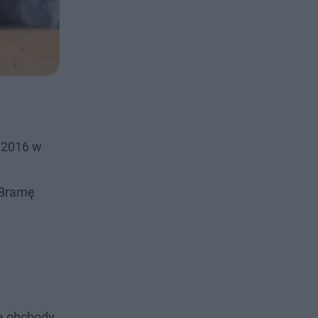
e 2016 w
 Bramę
ia obchody