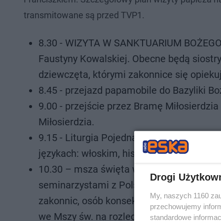
transmitowane są przed TVP1.
8.30 - WIZYTA W SANKTUARIUM BOŻEGO 
Faustyny Kowalskiej. Obecne będą siostr
dziewczęta, którymi zakonnice się opieku
8.45 - przejazd papamobile do Bazyliki Bo
9.00 - przejście przez Bramę Miłosierdzi
Miłosierdzia.
9.15 - Liturgia Pojednania z udziałem mło
językach: włoskim, hiszpańskim i francus
10.30 – msza święta w Sanktuarium św. 
Drogi Użytkow
seminarzystami z Polski. W Sanktuarium z
My, naszych 1160 zau
zakonnic, osób konsekrowanych i seminarz
przechowujemy informa
we Mszy św. na rozległym placu przed świ
standardowe informac