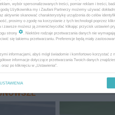
klam, wybór spersonalizowanych treści, pomiar reklam i treści, bad
y zje obiad z Kardynałem Arcybiskupem Krakowskim
 zgodą Użytkownika my i Zaufani Partnerzy możemy używać dokład
eży z różnych krajów.
az aktywnie skanować charakterystykę urządzenia do celów identyfi
ść, prosimy o zgodę na korzystanie z tych technologii poprzez klikn
AE - przejście przez Bramę Świętą z pięcioma
a i zawsze możesz ją zmienić/wycofać klikając przycisk ustawień pr
ogu strony
. Niektóre rodzaje przetwarzania danych nie wymagaj
ą
iwić się takiemu przetwarzaniu. Preferencje będą miały zastosowanie
szymi informacjami, abyś mógł świadomie i komfortowo korzystać z
gółowe informacje dotyczące przetwarzania Twoich danych znajdzi
s
oraz po kliknięciu w „Ustawienia”.
USTAWIENIA
AJNOWSZE