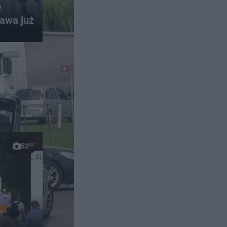
e
awa już
52
E