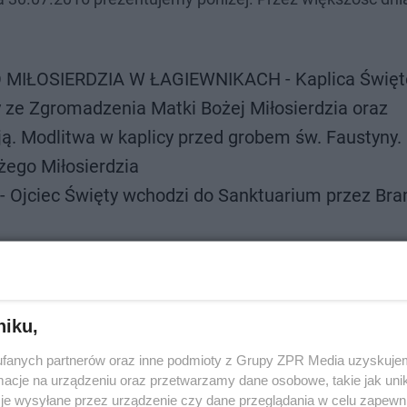
MIŁOSIERDZIA W ŁAGIEWNIKACH - Kaplica Święt
y ze Zgromadzenia Matki Bożej Miłosierdzia oraz
ją. Modlitwa w kaplicy przed grobem św. Faustyny.
żego Miłosierdzia
a - Ojciec Święty wchodzi do Sanktuarium przez Br
dzieży. Ojciec Święty spowiada pięciu młodych lud
kim.
Jana Pawła II z kapłanami, osobami konsekrowanym
niku,
najduje się około 2 tysięcy osób: kapłanów, zakon
fanych partnerów oraz inne podmioty z Grupy ZPR Media uzyskujem
ystów z Polski. 5 tysięcy osób będzie mogło ucze
cje na urządzeniu oraz przetwarzamy dane osobowe, takie jak unika
ątynią.
je wysyłane przez urządzenie czy dane przeglądania w celu zapewn