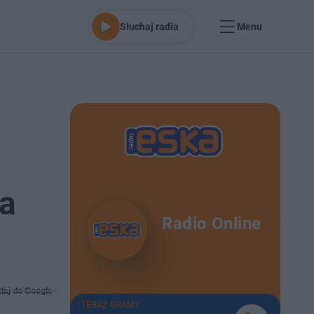
Słuchaj radia
Menu
ża
Radio Online
daj do Google
TERAZ GRAMY