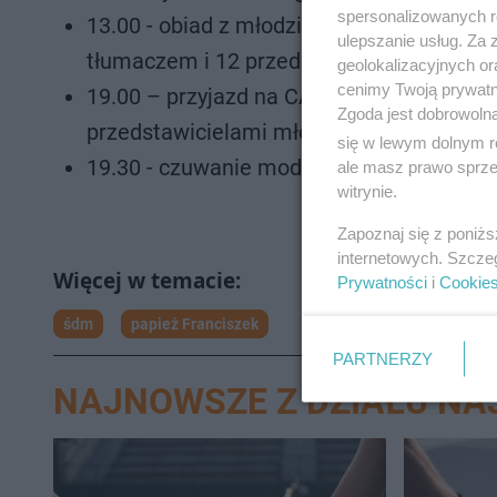
spersonalizowanych re
13.00 - obiad z młodzieżą - Ojciec Święt
ulepszanie usług. Za
tłumaczem i 12 przedstawicielami młodzi
geolokalizacyjnych or
cenimy Twoją prywatno
19.00 – przyjazd na CAMPUS MISERICORDI
Zgoda jest dobrowoln
przedstawicielami młodzieży
się w lewym dolnym r
19.30 - czuwanie modlitewne z młodzież
ale masz prawo sprzec
witrynie.
Zapoznaj się z poniż
internetowych. Szcze
Prywatności
i
Cookie
śdm
papież Franciszek
PARTNERZY
NAJNOWSZE Z DZIAŁU N