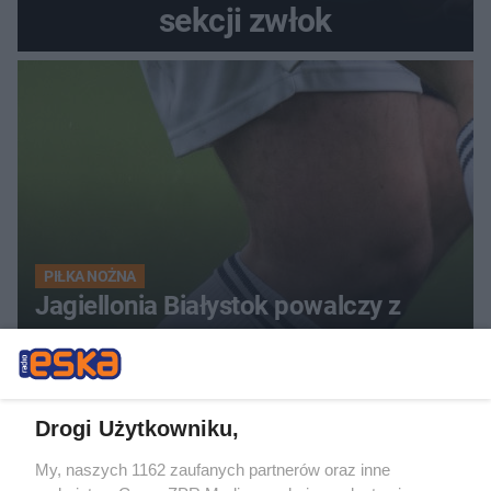
sekcji zwłok
PIŁKA NOŻNA
Jagiellonia Białystok powalczy z
Widzewem Łódź. Kto wygra w hicie
Ekstraklasy?
Drogi Użytkowniku,
My, naszych 1162 zaufanych partnerów oraz inne