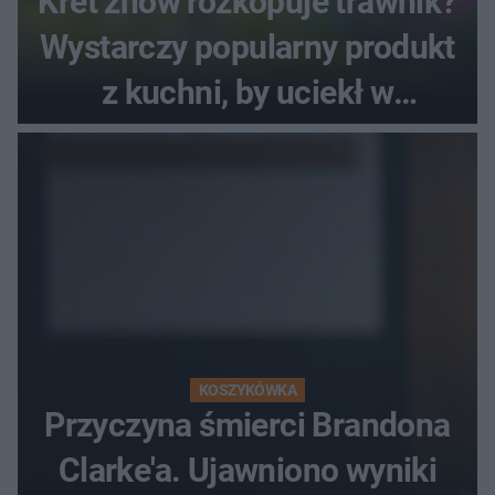
Kret znów rozkopuje trawnik?
Wystarczy popularny produkt
z kuchni, by uciekł w
popłochu
KOSZYKÓWKA
Przyczyna śmierci Brandona
Clarke'a. Ujawniono wyniki