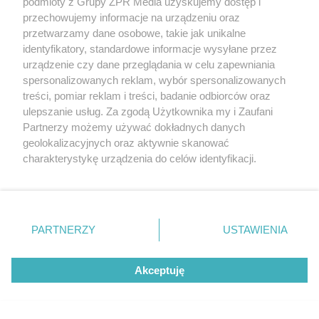
podmioty z Grupy ZPR Media uzyskujemy dostęp i
przechowujemy informacje na urządzeniu oraz
przetwarzamy dane osobowe, takie jak unikalne
identyfikatory, standardowe informacje wysyłane przez
urządzenie czy dane przeglądania w celu zapewniania
spersonalizowanych reklam, wybór spersonalizowanych
POLSKI SIATKARZ
treści, pomiar reklam i treści, badanie odbiorców oraz
Jakub Kochanowski ujawnia z kim
ulepszanie usług. Za zgodą Użytkownika my i Zaufani
spotyka się Tomasz Fornal. Te słowa
Partnerzy możemy używać dokładnych danych
geolokalizacyjnych oraz aktywnie skanować
to absolutny hit
charakterystykę urządzenia do celów identyfikacji.
Ponieważ cenimy Twoją prywatność, prosimy o zgodę na
korzystanie z tych technologii poprzez kliknięcie
„Akceptuję”. Zgoda jest dobrowolna i zawsze możesz ją
zmienić/wycofać klikając przycisk ustawień prywatności
PARTNERZY
USTAWIENIA
znajdujący się w lewym dolnym rogu strony
. Niektóre
rodzaje przetwarzania danych nie wymagają zgody
Akceptuję
użytkownika, ale masz prawo sprzeciwić się takiemu
przetwarzaniu. Preferencje będą miały zastosowanie tylko
na tej witrynie.
PIŁKA NOŻNA