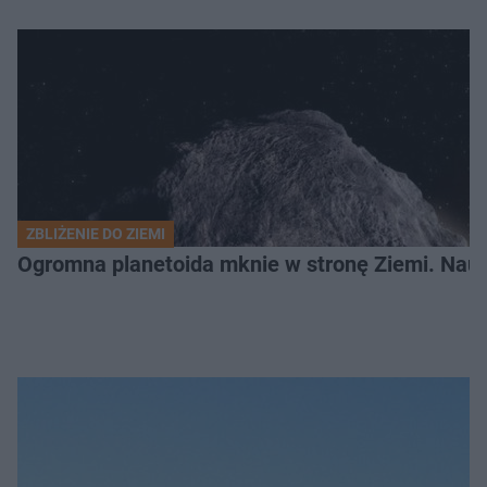
ZBLIŻENIE DO ZIEMI
Ogromna planetoida mknie w stronę Ziemi. Nauk