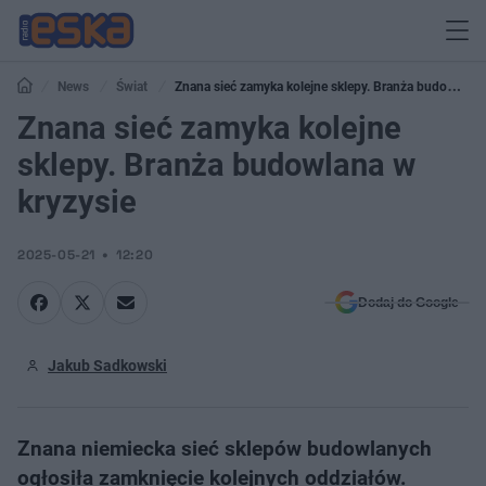
News
Świat
Znana sieć zamyka kolejne sklepy. Branża budowlana
w kryzysie
Znana sieć zamyka kolejne
sklepy. Branża budowlana w
kryzysie
2025-05-21
12:20
Dodaj do Google
Jakub Sadkowski
Znana niemiecka sieć sklepów budowlanych
ogłosiła zamknięcie kolejnych oddziałów.