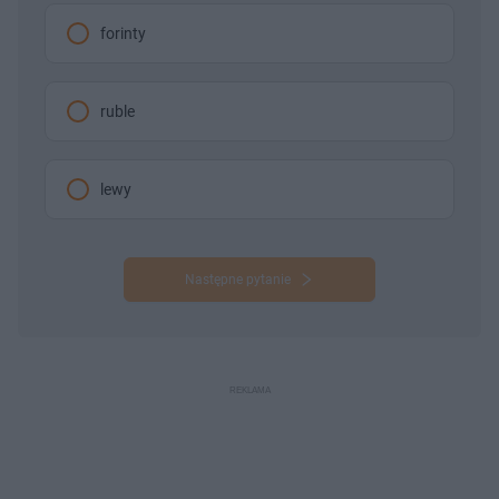
forinty
ruble
lewy
Następne pytanie