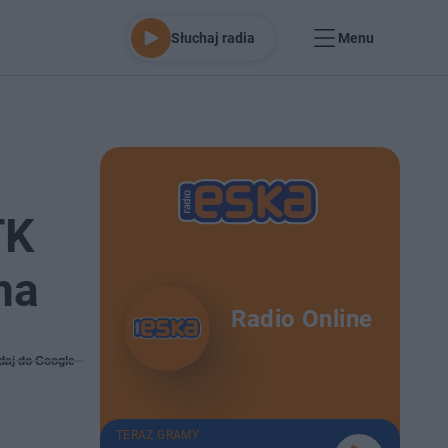
Słuchaj radia
Menu
TK
na
Radio Online
daj do Google
TERAZ GRAMY