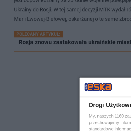
jest odpowiedzialny za zbrodnie wojenne polegaj
Ukrainy do Rosji. W tej samej decyzji MTK wydał r
Marii Lwowej-Biełowej, oskarżanej o te same zbro
POLECANY ARTYKUŁ:
Rosja znowu zaatakowała ukraińskie mi
Drogi Użytkow
My, naszych 1160 zau
przechowujemy informa
standardowe informac