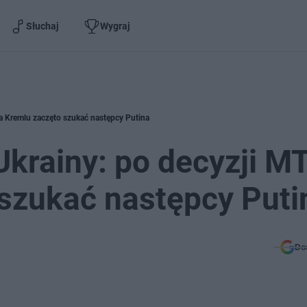
Słuchaj
Wygraj
 Kremlu zaczęto szukać następcy Putina
krainy: po decyzji M
szukać następcy Puti
Do