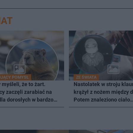
IAT
UJĄCY POMYSŁ
ZE ŚWIATA
myśleli, że to żart.
Nastolatek w stroju klau
y zaczęli zarabiać na
krążył z nożem między 
dla dorosłych w bardzo
Potem znaleziono ciało
wy sposób
starszego mężczyzny