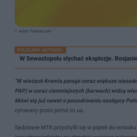
Autor: Pixabay.com
POLECANY ARTYKUŁ:
W Sewastopolu słychać eksplozje. Rosjanie
"W wieżach Kremla panuje coraz większe niezadowol
PAP) w coraz ciemniejszych (barwach) widzą włas
Mówi się już nawet o poszukiwaniu następcy Putina
cytowany przez portal zn.ua.
Sędziowie MTK przychylili się w piątek do wniosku 