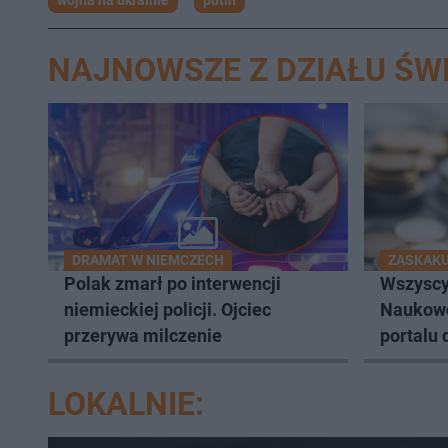
wojna na ukrainie
putin
NAJNOWSZE Z DZIAŁU ŚW
DRAMAT W NIEMCZECH
ZASKAK
Polak zmarł po interwencji
Wszyscy 
niemieckiej policji. Ojciec
Naukowc
przerywa milczenie
portalu 
nietypo
LOKALNIE: