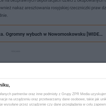
ące na bezprawnych deportacjach dzieci z okupowanych 
ównież nakaz aresztowania rosyjskiej rzeczniczki praw d
dnie.
asta. Ogromny wybuch w Nowomoskowsku [WIDE…
niku,
fanych partnerów oraz inne podmioty z Grupy ZPR Media uzyskujem
cje na urządzeniu oraz przetwarzamy dane osobowe, takie jak unika
je wysyłane przez urządzenie czy dane przeglądania w celu zapewn