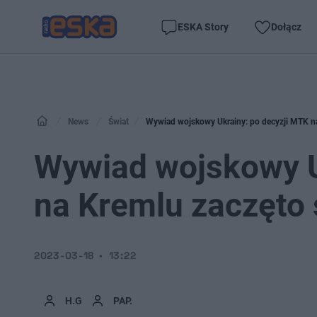
ESKA Story
Dołącz
News
Świat
Wywiad wojskowy Ukrainy: po decyzji MTK na
Wywiad wojskowy U
na Kremlu zaczęto 
2023-03-18
13:22
H.G
PAP.