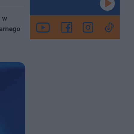
ł w
Karnego