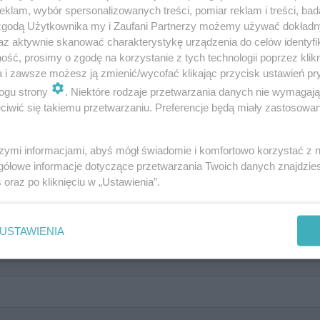
klam, wybór spersonalizowanych treści, pomiar reklam i treści, bad
 zgodą Użytkownika my i Zaufani Partnerzy możemy używać dokład
az aktywnie skanować charakterystykę urządzenia do celów identyfi
ść, prosimy o zgodę na korzystanie z tych technologii poprzez klikn
a i zawsze możesz ją zmienić/wycofać klikając przycisk ustawień pr
największą kasę! Wygrałbyś milio
ogu strony
. Niektóre rodzaje przetwarzania danych nie wymagaj
iwić się takiemu przetwarzaniu. Preferencje będą miały zastosowanie
szymi informacjami, abyś mógł świadomie i komfortowo korzystać z
gółowe informacje dotyczące przetwarzania Twoich danych znajdzi
s
oraz po kliknięciu w „Ustawienia”.
skiej dzielnicy La Defense, zwany dwudziestowiec
USTAWIENIA