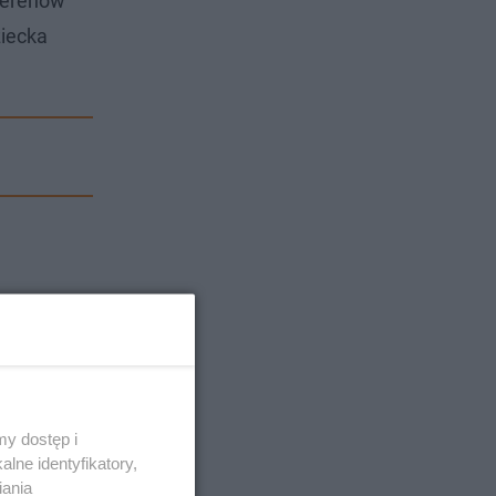
terenów
ziecka
y dostęp i
lne identyfikatory,
iania