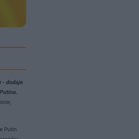
 - dodaje
Putina.
usow,
e Putin