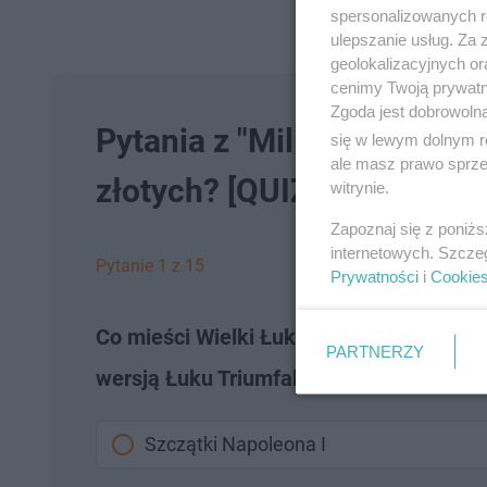
spersonalizowanych re
ulepszanie usług. Za
geolokalizacyjnych or
cenimy Twoją prywatno
Zgoda jest dobrowoln
Pytania z "Milionerów" za 
się w lewym dolnym r
ale masz prawo sprzec
złotych? [QUIZ]
witrynie.
Zapoznaj się z poniż
internetowych. Szcze
Pytanie 1 z 15
Prywatności
i
Cookie
Co mieści Wielki Łuk Braterstwa w pary
PARTNERZY
wersją Łuku Triumfalnego?
Szczątki Napoleona I