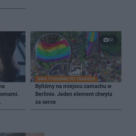
52
DWA TYGODNIE PO TRAGEDII
na
Byliśmy na miejscu zamachu w
domami.
Berlinie. Jeden element chwyta
za serce