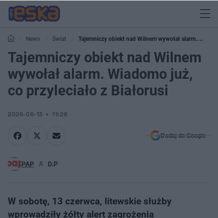
News
Świat
Tajemniczy obiekt nad Wilnem wywołał alarm.
Wiadomo już, co przyleciało z Białorusi
Tajemniczy obiekt nad Wilnem
wywołał alarm. Wiadomo już,
co przyleciało z Białorusi
2026-06-13
11:26
Dodaj do Google
PAP
D.P
W sobotę, 13 czerwca, litewskie służby
wprowadziły żółty alert zagrożenia