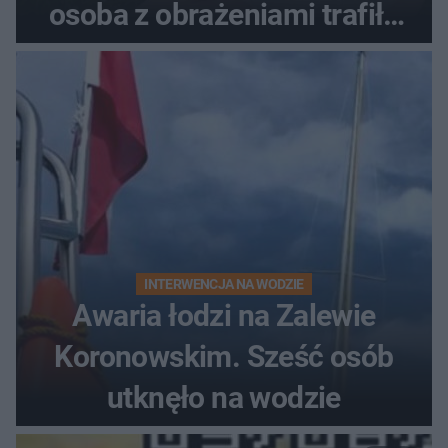
osoba z obrażeniami trafiła
do szpitala
INTERWENCJA NA WODZIE
Awaria łodzi na Zalewie
Koronowskim. Sześć osób
utknęło na wodzie