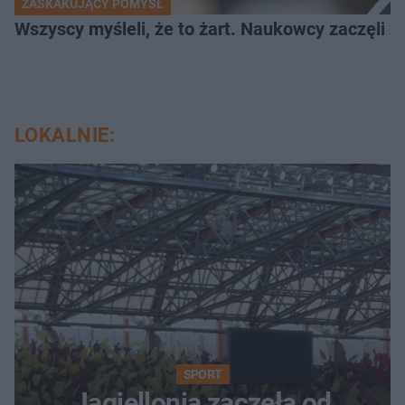
ZASKAKUJĄCY POMYSŁ
Wszyscy myśleli, że to żart. Naukowcy zaczęli z
LOKALNIE:
SPORT
Jagiellonia zaczęła od