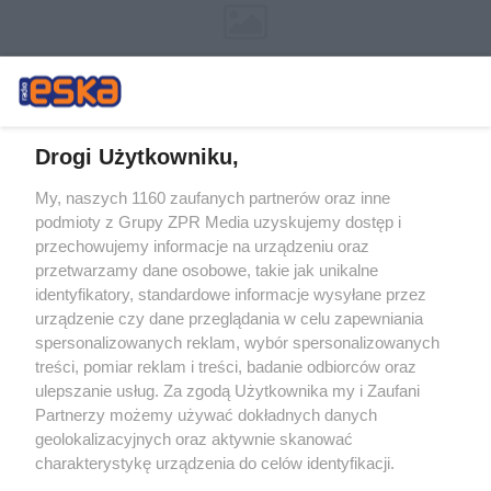
Drogi Użytkowniku,
My, naszych 1160 zaufanych partnerów oraz inne
Żaden utwór zamieszczony w serwisie nie może być powielany i
podmioty z Grupy ZPR Media uzyskujemy dostęp i
rozpowszechniany lub dalej rozpowszechniany w jakikolwiek sposób (w
tym także elektroniczny lub mechaniczny) na jakimkolwiek polu
przechowujemy informacje na urządzeniu oraz
eksploatacji w jakiejkolwiek formie, włącznie z umieszczaniem w
przetwarzamy dane osobowe, takie jak unikalne
Internecie bez pisemnej zgody właściciela praw. Jakiekolwiek użycie lub
identyfikatory, standardowe informacje wysyłane przez
wykorzystanie utworów w całości lub w części z naruszeniem prawa,
tzn. bez właściwej zgody, jest zabronione pod groźbą kary i może być
urządzenie czy dane przeglądania w celu zapewniania
ścigane prawnie.
spersonalizowanych reklam, wybór spersonalizowanych
treści, pomiar reklam i treści, badanie odbiorców oraz
ulepszanie usług. Za zgodą Użytkownika my i Zaufani
Partnerzy możemy używać dokładnych danych
geolokalizacyjnych oraz aktywnie skanować
charakterystykę urządzenia do celów identyfikacji.
Ponieważ cenimy Twoją prywatność, prosimy o zgodę na
O nas