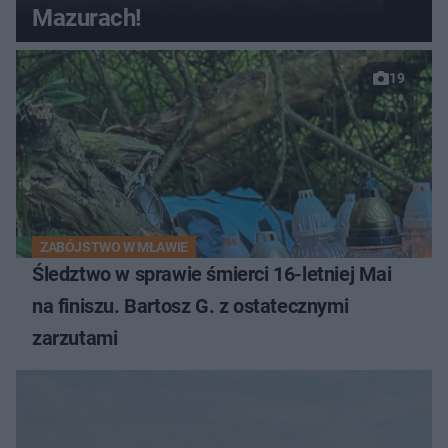
Mazurach!
19
ZABÓJSTWO W MŁAWIE
Śledztwo w sprawie śmierci 16-letniej Mai
na finiszu. Bartosz G. z ostatecznymi
zarzutami