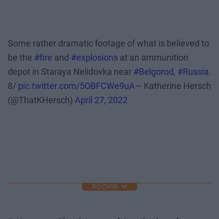
Some rather dramatic footage of what is believed to
be the
#fire
and
#explosions
at an ammunition
depot in Staraya Nelidovka near
#Belgorod
,
#Russia
.
8/
pic.twitter.com/5OBFCWe9uA
— Katherine Hersch
(@ThatKHersch)
April 27, 2022
ROZWIŃ