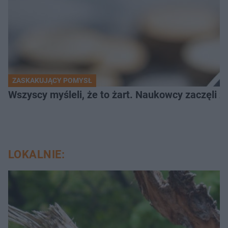
ZASKAKUJĄCY POMYSŁ
Wszyscy myśleli, że to żart. Naukowcy zaczęli z
LOKALNIE: