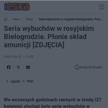
News
Świat
Seria wybuchów w rosyjskim Biełogrodzie. Płonie
skład amunicji [ZDJĘCIA]
Seria wybuchów w rosyjskim
Biełogrodzie. Płonie skład
amunicji [ZDJĘCIA]
2022-04-27
7:38
Dodaj do Google
agada
PAP.
We wczesnych godzinach rannych w środę (27
kwietnia) słychać było serię wybuchów w