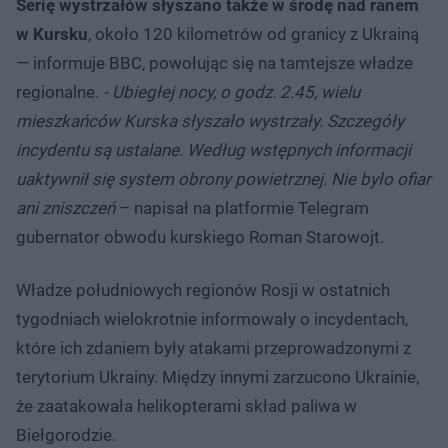
Serię wystrzałów słyszano także w środę nad ranem
w Kursku
, około 120 kilometrów od granicy z Ukrainą
— informuje BBC, powołując się na tamtejsze władze
regionalne.
- Ubiegłej nocy, o godz. 2.45, wielu
mieszkańców Kurska słyszało wystrzały. Szczegóły
incydentu są ustalane. Według wstępnych informacji
uaktywnił się system obrony powietrznej. Nie było ofiar
ani zniszczeń
– napisał na platformie Telegram
gubernator obwodu kurskiego Roman Starowojt.
Władze południowych regionów Rosji w ostatnich
tygodniach wielokrotnie informowały o incydentach,
które ich zdaniem były atakami przeprowadzonymi z
terytorium Ukrainy. Między innymi zarzucono Ukrainie,
że zaatakowała helikopterami skład paliwa w
Biełgorodzie.