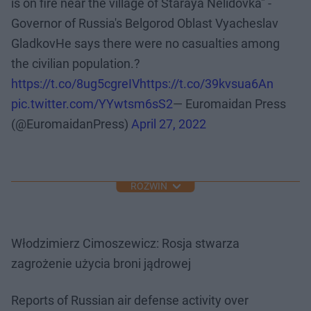
is on fire near the village of Staraya Nelidovka" -
Governor of Russia's Belgorod Oblast Vyacheslav
GladkovHe says there were no casualties among
the civilian population.?
https://t.co/8ug5cgreIV
https://t.co/39kvsua6An
pic.twitter.com/YYwtsm6sS2
— Euromaidan Press
(@EuromaidanPress)
April 27, 2022
ROZWIŃ
Włodzimierz Cimoszewicz: Rosja stwarza
zagrożenie użycia broni jądrowej
Reports of Russian air defense activity over