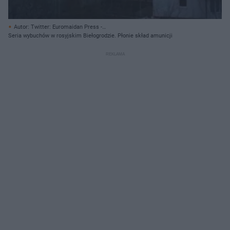
Autor: Twitter: Euromaidan Press -
https://twitter.com/EuromaidanPress/status/1519142822007525378/
Seria wybuchów w rosyjskim Biełogrodzie. Płonie skład amunicji
Archiwum prywatne