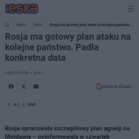
News
Świat
Rosja ma gotowy plan ataku na kolejne państwo.
Padła konkretna data
Rosja ma gotowy plan ataku na
kolejne państwo. Padła
konkretna data
2022-05-06
8:01
Dodaj do Google
A.I
PAP.
Rosja opracowała szczegółowy plan agresji na
Mołdawię – poinformowała w czwartek