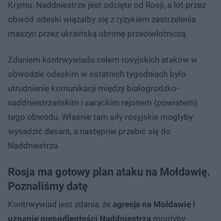
Krymu. Naddniestrze jest odcięte od Rosji, a lot przez
obwód odeski wiązałby się z ryzykiem zestrzelenia
maszyn przez ukraińską obronę przeciwlotniczą.
Zdaniem kontrwywiadu celem rosyjskich ataków w
obwodzie odeskim w ostatnich tygodniach było
utrudnienie komunikacji między białogrodzko-
naddniestrzańskim i sarackim rejonem (powiatem)
tego obwodu. Właśnie tam siły rosyjskie mogłyby
wysadzić desant, a następnie przebić się do
Naddniestrza.
Rosja ma gotowy plan ataku na Mołdawię.
Poznaliśmy datę
Kontrwywiad jest zdania, że
agresja na Mołdawię i
uznanie niepodległości Naddniestrza
mogłyby