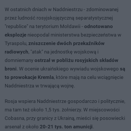
W ostatnich dniach w Naddniestrzu - zdominowanej
przez ludność rosyjskojęzyczną separatystycznej
"republice" na terytorium Mołdawii -
odnotowano
eksplozje
nieopodal ministerstwa bezpieczeństwa w
Tyraspolu,
zniszczenie dwóch przekaźników
radiowych
, "atak" na jednostkę wojskową i
domniemany
ostrzał w pobliżu rosyjskich składów
broni
. W ocenie ukraińskiego wywiadu wojskowego
są
to prowokacje Kremla
, które mają na celu wciągnięcie
Naddniestrza w trwającą wojnę.
Rosja wspiera Naddniestrze gospodarczo i politycznie,
ma tam też około 1,5 tys. żołnierzy. W miejscowości
Cobasna, przy granicy z Ukrainą, mieści się posowiecki
arsenał z około
20-21 tys. ton amunicji
.