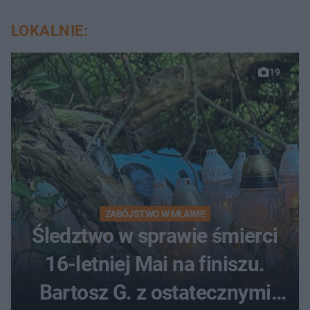
LOKALNIE:
19
ZABÓJSTWO W MŁAWIE
Śledztwo w sprawie śmierci
16-letniej Mai na finiszu.
Bartosz G. z ostatecznymi