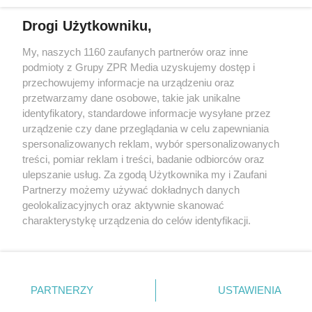
Drogi Użytkowniku,
My, naszych 1160 zaufanych partnerów oraz inne
Żaden utwór zamieszczony w serwisie nie może być powielany i
podmioty z Grupy ZPR Media uzyskujemy dostęp i
rozpowszechniany lub dalej rozpowszechniany w jakikolwiek sposób (w
tym także elektroniczny lub mechaniczny) na jakimkolwiek polu
przechowujemy informacje na urządzeniu oraz
eksploatacji w jakiejkolwiek formie, włącznie z umieszczaniem w
przetwarzamy dane osobowe, takie jak unikalne
Internecie bez pisemnej zgody właściciela praw. Jakiekolwiek użycie lub
identyfikatory, standardowe informacje wysyłane przez
wykorzystanie utworów w całości lub w części z naruszeniem prawa,
tzn. bez właściwej zgody, jest zabronione pod groźbą kary i może być
urządzenie czy dane przeglądania w celu zapewniania
ścigane prawnie.
spersonalizowanych reklam, wybór spersonalizowanych
treści, pomiar reklam i treści, badanie odbiorców oraz
ulepszanie usług. Za zgodą Użytkownika my i Zaufani
Partnerzy możemy używać dokładnych danych
geolokalizacyjnych oraz aktywnie skanować
charakterystykę urządzenia do celów identyfikacji.
Ponieważ cenimy Twoją prywatność, prosimy o zgodę na
O nas
korzystanie z tych technologii poprzez kliknięcie
Informacje prawne
„Akceptuję”. Zgoda jest dobrowolna i zawsze możesz ją
zmienić/wycofać klikając przycisk ustawień prywatności
PARTNERZY
USTAWIENIA
Nasze serwisy
znajdujący się w lewym dolnym rogu strony
. Niektóre