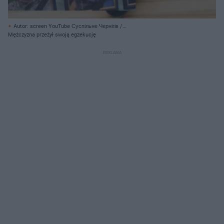
Autor: screen YouTube Суспільне Чернігів /
https://www.youtube.com/watch?v=LPzKh5od_Sg/ Archiwum prywatne
Mężczyzna przeżył swoją egzekucję