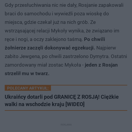
Gdy przesłuchiwania nic nie dały, Rosjanie zapakowali
braci do samochodu i wywieźli poza wioskę do
miejsca, gdzie czekał już na nich grób. Ze
wstrząsającej relacji Mykoły wynika, że związano im
ręce i nogi, a oczy zaklejono taśmą
.
Po chwili
żołnierze zaczęli dokonywać egzekucji.
Najpierw
zabito Jewgena, po chwili zastrzelono Dymytra. Ostatni
zamordowany miał zostac Mykoła -
jeden z Rosjan
strzelił mu w twarz.
POLECANY ARTYKUŁ:
Ukraińcy dotarli pod GRANICĘ Z ROSJĄ! Ciężkie
walki na wschodzie kraju [WIDEO]