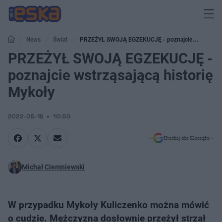
News
Świat
PRZEŻYŁ SWOJĄ EGZEKUCJĘ - poznajcie
wstrząsającą historię Mykoły
PRZEŻYŁ SWOJĄ EGZEKUCJĘ -
poznajcie wstrząsającą historię
Mykoły
2022-05-16
10:50
Dodaj do Google
Michał Ciemniewski
W przypadku Mykoły Kuliczenko można mówić
o cudzie. Mężczyzna dosłownie przeżył strzał