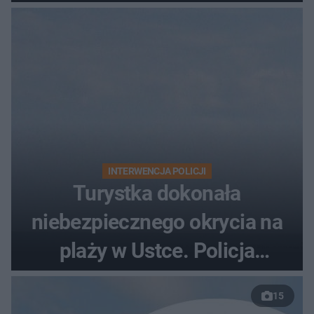
zarzutami
INTERWENCJA POLICJI
Turystka dokonała
niebezpiecznego okrycia na
plaży w Ustce. Policja
musiała zamknąć odcinek
15
wybrzeża