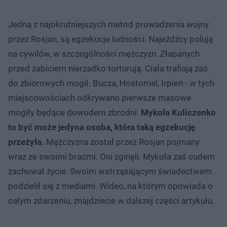
Jedną z najokrutniejszych metod prowadzenia wojny
przez Rosjan, są egzekucje ludności. Najeźdźcy polują
na cywilów, w szczególności mężczyzn. Złapanych
przed zabiciem nierzadko torturują. Ciała trafiają zaś
do zbiorowych mogił. Bucza, Hostomel, Irpień - w tych
miejscowościach odkrywano pierwsze masowe
mogiły będące dowodem zbrodni.
Mykoła Kuliczenko
to być może jedyna osoba, która taką egzekucję
przeżyła.
Mężczyzna został przez Rosjan pojmany
wraz ze swoimi braćmi. Oni zginęli. Mykoła zaś cudem
zachował życie. Swoim wstrząsającym świadectwem
podzielił się z mediami. Wideo, na którym opowiada o
całym zdarzeniu, znajdziecie w dalszej części artykułu.