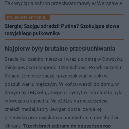
Tak wygląda schron przeciwatomowy w Warszawie
POLECANY ARTYKUŁ:
Siergiej Szojgu zdradził Putina? Szokujące słowa
rosyjskiego pułkownika
Najpierw były brutalne przesłuchiwania
Bracia Kuliczenko mieszkali wraz z siostrą w Dowżyku,
miejscowości nieopodal Czernichowa. Po wkroczeniu
Rosjan, żołnierze zaczęli przeszukiwać wioski w
poszukiwaniu mężczyzn. W końcu weszli do domu, w
którym byli Mykoła, Jewgen i Dymytro. Ich siostra była
wówczas u sąsiadki. Najeźdźcy na nieszczęście
znaleźli medal, który Jewgen dostał za walkę
przeciwko prorosyjskim separatystom na wschodzie
Ukrainy.
Trzech braci zabrano do opuszczonego