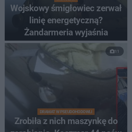
Wojskowy śmigłowiec zerwał
linię energetyczną?
Żandarmeria wyjaśnia
11
DRAMAT W PSEUDOHODOWLI
Zrobiła z nich maszynkę do