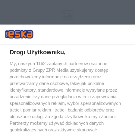
Drogi Użytkowniku,
My, naszych 1162 zaufanych partnerów oraz inne
Żaden utwór zamieszczony w serwisie nie może być powielany i
podmioty z Grupy ZPR Media uzyskujemy dostęp i
rozpowszechniany lub dalej rozpowszechniany w jakikolwiek sposób (w
tym także elektroniczny lub mechaniczny) na jakimkolwiek polu
przechowujemy informacje na urządzeniu oraz
eksploatacji w jakiejkolwiek formie, włącznie z umieszczaniem w
przetwarzamy dane osobowe, takie jak unikalne
Internecie bez pisemnej zgody właściciela praw. Jakiekolwiek użycie lub
identyfikatory, standardowe informacje wysyłane przez
wykorzystanie utworów w całości lub w części z naruszeniem prawa,
tzn. bez właściwej zgody, jest zabronione pod groźbą kary i może być
urządzenie czy dane przeglądania w celu zapewniania
ścigane prawnie.
spersonalizowanych reklam, wybór spersonalizowanych
treści, pomiar reklam i treści, badanie odbiorców oraz
ulepszanie usług. Za zgodą Użytkownika my i Zaufani
Partnerzy możemy używać dokładnych danych
geolokalizacyjnych oraz aktywnie skanować