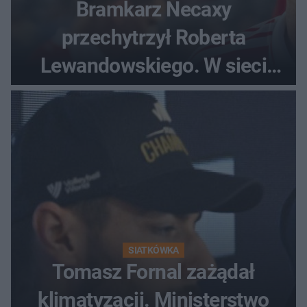
Bramkarz Necaxy
przechytrzył Roberta
Lewandowskiego. W sieci
krąży wideo z tego pojedynku
SIATKÓWKA
Tomasz Fornal zażądał
klimatyzacji. Ministerstwo