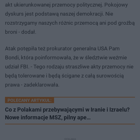
akt ukierunkowanej przemocy politycznej. Pokojowy
dyskurs jest podstawą naszej demokracji. Nie
rozstrzygamy naszych różnic przemocą ani pod groźbą
broni - dodał.
Atak potępiła też prokurator generalna USA Pam
Bondi, która poinformowała, że w śledztwie weźmie
udział FBI. - Tego rodzaju straszliwe akty przemocy nie
będą tolerowane i będą ścigane z całą surowością
prawa - zadeklarowała.
POLECANY ARTYKUŁ:
Co z Polakami przebywającymi w Iranie i Izraelu?
Nowe informacje MSZ, pilny ape…