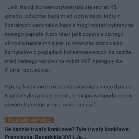
- Jeśli frakcji konserwatywnej uda się zebrać 45
głosów, wówczas będą mieć wpływ na to, który z
liberalnych kardynałów będzie mógł zostać wybrany na
nowego papieża. Natomiast jeśli poparcie dla tego
skrzydła będzie mniejsze, to wówczas stanowisko
kardynałów o poglądach konserwatywnych nie będzie
mieć żadnego wpływu na wybór 267. następcy św.
Piotra - powiedział.
Pytany, kiedy możemy spodziewać się białego dymu z
Kaplicy Sykstyńskiej, ocenił, że "najprawdopodobniej w
czwartek poznamy imię nowe papieża".
POLECANY ARTYKUŁ:
Ile będzie trwało konklawe? Tyle trwały konklawe
Franciszka, Benedykta XVI i Ja…