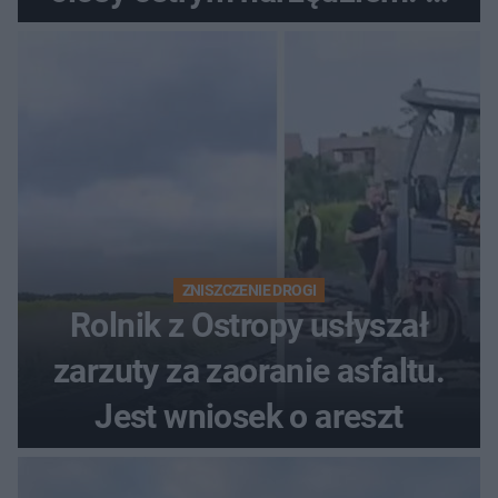
ich losach zdecyduje sąd
rodzinny
ZNISZCZENIE DROGI
Rolnik z Ostropy usłyszał
zarzuty za zaoranie asfaltu.
Jest wniosek o areszt