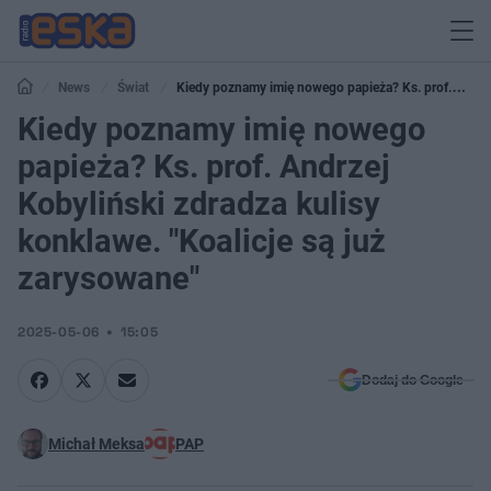
News
Świat
Kiedy poznamy imię nowego papieża? Ks. prof.
Andrzej Kobyliński zdradza kulisy konklawe. "Koalicje są już zarysowane"
Kiedy poznamy imię nowego
papieża? Ks. prof. Andrzej
Kobyliński zdradza kulisy
konklawe. "Koalicje są już
zarysowane"
2025-05-06
15:05
Dodaj do Google
Michał Meksa
PAP