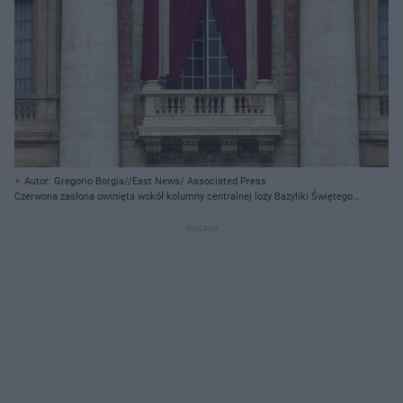
Autor: Gregorio Borgia//East News/ Associated Press
Czerwona zasłona owinięta wokół kolumny centralnej loży Bazyliki Świętego
Piotra w Watykanie. Tu odbędzie się konklawe, na którym zostanie wybrany
267. papież Kościoła katolickiego