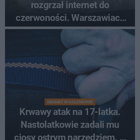
rozgrzał internet do
czerwoności. Warszawiacy
pytali, czy to Mad Max!
DRAMAT W GOLENIOWIE
Krwawy atak na 17-latka.
Nastolatkowie zadali mu
ciosy ostrym narzędziem. O