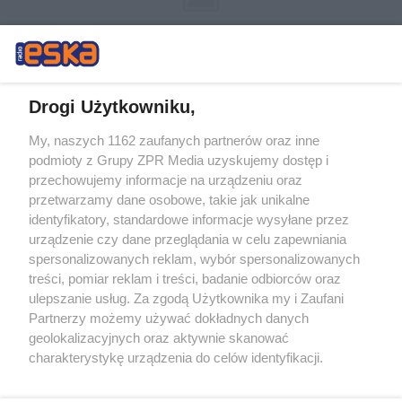
Drogi Użytkowniku,
My, naszych 1162 zaufanych partnerów oraz inne
Żaden utwór zamieszczony w serwisie nie może być powielany i
podmioty z Grupy ZPR Media uzyskujemy dostęp i
rozpowszechniany lub dalej rozpowszechniany w jakikolwiek sposób (w
tym także elektroniczny lub mechaniczny) na jakimkolwiek polu
przechowujemy informacje na urządzeniu oraz
eksploatacji w jakiejkolwiek formie, włącznie z umieszczaniem w
przetwarzamy dane osobowe, takie jak unikalne
Internecie bez pisemnej zgody właściciela praw. Jakiekolwiek użycie lub
identyfikatory, standardowe informacje wysyłane przez
wykorzystanie utworów w całości lub w części z naruszeniem prawa,
tzn. bez właściwej zgody, jest zabronione pod groźbą kary i może być
urządzenie czy dane przeglądania w celu zapewniania
ścigane prawnie.
spersonalizowanych reklam, wybór spersonalizowanych
treści, pomiar reklam i treści, badanie odbiorców oraz
ulepszanie usług. Za zgodą Użytkownika my i Zaufani
Partnerzy możemy używać dokładnych danych
geolokalizacyjnych oraz aktywnie skanować
charakterystykę urządzenia do celów identyfikacji.
Ponieważ cenimy Twoją prywatność, prosimy o zgodę na
O nas
korzystanie z tych technologii poprzez kliknięcie