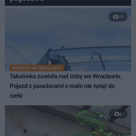
10
WYPADEK WE WROCŁAWIU
Taksówka zawisła nad Odrą we Wrocławiu.
Pojazd z pasażerami o mało nie runął do
rzeki
6