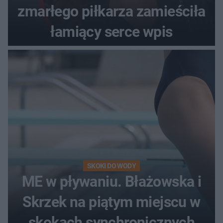
zmarłego piłkarza zamieściła
łamiący serce wpis
SKOKI DO WODY
ME w pływaniu. Błażowska i
Skrzek na piątym miejscu w
skokach synchronicznych