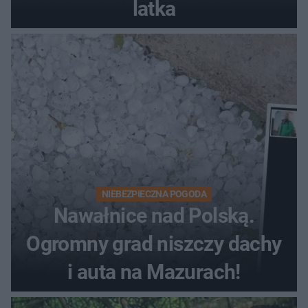
latka
NIEBEZPIECZNA POGODA
Nawałnice nad Polską.
Ogromny grad niszczy dachy
i auta na Mazurach!