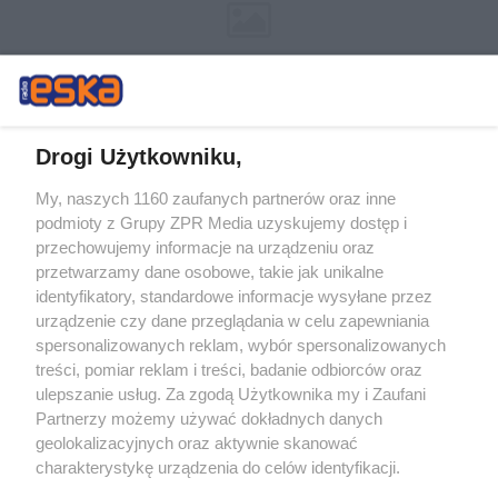
Drogi Użytkowniku,
My, naszych 1160 zaufanych partnerów oraz inne
Żaden utwór zamieszczony w serwisie nie może być powielany i
podmioty z Grupy ZPR Media uzyskujemy dostęp i
rozpowszechniany lub dalej rozpowszechniany w jakikolwiek sposób (w
tym także elektroniczny lub mechaniczny) na jakimkolwiek polu
przechowujemy informacje na urządzeniu oraz
eksploatacji w jakiejkolwiek formie, włącznie z umieszczaniem w
przetwarzamy dane osobowe, takie jak unikalne
Internecie bez pisemnej zgody właściciela praw. Jakiekolwiek użycie lub
identyfikatory, standardowe informacje wysyłane przez
wykorzystanie utworów w całości lub w części z naruszeniem prawa,
tzn. bez właściwej zgody, jest zabronione pod groźbą kary i może być
urządzenie czy dane przeglądania w celu zapewniania
ścigane prawnie.
spersonalizowanych reklam, wybór spersonalizowanych
treści, pomiar reklam i treści, badanie odbiorców oraz
ulepszanie usług. Za zgodą Użytkownika my i Zaufani
Partnerzy możemy używać dokładnych danych
geolokalizacyjnych oraz aktywnie skanować
charakterystykę urządzenia do celów identyfikacji.
Ponieważ cenimy Twoją prywatność, prosimy o zgodę na
O nas