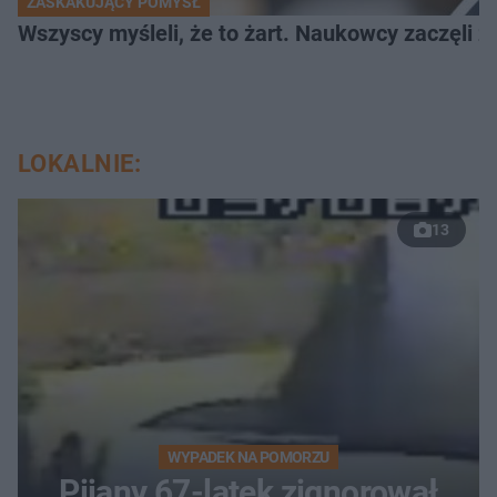
ZASKAKUJĄCY POMYSŁ
Wszyscy myśleli, że to żart. Naukowcy zaczęli z
LOKALNIE:
13
WYPADEK NA POMORZU
Pijany 67-latek zignorował