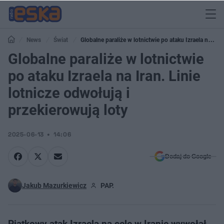
News
Świat
Globalne paraliże w lotnictwie po ataku Izraela na
Iran. Linie lotnicze odwołują i przekierowują loty
Globalne paraliże w lotnictwie
po ataku Izraela na Iran. Linie
lotnicze odwołują i
przekierowują loty
2025-06-13
14:06
Dodaj do Google
Jakub Mazurkiewicz
PAP.
Piątkowy atak Izraela na cele w Iranie wywołał