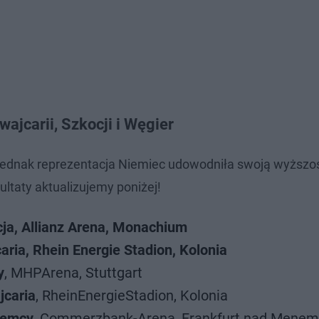
ajcarii, Szkocji i Węgier
jednak reprezentacja Niemiec udowodniła swoją wyższoś
ltaty aktualizujemy poniżej!
ja, Allianz Arena, Monachium
ria, Rhein Energie Stadion, Kolonia
y
, MHPArena, Stuttgart
jcaria
, RheinEnergieStadion, Kolonia
iemcy
, Commerzbank-Arena, Frankfurt nad Menem