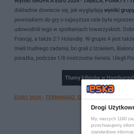
Wyniki GRUPA A Euro 2024
-
TABELA
,
PUNKTY
i
T
dokładnie dowiecie się, jak wyglądają
wyniki grup
pewniakiem do gry o najwyższe cele była repreze
udowodnili tego w spotkaniach towarzyskich. Dobr
Francję, a także 2:1 Holandię. W grupie A jest takż
mieli trudnego zadania, bo grali z Izraelem, Biało
porażka, podczas 1/8 mistrzostw świata. Ulegli Por
Tłumy kibiców w Hamburgu!
EURO 2024 - TERMINARZ, GODZINY, MECZE, GRUPY
Drogi Użytkow
My, naszych 1160 zau
przechowujemy informa
standardowe informac