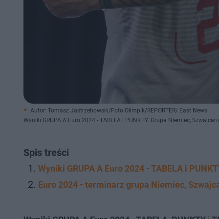
Autor: Tomasz Jastrzebowski/Foto Olimpik/REPORTER/ East News
Wyniki GRUPA A Euro 2024 - TABELA i PUNKTY. Grupa Niemiec, Szwajcarii, 
Spis treści
Wyniki GRUPA A Euro 2024 - TABELA i PUNKT
Euro 2024 - terminarz grupa Niemiec, Szwajcar