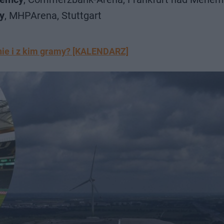
y
, MHPArena, Stuttgart
inie i z kim gramy? [KALENDARZ]