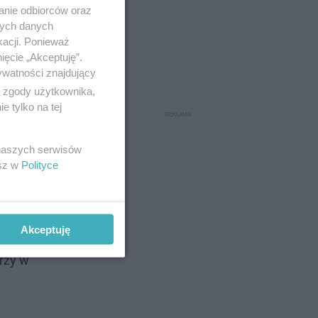
anie odbiorców oraz
nych danych
kacji. Ponieważ
ięcie „Akceptuję”.
ywatności znajdujący
ą zgody użytkownika,
 tylko na tej
 naszych serwisów
esz w
Polityce
rii o
Akceptuję
inacji do
rzy w