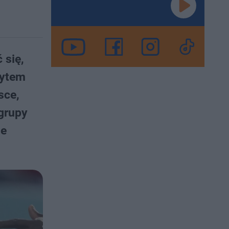
 się,
rytem
sce,
grupy
ne