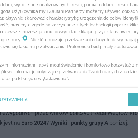
klam, wybór spersonalizowanych treści, pomiar reklam i treści, bad
 zgodą Użytkownika my i Zaufani Partnerzy możemy używać dokład
az aktywnie skanować charakterystykę urządzenia do celów identyfi
ść, prosimy o zgodę na korzystanie z tych technologii poprzez klikn
a i zawsze możesz ją zmienić/wycofać klikając przycisk ustawień pr
ogu strony
. Niektóre rodzaje przetwarzania danych nie wymagaj
iwić się takiemu przetwarzaniu. Preferencje będą miały zastosowanie
szymi informacjami, abyś mógł świadomie i komfortowo korzystać z
gółowe informacje dotyczące przetwarzania Twoich danych znajdzi
 PUNKTY
s
oraz po kliknięciu w „Ustawienia”.
o każdym meczu. Oprócz reprezentacji Niemiec i Szwajca
USTAWIENIA
 niespodzianki. Tak było w marcu 2023 roku, podczas elim
 niewygodnych przeciwników doliczyć trzeba Węgrów, któ
k jest na
Euro 2024
?
Wyniki
i
punkty
grupy
A
poniżej.