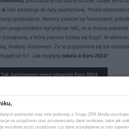
ERMINARZ
podrzucamy na naszej stronie. Dzięki temu b
y A
i kto awansuje do fazy pucharowej. Przed mistrzostw
ntacja gospodarzy. Niemcy zawsze są faworytami, jednak
ym prognostykiem był jedynie fakt, że w marcu pokonali 
e Szwajcaria, z którą zawsze trzeba się liczyć. W eliminac
rusią, Andorą i Kosowem. Za to przypomina się ich ostatni
tugalii aż 6:1. Jak wygląda
tabela A Euro 2024
?
 Tak świętowano mecz otwarcia Euro 2024
. Kiedy i jakie mecze na Euro? [DRABINKA]
niku,
fanych partnerów oraz inne podmioty z Grupy ZPR Media uzyskujem
cje na urządzeniu oraz przetwarzamy dane osobowe, takie jak unika
je wysyłane przez urządzenie czy dane przeglądania w celu zapewn