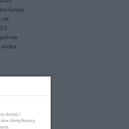
ardzo
ami Europy
 nie
2:0
jach nie
a wielka
y dostęp i
lne identyfikatory,
iania