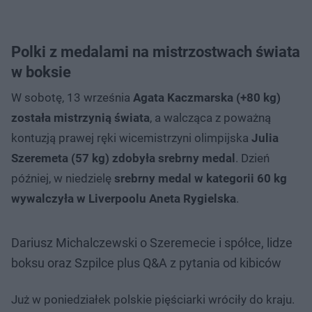
Polki z medalami na mistrzostwach świata
w boksie
W sobotę, 13 września
Agata Kaczmarska (+80 kg)
została mistrzynią świata
, a walcząca z poważną
kontuzją prawej ręki wicemistrzyni olimpijska
Julia
Szeremeta (57 kg) zdobyła srebrny medal
. Dzień
później, w niedzielę
srebrny medal w kategorii 60 kg
wywalczyła w Liverpoolu Aneta Rygielska
.
Dariusz Michalczewski o Szeremecie i spółce, lidze
boksu oraz Szpilce plus Q&A z pytania od kibiców
Już w poniedziałek polskie pięściarki wróciły do kraju.