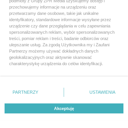
podmioty z Grupy ZPR Media uzyskujemy dostęp i
rozpowszechniany lub dalej rozpowszechniany w jakikolwiek sposób (w
przechowujemy informacje na urządzeniu oraz
tym także elektroniczny lub mechaniczny) na jakimkolwiek polu
eksploatacji w jakiejkolwiek formie, włącznie z umieszczaniem w
przetwarzamy dane osobowe, takie jak unikalne
Internecie bez pisemnej zgody właściciela praw. Jakiekolwiek użycie lub
identyfikatory, standardowe informacje wysyłane przez
wykorzystanie utworów w całości lub w części z naruszeniem prawa,
tzn. bez właściwej zgody, jest zabronione pod groźbą kary i może być
urządzenie czy dane przeglądania w celu zapewniania
ścigane prawnie.
spersonalizowanych reklam, wybór spersonalizowanych
treści, pomiar reklam i treści, badanie odbiorców oraz
ulepszanie usług. Za zgodą Użytkownika my i Zaufani
Partnerzy możemy używać dokładnych danych
geolokalizacyjnych oraz aktywnie skanować
charakterystykę urządzenia do celów identyfikacji.
Ponieważ cenimy Twoją prywatność, prosimy o zgodę na
O nas
korzystanie z tych technologii poprzez kliknięcie
Informacje prawne
„Akceptuję”. Zgoda jest dobrowolna i zawsze możesz ją
zmienić/wycofać klikając przycisk ustawień prywatności
PARTNERZY
USTAWIENIA
Nasze serwisy
znajdujący się w lewym dolnym rogu strony
. Niektóre
rodzaje przetwarzania danych nie wymagają zgody
© 2026 Grupa ZPR Media
Akceptuję
użytkownika, ale masz prawo sprzeciwić się takiemu
przetwarzaniu. Preferencje będą miały zastosowanie tylko
na tej witrynie.