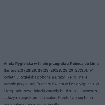
Aneta Rygielska w finale przegrała z Rebecą de Lima
Santos 2:3 (28:29, 29:28, 29:28, 28:29, 27:30).
W
kwietniu Rygielska pokonała Brazylijkę 4:1 na jej
terenie przy okazji Pucharu Świata w Foz do Iguacu. W
Liverpoolu zawodniczki zaczęły bardzo zachowawczo,
z dużym respektem dla siebie. Przełożyło się to na
minimalne prowadzenie rywalki.