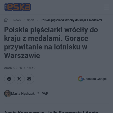
News
Sport
Polskie pięściarki wróciły do kraju z medalami.
Gorące przywitanie na lotnisku w Warszawie
Polskie pięściarki wróciły do
kraju z medalami. Gorące
przywitanie na lotnisku w
Warszawie
2025-09-15
15:30
Dodaj do Google
Maria Hędrzak
PAP.
Agata Kaczmarska, Julia Szeremeta i Aneta