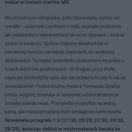
medal w historii startów MŚ.
Wicemistrzyni olimpijska Julia Szeremeta, niższa od
rywalki - Jaismine Lamborii z Indii, musiała podobnie
jak koleżanka z reprezentacji skracać dystans i szukać
szans w zwarciu. Sędzia ringowy dwukrotnie w
pierwszej rundzie zachęcał pięściarki do większej
aktywności. Tę część pojedynku Szeremeta wygrała u
trzech arbitrów punktowych. W drugiej ciosy Polki
częściej dochodziły celu, ale nie przełożyło się to na jej
prowadzenie. Podopieczna trenera Tomasza Dylaka,
chcąc wygrać, musiała w ostatniej odsłonie jeszcze
śmielej zaatakować. Postawiła wszystko na jedną
kartę, ale reprezentantka Indii umiejętnie kontrowała.
Szeremeta przegrała 1:4 (27:30, 28:29, 27:30, 29:28,
28:29), kończąc debiut w mistrzostwach świata ze