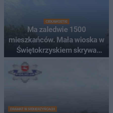
CIEKAWOSTKI
Ma zaledwie 1500
mieszkańców. Mała wioska w
Świętokrzyskiem skrywa
zabytki, bywał tu nawet król
DRAMAT W SIEKIERZYŃCACH