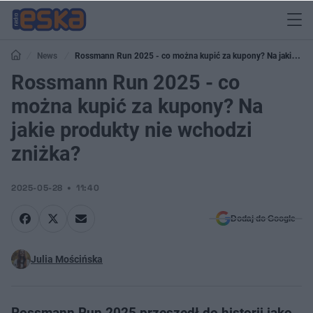
News
Rossmann Run 2025 - co można kupić za kupony? Na jakie
produkty nie wchodzi zniżka?
Rossmann Run 2025 - co
można kupić za kupony? Na
jakie produkty nie wchodzi
zniżka?
2025-05-28
11:40
Dodaj do Google
Julia Mościńska
Rossmann Run 2025 przeszedł do historii jako