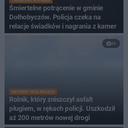
TRAGICZNY WYPADEK
Śmiertelne potrącenie w gminie
Dołhobyczów. Policja czeka na
relacje świadków i nagrania z kamer
10
INCYDENT W GLIWICACH
Rolnik, który zniszczył asfalt
pługiem, w rękach policji. Uszkodził
aż 200 metrów nowej drogi