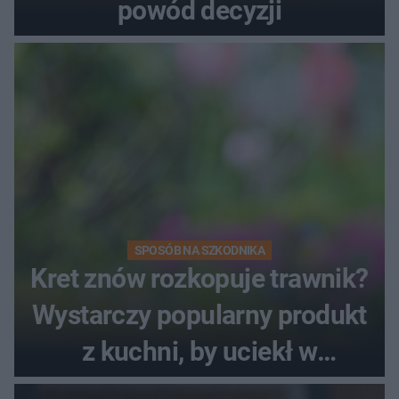
powód decyzji
SPOSÓB NA SZKODNIKA
Kret znów rozkopuje trawnik?
Wystarczy popularny produkt
z kuchni, by uciekł w
popłochu