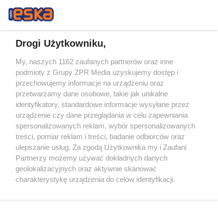
Drogi Użytkowniku,
My, naszych 1162 zaufanych partnerów oraz inne
Żaden utwór zamieszczony w serwisie nie może być powielany i
podmioty z Grupy ZPR Media uzyskujemy dostęp i
rozpowszechniany lub dalej rozpowszechniany w jakikolwiek sposób (w
przechowujemy informacje na urządzeniu oraz
tym także elektroniczny lub mechaniczny) na jakimkolwiek polu
eksploatacji w jakiejkolwiek formie, włącznie z umieszczaniem w
przetwarzamy dane osobowe, takie jak unikalne
Internecie bez pisemnej zgody właściciela praw. Jakiekolwiek użycie lub
identyfikatory, standardowe informacje wysyłane przez
wykorzystanie utworów w całości lub w części z naruszeniem prawa,
tzn. bez właściwej zgody, jest zabronione pod groźbą kary i może być
urządzenie czy dane przeglądania w celu zapewniania
ścigane prawnie.
spersonalizowanych reklam, wybór spersonalizowanych
treści, pomiar reklam i treści, badanie odbiorców oraz
ulepszanie usług. Za zgodą Użytkownika my i Zaufani
Partnerzy możemy używać dokładnych danych
geolokalizacyjnych oraz aktywnie skanować
charakterystykę urządzenia do celów identyfikacji.
Ponieważ cenimy Twoją prywatność, prosimy o zgodę na
O nas
korzystanie z tych technologii poprzez kliknięcie
Informacje prawne
„Akceptuję”. Zgoda jest dobrowolna i zawsze możesz ją