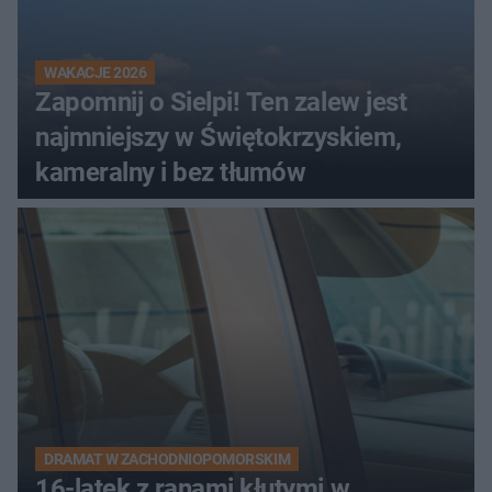
WAKACJE 2026
Zapomnij o Sielpi! Ten zalew jest
najmniejszy w Świętokrzyskiem,
kameralny i bez tłumów
DRAMAT W ZACHODNIOPOMORSKIM
16-latek z ranami kłutymi w