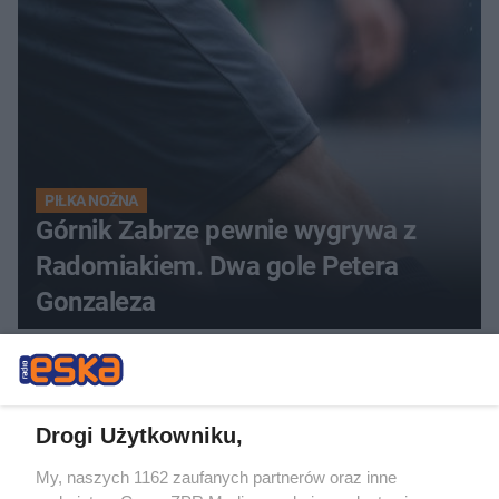
PIŁKA NOŻNA
Górnik Zabrze pewnie wygrywa z
Radomiakiem. Dwa gole Petera
Gonzaleza
Drogi Użytkowniku,
My, naszych 1162 zaufanych partnerów oraz inne