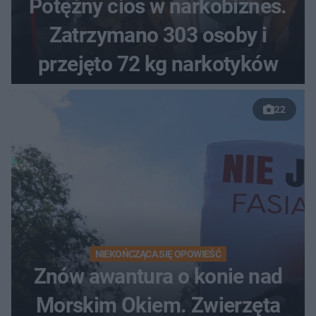
Potężny cios w narkobiznes.
Zatrzymano 303 osoby i
przejęto 72 kg narkotyków
22
NIEKOŃCZĄCA SIĘ OPOWIEŚĆ
Znów awantura o konie nad
Morskim Okiem. Zwierzęta