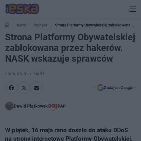
News
Polityka
Strona Platformy Obywatelskiej zablokowana
przez hakerów. NASK wskazuje sprawców
Strona Platformy Obywatelskiej
zablokowana przez hakerów.
NASK wskazuje sprawców
2025-05-16
14:37
Dodaj do Google
Dawid Piątkowski
PAP
W piątek, 16 maja rano doszło do ataku DDoS
na strony internetowe Platformy Obywatelskiej.