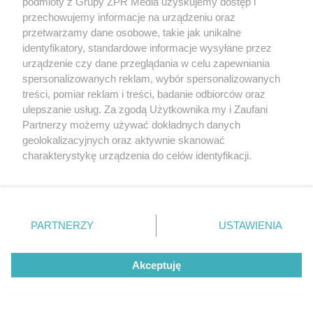
podmioty z Grupy ZPR Media uzyskujemy dostęp i
przechowujemy informacje na urządzeniu oraz
przetwarzamy dane osobowe, takie jak unikalne
identyfikatory, standardowe informacje wysyłane przez
PIŁKA NOŻNA
urządzenie czy dane przeglądania w celu zapewniania
Górnik Zabrze lepszy na wyjeździe.
spersonalizowanych reklam, wybór spersonalizowanych
treści, pomiar reklam i treści, badanie odbiorców oraz
Kto strzelał gole?
ulepszanie usług. Za zgodą Użytkownika my i Zaufani
Partnerzy możemy używać dokładnych danych
geolokalizacyjnych oraz aktywnie skanować
charakterystykę urządzenia do celów identyfikacji.
Ponieważ cenimy Twoją prywatność, prosimy o zgodę na
korzystanie z tych technologii poprzez kliknięcie
„Akceptuję”. Zgoda jest dobrowolna i zawsze możesz ją
zmienić/wycofać klikając przycisk ustawień prywatności
PARTNERZY
USTAWIENIA
znajdujący się w lewym dolnym rogu strony
. Niektóre
rodzaje przetwarzania danych nie wymagają zgody
Akceptuję
użytkownika, ale masz prawo sprzeciwić się takiemu
przetwarzaniu. Preferencje będą miały zastosowanie tylko
ŻUŻEL
na tej witrynie.
2. Ekstraliga żużlowa. Porażka Orła