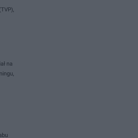
(TVP),
ał na
ningu,
tabu