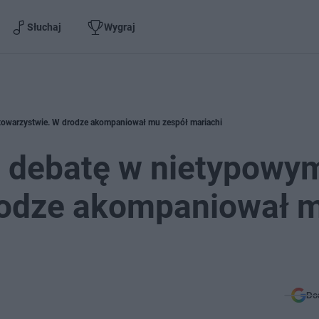
Słuchaj
Wygraj
towarzystwie. W drodze akompaniował mu zespół mariachi
a debatę w nietypowy
rodze akompaniował 
Do