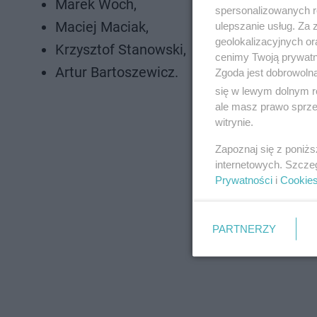
Marek Woch,
spersonalizowanych re
Maciej Maciak,
ulepszanie usług. Za
geolokalizacyjnych or
Krzysztof Stanowski,
cenimy Twoją prywatno
Artur Bartoszewicz.
Zgoda jest dobrowoln
się w lewym dolnym r
ale masz prawo sprzec
witrynie.
Zapoznaj się z poniż
internetowych. Szcze
Prywatności
i
Cookie
PARTNERZY