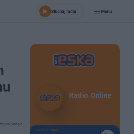
Słuchaj radia
Menu
m
mu
Radio Online
daj do Google
TERAZ GRAMY