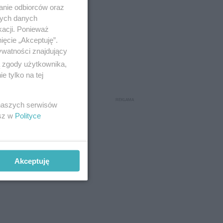
anie odbiorców oraz
nych danych
kacji. Ponieważ
ięcie „Akceptuję”.
ywatności znajdujący
ą zgody użytkownika,
 tylko na tej
 naszych serwisów
esz w
Polityce
Akceptuję