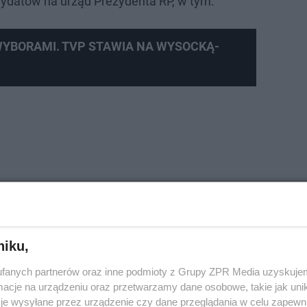
dydatów na urząd Prezydenta RP, w tym:
WYBORAMI. TVP STAWIA NA WYSOCKĄ-
niku,
fanych partnerów oraz inne podmioty z Grupy ZPR Media uzyskujem
cje na urządzeniu oraz przetwarzamy dane osobowe, takie jak unika
je wysyłane przez urządzenie czy dane przeglądania w celu zapewn