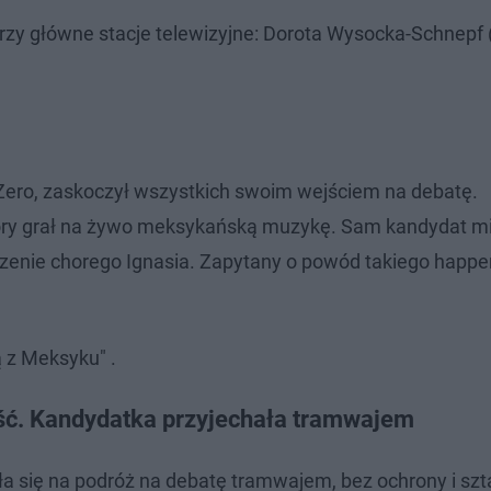
rzy główne stacje telewizyjne: Dorota Wysocka-Schnepf 
u Zero, zaskoczył wszystkich swoim wejściem na debatę.
óry grał na żywo meksykańską muzykę. Sam kandydat mi
czenie chorego Ignasia. Zapytany o powód takiego happe
ą z Meksyku" .
ść. Kandydatka przyjechała tramwajem
a się na podróż na debatę tramwajem, bez ochrony i sz