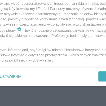
klam, wybór spersonalizowanych treści, pomiar reklam i treści, bad
 zgodą Użytkownika my i Zaufani Partnerzy możemy używać dokład
az aktywnie skanować charakterystykę urządzenia do celów identyfi
ść, prosimy o zgodę na korzystanie z tych technologii poprzez klikn
a i zawsze możesz ją zmienić/wycofać klikając przycisk ustawień pr
ogu strony
. Niektóre rodzaje przetwarzania danych nie wymagaj
iwić się takiemu przetwarzaniu. Preferencje będą miały zastosowanie
szymi informacjami, abyś mógł świadomie i komfortowo korzystać z
gółowe informacje dotyczące przetwarzania Twoich danych znajdzi
s
oraz po kliknięciu w „Ustawienia”.
USTAWIENIA