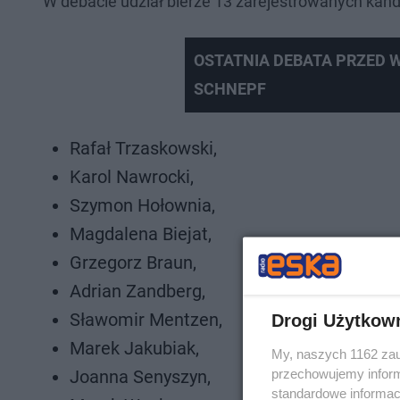
W debacie udział bierze 13 zarejestrowanych kan
OSTATNIA DEBATA PRZED 
SCHNEPF
Rafał Trzaskowski,
Karol Nawrocki,
Szymon Hołownia,
Magdalena Biejat,
Grzegorz Braun,
Adrian Zandberg,
Sławomir Mentzen,
Drogi Użytkow
Marek Jakubiak,
My, naszych 1162 zau
przechowujemy informa
Joanna Senyszyn,
standardowe informac