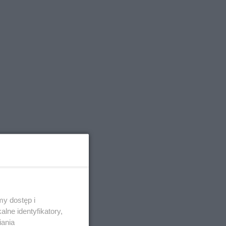
y dostęp i
lne identyfikatory,
iania