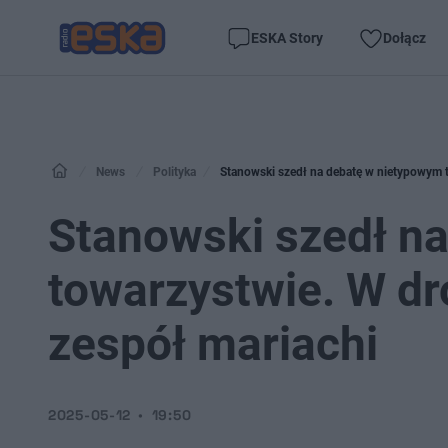
ESKA Story
Dołącz
News
Polityka
Stanowski szedł na debatę w nietypowym 
Stanowski szedł n
towarzystwie. W d
zespół mariachi
2025-05-12
19:50