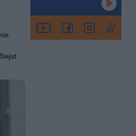
nie
ę
iejat